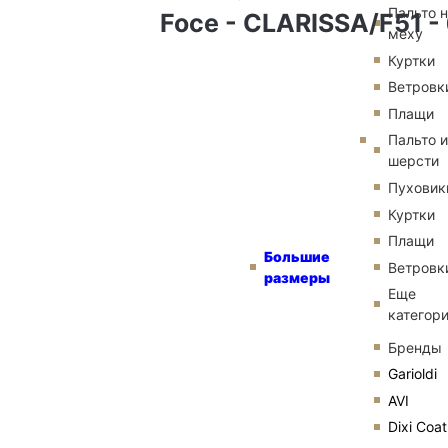
Пальто 
Foce - CLARISSA/F51 
меху
Куртки
Ветровк
Плащи
Пальто и
шерсти
Пуховик
Куртки
Плащи
Большие
Ветровк
размеры
Еще
категор
Бренды
Garioldi
AVI
Dixi Coat