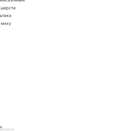
 шерсти
ьпака
 меху
и
 бежевый