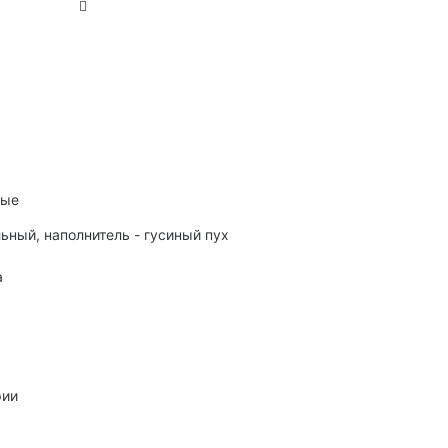
ные
льный, наполнитель - гусиный пух
а
рии