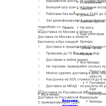
Варшавское шоссе, 26
(
схема прое
Итальянские
Большой шоу-рум с огромным ассорт
Зимние
Работаем без выходных с 11:00 до 
Длинные
Зал дезинфицируерся ультрафиоле
Зимние куртки
подробнее >>
Пальто
На меху
Еще категории
Доставка по Москве и области
Бренды
Бесплатно и без спешки
Доставка в пределах МКАД полность
Teresa Tardia
Привозим до 10 вещей на выбор
Heresis
Доставим в любое время
Все бренды
Не торопим: примеряйте сколько н
Пальто из
Можно сделать доставку в день об
шерсти
Рассрочка на 50% стоимости до 6 
Пуховики
Доставка за МКАД - из расчета 40 
Еще
категории
Мужчинам
Доставка по Российской Федерации
Большие
Бренды
С примеркой через СДЕК
размеры