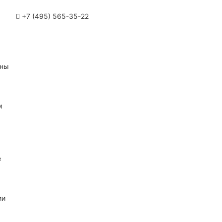
+7 (495) 565-35-22
ины
м
е
ии