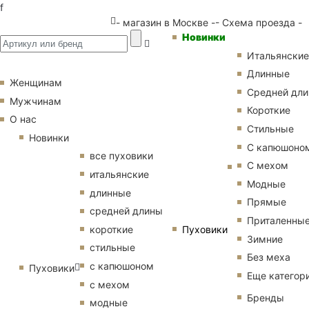
f
- магазин в Москве -
- Схема проезда -
Новинки
Итальянские
Длинные
Женщинам
Средней дл
Мужчинам
Короткие
О нас
Стильные
Новинки
С капюшоно
все пуховики
С мехом
итальянские
Модные
длинные
Прямые
средней длины
Приталенны
Пуховики
короткие
Зимние
стильные
Без меха
с капюшоном
Пуховики
Еще категор
с мехом
Бренды
модные