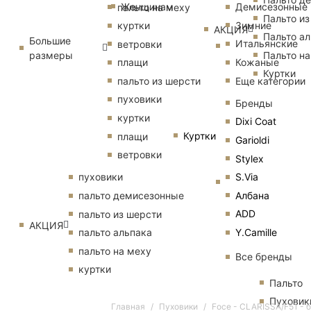
Женщинам
Демисезонные
пальто на меху
Пальто из
Зимние
куртки
АКЦИЯ
Пальто ал
Большие
Итальянские
ветровки
размеры
Пальто на
Кожаные
плащи
Куртки
Еще категории
пальто из шерсти
пуховики
Бренды
куртки
Dixi Coat
Куртки
плащи
Garioldi
ветровки
Stylex
S.Via
пуховики
Албана
пальто демисезонные
ADD
пальто из шерсти
АКЦИЯ
Y.Camille
пальто альпака
пальто на меху
Все бренды
куртки
Пальто
Пуховик
Главная
Пуховики
Foce - CLARISSA/F51 -