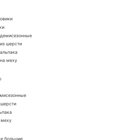
ховики
ки
 демисезонные
 из шерсти
 альпака
 на меху
о
емисезонные
 шерсти
ьпака
 меху
се большие