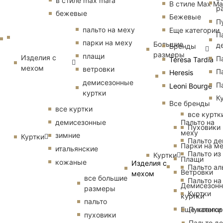
в стиле max mara
В стиле Max Ma
р
бежевые
Бежевые
П
пальто на меху
Еще категории
П
парки на меху
Большие
д
Бренды
размеры
плащи
Изделия с
П
Teresa Tardia
мехом
ветровки
П
Heresis
демисезонные
П
Leoni Bourge
куртки
К
Все бренды
все куртки
все куртк
Пальто на
демисезонные
Пуховики
меху
зимние
Куртки
Пальто д
Парки на м
итальянские
Пальто из
Куртки
Плащи
кожаные
Изделия с
Пальто ал
Ветровки
мехом
все большие
Пальто на
Демисезон
размеры
Куртки
куртки
пальто
Еще катего
Пуховики
пуховики
Пальто д