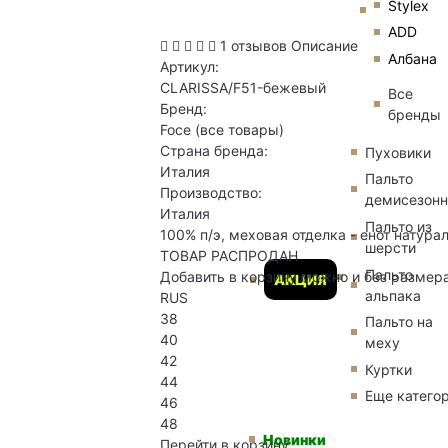
Stylex
ADD
1 отзывов
Описание
Албана
Артикул:
CLARISSA/F51-бежевый
Все
Бренд:
бренды
Foce
(все товары)
Страна бренда:
Пуховики
Италия
Пальто
Производство:
демисезон
Италия
Пальто из
100% п/э, меховая отделка - енот натура
шерсти
ТОВАР РАСПРОДАН
Пальто
Добавить в корзину можно и без размер
АКЦИЯ
альпака
RUS
38
Пальто на
40
меху
42
Куртки
44
Еще катего
46
48
Новинки
Перейти в корзину