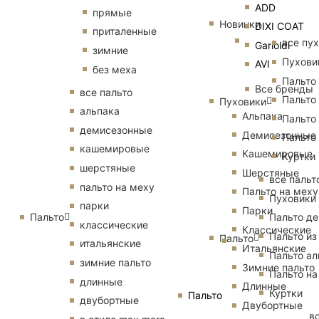
ADD
прямые
Новинки
DIXI COAT
приталенные
все пу
Garioldi
зимние
Пухови
AVI
без меха
Пальто
Все бренды
все пальто
Пальто
Пуховики
альпака
Альпака
Пальто
демисезонные
Демисезонные
Пальто
кашемировые
Кашемировые
Куртки
шерстяные
Шерстяные
все пальт
пальто на меху
Пальто на меху
Пуховики
парки
Парки
Пальто
Пальто д
классические
Классические
Пальто из
Пальто
итальянские
Итальянские
Пальто ал
зимние пальто
Зимние пальто
Пальто на
длинные
Длинные
Куртки
Пальто
двубортные
Двубортные
в