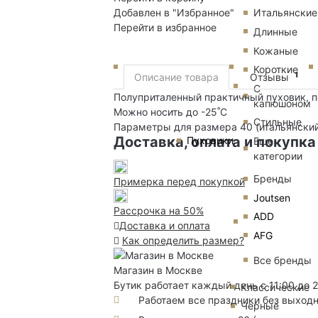
Добавлен в "Избранное"
Итальянские
Перейти в избранное
Длинные
Кожаные
Короткие
1
Описание товара
Отзывы
С
Полуприталенный практичный пуховик, по
капюшоном
Можно носить до -25˚С
Стильные
Параметры для размера 40 (итальянский)
Доставка, оплата и покупка
Пуховики
Еще
категории
Бренды
Примерка перед покупкой
Joutsen
Рассрочка на 50%
ADD
Доставка и оплата
AFG
Как определить размер?
Все бренды
Магазин в Москве
Бутик работает каждый день с 11:00 до 
Классические
Работаем все праздники без выход
Черные