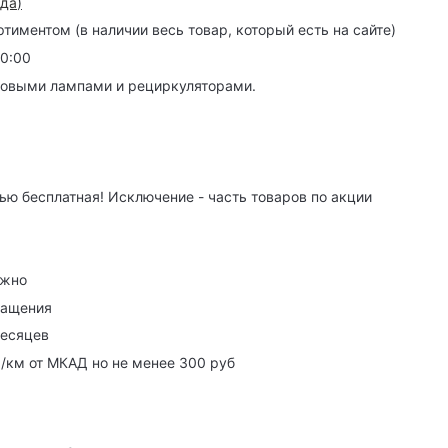
зда
)
иментом (в наличии весь товар, который есть на сайте)
20:00
товыми лампами и рециркуляторами.
ю бесплатная! Исключение - часть товаров по акции
ужно
ращения
месяцев
р/км от МКАД но не менее 300 руб