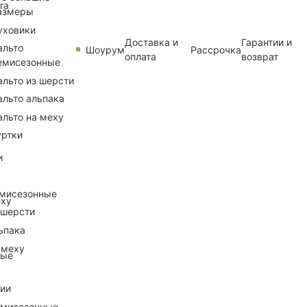
ra
азмеры
уховики
Доставка и
Гарантии и
альто
Шоурум
Рассрочка
оплата
возврат
емисезонные
альто из шерсти
альто альпака
альто на меху
уртки
и
емисезонные
еху
 шерсти
ьпака
 меху
ные
рии
емисезонные