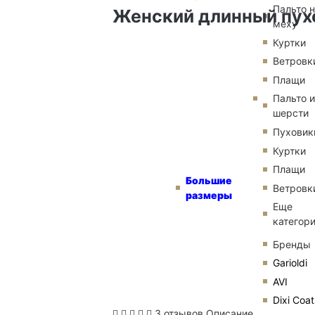
Пальто 
Женский длинный пух
меху
Куртки
Ветровк
Плащи
Пальто и
шерсти
Пуховик
Куртки
Плащи
Большие
Ветровк
размеры
Еще
категор
Бренды
Garioldi
AVI
Dixi Coat
3 отзывов
Описание