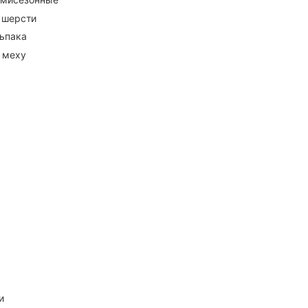
 шерсти
ьпака
 меху
и