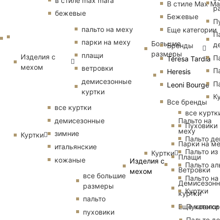
в стиле max mara
В стиле Max Ma
р
бежевые
Бежевые
П
пальто на меху
Еще категории
П
парки на меху
Большие
д
Бренды
размеры
плащи
Изделия с
П
Teresa Tardia
мехом
ветровки
П
Heresis
демисезонные
П
Leoni Bourge
куртки
К
Все бренды
все куртки
все куртк
Пальто на
демисезонные
Пуховики
меху
зимние
Куртки
Пальто д
Парки на м
итальянские
Пальто из
Куртки
Плащи
кожаные
Изделия с
Пальто ал
Ветровки
мехом
все большие
Пальто на
Демисезон
размеры
Куртки
куртки
пальто
Еще катего
Пуховики
пуховики
Пальто д