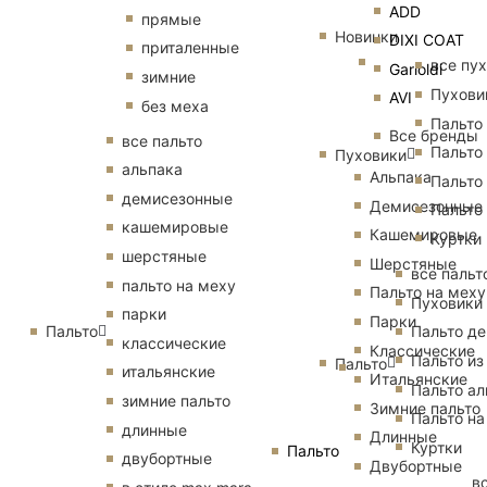
ADD
прямые
Новинки
DIXI COAT
приталенные
все пу
Garioldi
зимние
Пухови
AVI
без меха
Пальто
Все бренды
все пальто
Пальто
Пуховики
альпака
Альпака
Пальто
демисезонные
Демисезонные
Пальто
кашемировые
Кашемировые
Куртки
шерстяные
Шерстяные
все пальт
пальто на меху
Пальто на меху
Пуховики
парки
Парки
Пальто
Пальто д
классические
Классические
Пальто из
Пальто
итальянские
Итальянские
Пальто ал
зимние пальто
Зимние пальто
Пальто на
длинные
Длинные
Куртки
Пальто
двубортные
Двубортные
в