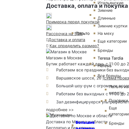
Итальянские
Доставка, оплата и покупка
Зимние
Длинные
Примерка перед покупкой
Зимние куртки
Пальто
На меху
Рассрочка на 50%
Доставка и оплата
Еще категории
Как определить размер?
Бренды
Магазин в Москве
Teresa Tardia
Бутик работает каждый день с 11:00 до 
Heresis
Работаем все праздники без выход
Все бренды
Варшавское шоссе, 26
(
схема прое
Большой шоу-рум с огромным ассорт
Пальто из
шерсти
Работаем без выходных с 11:00 до 
Пуховики
Зал дезинфицируерся ультрафиоле
Еще
подробнее >>
категории
Мужчинам
Доставка по Москве и области
Большие
Бренды
Бесплатно и без спешки
размеры