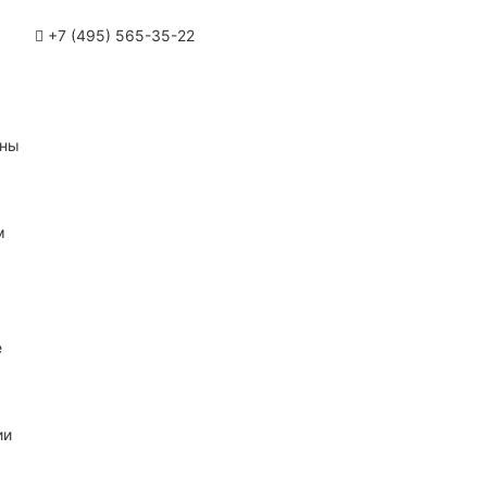
+7 (495) 565-35-22
ины
м
е
ии