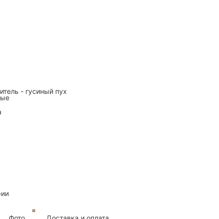
нитель - гусиный пух
ные
а
рии
Фото
Доставка и оплата