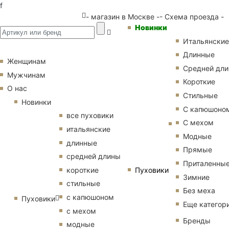
f
- магазин в Москве -
- Схема проезда -
Новинки
Итальянские
Длинные
Женщинам
Средней дл
Мужчинам
Короткие
О нас
Стильные
Новинки
С капюшоно
все пуховики
С мехом
итальянские
Модные
длинные
Прямые
средней длины
Приталенны
Пуховики
короткие
Зимние
стильные
Без меха
с капюшоном
Пуховики
Еще категор
с мехом
Бренды
модные