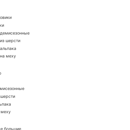
ховики
ки
 демисезонные
 из шерсти
 альпака
 на меху
о
емисезонные
 шерсти
ьпака
 меху
се большие