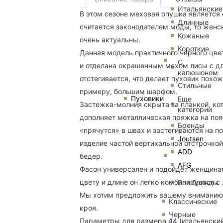
Итальянские
В этом сезоне меховая опушка является 
Длинные
считается законодателем моды, то жен
Кожаные
очень актуальны.
Короткие
Данная модель практичного черного цве
С
и отделана окрашенным мехом лисы с д
капюшоном
отстегивается, что делает пуховик похож
Стильные
примеру, большим шарфом.
Пуховики
Еще
Застежка-молния скрыта за планкой, кот
категории
дополняет металлическая пряжка на поя
Бренды
«прячутся» в швах и застегиваются на 
Joutsen
изделие частой вертикальной отстрочкой
ADD
бедер.
AFG
Фасон универсален и подойдет женщинам
цвету и длине он легко комбинируется с
Все бренды
Мы хотим предложить вашему вниманию 
Классические
кроя.
Черные
Параметры для размера 44 (итальянский)