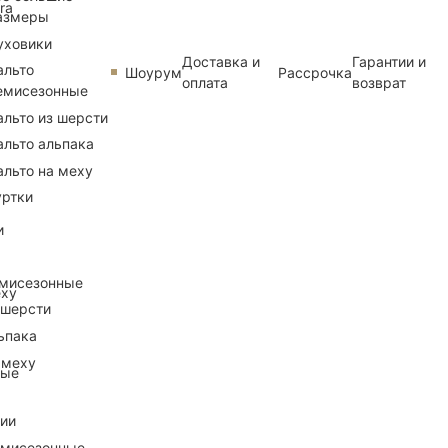
ra
азмеры
уховики
Доставка и
Гарантии и
альто
Шоурум
Рассрочка
оплата
возврат
емисезонные
альто из шерсти
альто альпака
альто на меху
уртки
и
емисезонные
еху
 шерсти
ьпака
 меху
ные
рии
емисезонные