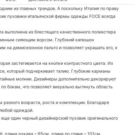
одним из главных трендов. А поскольку Италия по праву
ские пуховики итальянской фирмы одежды FOCE всегда
та выполнена из блестящего качественного полиэстера
линным сияющим ворсом. Глубокий капюшон
им на демисезонное пальто и позволяет украшать его, к
орая застегивается на кнопки контрастного цвета. Их
се, который подчеркивает талию. Глубокие карманы
потайные молнии. Дизайнеры дополнительно декорируют
 по бокам, что позволяет визуально вытянуть область
 разного возраста, роста и комплекции. Благодаря
 любой одеждой.
еще один черный дизайнерский пуховик оригинального
: длина рукава – 65см, длина по спине – 101см.