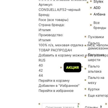
Stylex
Артикул:
ADD
CONSUELLA/F52-черный
Албана
Бренд:
Foce
(все товары)
Все
Страна бренда:
бренды
Италия
Производство:
Пуховики
Италия
Пальто
100% п/э, меховая отделка - лиса, напол
демисезон
ТОВАР РАСПРОДАН
Пальто из
Добавить в корзину можно и без размер
шерсти
RUS
40
Пальто
АКЦИЯ
42
альпака
44
Пальто на
Перейти в корзину
меху
Добавлен в "Избранное"
Куртки
Перейти в избранное
Еще катего
Новинки
3
Описание товара
Отзывы