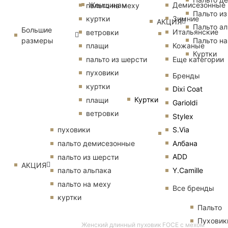
Женщинам
Демисезонные
пальто на меху
Пальто из
Зимние
куртки
АКЦИЯ
Пальто ал
Большие
Итальянские
ветровки
размеры
Пальто на
Кожаные
плащи
Куртки
Еще категории
пальто из шерсти
пуховики
Бренды
куртки
Dixi Coat
Куртки
плащи
Garioldi
ветровки
Stylex
S.Via
пуховики
Албана
пальто демисезонные
ADD
пальто из шерсти
АКЦИЯ
Y.Camille
пальто альпака
пальто на меху
Все бренды
куртки
Пальто
Пуховик
Женский длинный пуховик FOCE с мехом