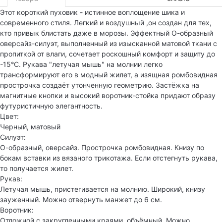
Этот короткий пуховик - истинное воплощение шика и
современного стиля. Легкий и воздушный ,он создан для тех,
кто привык блистать даже в морозы. Эффектный О-образный
оверсайз-силуэт, выполненный из изысканной матовой ткани с
пропиткой от влаги, сочетает роскошный комфорт и защиту до
-15°C. Рукава "летучая мышь" на молнии легко
трансформируют его в модный жилет, а изящная ромбовидная
прострочка создаёт утонченную геометрию. Застёжка на
магнитные кнопки и высокий воротник-стойка придают образу
футуристичную элегантность.
Цвет:
Черный, матовый
Силуэт:
О-образный, оверсайз. Прострочка ромбовидная. Книзу по
бокам вставки из вязаного трикотажа. Если отстегнуть рукава,
то получается жилет.
Рукав:
Летучая мышь, пристегивается на молнию. Широкий, книзу
зауженный. Можно отвернуть манжет до 6 см.
Воротник:
Отложной с закругленными краями, объёмный. Можно