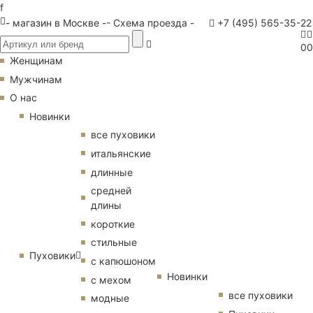
f
- магазин в Москве -
- Схема проезда -
+7 (495) 565-35-22
0
0
Женщинам
Мужчинам
О нас
Новинки
все пуховики
итальянские
длинные
средней
длины
короткие
стильные
Пуховики
с капюшоном
Новинки
с мехом
все пуховики
модные