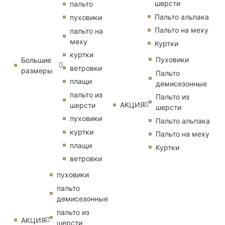
шерсти
пальто
Пальто альпака
пуховики
Пальто на меху
пальто на
меху
Куртки
куртки
Пуховики
Большие
ветровки
размеры
Пальто
плащи
демисезонные
пальто из
Пальто из
АКЦИЯ
шерсти
шерсти
пуховики
Пальто альпака
куртки
Пальто на меху
плащи
Куртки
ветровки
пуховики
пальто
демисезонные
пальто из
АКЦИЯ
шерсти