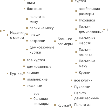
Куртки
mara
бежевые
все большие
размеры
пальто на
Пуховики
меху
Пальто
парки на меху
демисезонные
Изделия
плащи
с мехом
Пальто из
Большие
ветровки
шерсти
размеры
демисезонные
Пальто
куртки
альпака
все куртки
Пальто на
меху
демисезонные
Куртки
зимние
Куртки
итальянские
все куртки
кожаные
Пуховики
Пальто
все
демисезонные
большие
размеры
Пальто из
Куртки