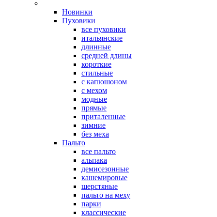
Новинки
Пуховики
все пуховики
итальянские
длинные
средней длины
короткие
стильные
с капюшоном
с мехом
модные
прямые
приталенные
зимние
без меха
Пальто
все пальто
альпака
демисезонные
кашемировые
шерстяные
пальто на меху
парки
классические