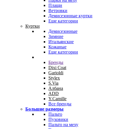
Парки на меху
Плащи
Ветровки
Демисезонные куртки
Еще категории
Куртки
Демисезонные
Зимние
Итальянские
Кожаные
Еще категории
Бренды
Dixi Coat
Garioldi
Stylex
S.Via
Албана
ADD
Y.Camille
Все бренды
Большие размеры
Пальто
Пуховики
Пальто на меху