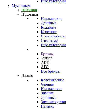
Еще категории
Мужчинам
Новинки
Пуховики
Итальянские
Длинные
Кожаные
Короткие
С капюшоном
Стильные
Еще категории
Бренды
Joutsen
ADD
AFG
Все бренды
Пальто
Классические
Черные
Итальянские
Зимние
Длинные
Зимние куртки
На меху