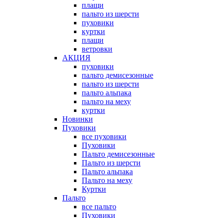
плащи
пальто из шерсти
пуховики
куртки
плащи
ветровки
АКЦИЯ
пуховики
пальто демисезонные
пальто из шерсти
пальто альпака
пальто на меху
куртки
Новинки
Пуховики
все пуховики
Пуховики
Пальто демисезонные
Пальто из шерсти
Пальто альпака
Пальто на меху
Куртки
Пальто
все пальто
Пуховики