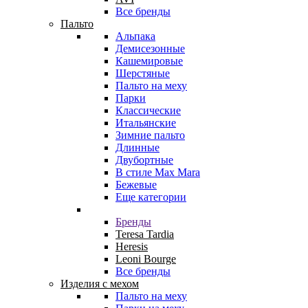
Все бренды
Пальто
Альпака
Демисезонные
Кашемировые
Шерстяные
Пальто на меху
Парки
Классические
Итальянские
Зимние пальто
Длинные
Двубортные
В стиле Max Mara
Бежевые
Еще категории
Бренды
Teresa Tardia
Heresis
Leoni Bourge
Все бренды
Изделия с мехом
Пальто на меху