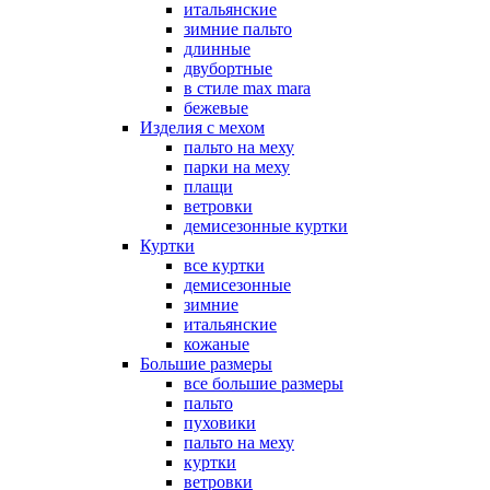
итальянские
зимние пальто
длинные
двубортные
в стиле max mara
бежевые
Изделия с мехом
пальто на меху
парки на меху
плащи
ветровки
демисезонные куртки
Куртки
все куртки
демисезонные
зимние
итальянские
кожаные
Большие размеры
все большие размеры
пальто
пуховики
пальто на меху
куртки
ветровки