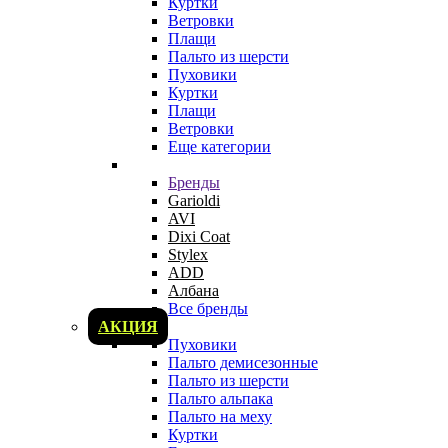
Куртки
Ветровки
Плащи
Пальто из шерсти
Пуховики
Куртки
Плащи
Ветровки
Еще категории
Бренды
Garioldi
AVI
Dixi Coat
Stylex
ADD
Албана
Все бренды
АКЦИЯ
Пуховики
Пальто демисезонные
Пальто из шерсти
Пальто альпака
Пальто на меху
Куртки