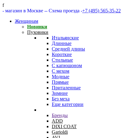
f
- магазин в Москве -
- Схема проезда -
+7 (495) 565-35-22
Женщинам
Новинки
Пуховики
Итальянские
Длинные
Средней длины
Короткие
Стильные
С капюшоном
С мехом
Модные
Прямые
Приталенные
Зимние
Без меха
Еще категории
Бренды
ADD
DIXI COAT
Garioldi
AVI