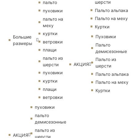
шерсти
пальто
Пальто альпака
пуховики
Пальто на меху
пальто на
меху
Куртки
куртки
Пуховики
Большие
ветровки
размеры
Пальто
плащи
демисезонные
пальто из
Пальто из
АКЦИЯ
шерсти
шерсти
пуховики
Пальто альпака
куртки
Пальто на меху
плащи
Куртки
ветровки
пуховики
пальто
демисезонные
пальто из
АКЦИЯ
шерсти