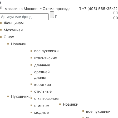
f
- магазин в Москве -
- Схема проезда -
+7 (495) 565-35-22
0
0
Женщинам
Мужчинам
О нас
Новинки
все пуховики
итальянские
длинные
средней
длины
короткие
стильные
Пуховики
с капюшоном
Новинки
с мехом
все пуховики
модные