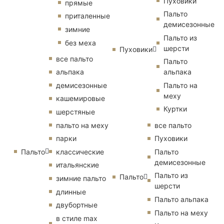
Пуховики
прямые
Пальто
приталенные
демисезонные
зимние
Пальто из
без меха
шерсти
Пуховики
все пальто
Пальто
альпака
альпака
демисезонные
Пальто на
меху
кашемировые
Куртки
шерстяные
пальто на меху
все пальто
парки
Пуховики
Пальто
классические
Пальто
демисезонные
итальянские
Пальто из
Пальто
зимние пальто
шерсти
длинные
Пальто альпака
двубортные
Пальто на меху
в стиле max