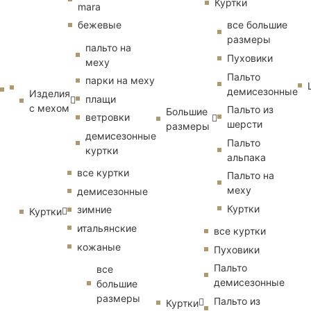
Куртки
mara
бежевые
все большие
размеры
пальто на
Пуховики
меху
Пальто
парки на меху
демисезонные
Изделия
плащи
с мехом
Пальто из
Большие
ветровки
шерсти
размеры
демисезонные
Пальто
куртки
альпака
все куртки
Пальто на
меху
демисезонные
Куртки
зимние
Куртки
итальянские
все куртки
кожаные
Пуховики
Пальто
все
демисезонные
большие
размеры
Пальто из
Куртки