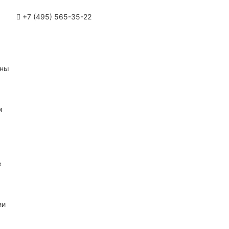
+7 (495) 565-35-22
ины
м
е
ии