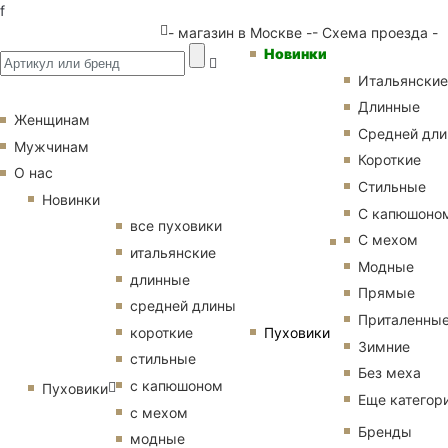
f
- магазин в Москве -
- Схема проезда -
Новинки
Итальянские
Длинные
Женщинам
Средней дл
Мужчинам
Короткие
О нас
Стильные
Новинки
С капюшоно
все пуховики
С мехом
итальянские
Модные
длинные
Прямые
средней длины
Приталенны
Пуховики
короткие
Зимние
стильные
Без меха
с капюшоном
Пуховики
Еще категор
с мехом
Бренды
модные