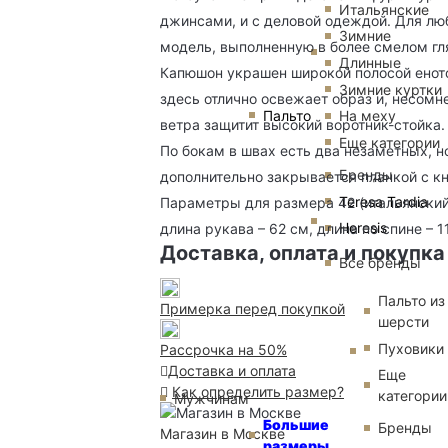
Итальянские
джинсами, и с деловой одеждой. Для лю
Зимние
модель, выполненную в более смелом гл
Длинные
Капюшон украшен широкой полосой еното
Зимние куртки
здесь отлично освежает образ и, несомн
Пальто
На меху
ветра защитит высокий воротник-стойка.
Еще категории
По бокам в швах есть два незаметных, 
Бренды
дополнительно закрывается планкой с к
Teresa Tardia
Параметры для размера 42 (итальянский
Heresis
длина рукава – 62 см, длина по спине – 1
Доставка, оплата и покупка
Все бренды
Пальто из
Примерка перед покупкой
шерсти
Пуховики
Рассрочка на 50%
Доставка и оплата
Еще
Как определить размер?
категории
Мужчинам
Большие
Бренды
Магазин в Москве
размеры