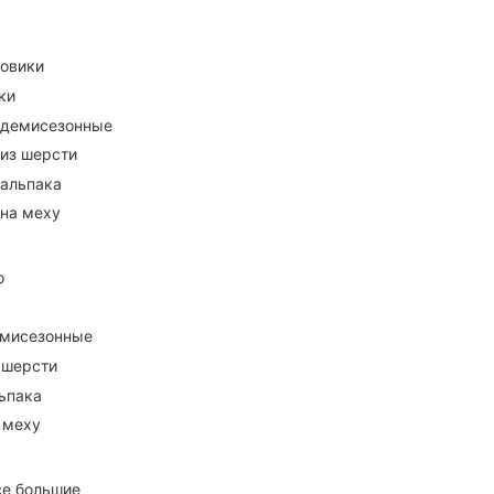
ховики
ки
 демисезонные
 из шерсти
 альпака
 на меху
о
емисезонные
 шерсти
ьпака
 меху
се большие