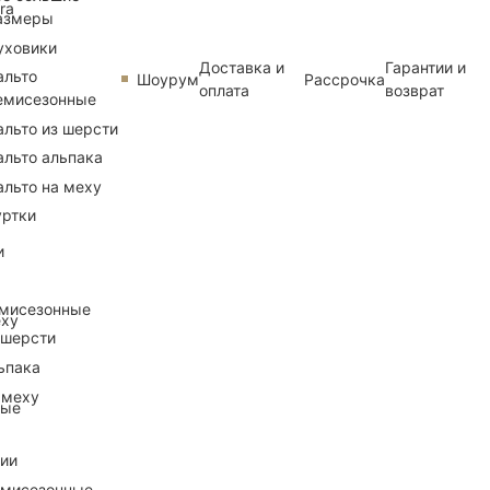
ra
азмеры
уховики
Доставка и
Гарантии и
альто
Шоурум
Рассрочка
оплата
возврат
емисезонные
альто из шерсти
альто альпака
альто на меху
уртки
и
емисезонные
еху
 шерсти
ьпака
 меху
ные
рии
емисезонные