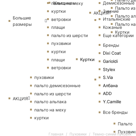
Женщинам
Демисезонные
пальто на меху
Пальто из
Зимние
куртки
АКЦИЯ
Пальто ал
Большие
Итальянские
ветровки
размеры
Пальто на
Кожаные
плащи
Куртки
Еще категории
пальто из шерсти
пуховики
Бренды
куртки
Dixi Coat
Куртки
плащи
Garioldi
ветровки
Stylex
S.Via
пуховики
Албана
пальто демисезонные
ADD
пальто из шерсти
АКЦИЯ
Y.Camille
пальто альпака
пальто на меху
Все бренды
куртки
Пальто
Пуховик
Главная
Пуховики
Темно-синий пуховик