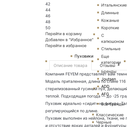
42
Итальянские
44
Длинные
46
Кожаные
48
Короткие
50
Перейти в корзину
С
Добавлен в "Избранное"
капюшоном
Перейти в избранное
Стильные
Пуховики
Еще
категории
2
Описание товара
Отзывы
Бренды
Компания FEYEM представляет вам темно-
Joutsen
Модель приталенная, длина по спине 116
ADD
стерилизованный гусиный пух, делающий
AFG
теплой. Подходящая погода — до -25 гра
Пуховик идеально «сидит» на фигуре. Та
Все бренды
регулирующийся по длине.
Классические
Пуховик выполнен из нейлона, ткани, не
Черные
и отсутствие ярких деталей и фурнитур