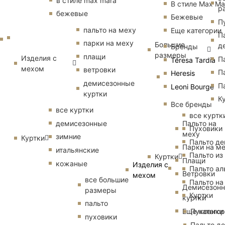
в стиле max mara
В стиле Max Ma
р
бежевые
Бежевые
П
пальто на меху
Еще категории
П
парки на меху
Большие
д
Бренды
размеры
плащи
Изделия с
П
Teresa Tardia
мехом
ветровки
П
Heresis
демисезонные
П
Leoni Bourge
куртки
К
Все бренды
все куртки
все куртк
Пальто на
демисезонные
Пуховики
меху
зимние
Куртки
Пальто д
Парки на м
итальянские
Пальто из
Куртки
Плащи
кожаные
Изделия с
Пальто ал
Ветровки
мехом
все большие
Пальто на
Демисезон
размеры
Куртки
куртки
пальто
Еще катего
Пуховики
пуховики
Пальто д