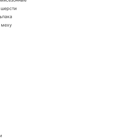
 шерсти
ьпака
 меху
и