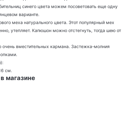
бительниц синего цвета можем посоветовать еще одну
янцевом варианте.
вого меха натурального цвета. Этот популярный мех
енно, утепляет. Капюшон можно отстегнуть, тогда шею от
но очень вместительных кармана. Застежка-молния
нопками.
):
16 см.
 в магазине