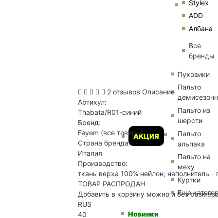
Stylex
ADD
Албана
Все
бренды
Пуховики
Пальто
2 отзывов
Описание
демисезон
Артикул:
Пальто из
Thabata/R01-синий
шерсти
Бренд:
Feyem
(все товары)
Пальто
АКЦИЯ
Страна бренда:
альпака
Италия
Пальто на
Производство:
меху
ткань верха 100% нейлон; наполнитель - 
Куртки
ТОВАР РАСПРОДАН
Еще катего
Добавить в корзину можно и без размер
RUS
Новинки
40