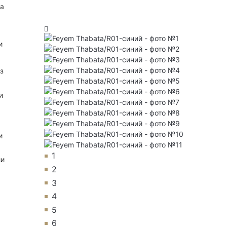
на
и
з
и
и
1
ии
2
3
4
5
6