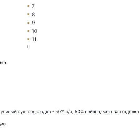
7
8
9
10
11
ные
гусиный пух; подкладка - 50% п/э, 50% нейлон; меховая отделка
рии
а