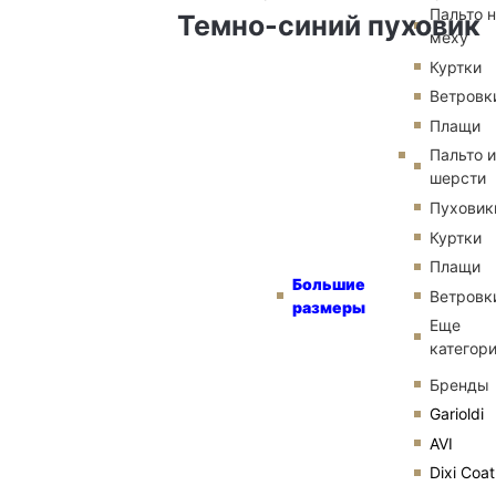
Пальто 
Темно-синий пуховик
меху
Куртки
Ветровк
Плащи
Пальто и
шерсти
Пуховик
Куртки
Плащи
Большие
Ветровк
размеры
Еще
категор
Бренды
Garioldi
AVI
Dixi Coat