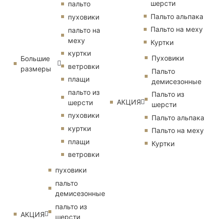
шерсти
пальто
Пальто альпака
пуховики
Пальто на меху
пальто на
меху
Куртки
куртки
Пуховики
Большие
ветровки
размеры
Пальто
плащи
демисезонные
пальто из
Пальто из
АКЦИЯ
шерсти
шерсти
пуховики
Пальто альпака
куртки
Пальто на меху
плащи
Куртки
ветровки
пуховики
пальто
демисезонные
пальто из
АКЦИЯ
шерсти