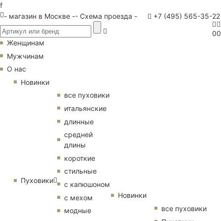
f
- магазин в Москве -
- Схема проезда -
+7 (495) 565-35-22
0
0
Женщинам
Мужчинам
О нас
Новинки
все пуховики
итальянские
длинные
средней
длины
короткие
стильные
Пуховики
с капюшоном
Новинки
с мехом
все пуховики
модные