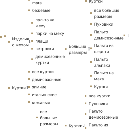
Куртки
mara
бежевые
все большие
размеры
пальто на
Пуховики
меху
Пальто
парки на меху
демисезонные
Изделия
плащи
с мехом
Пальто из
Большие
ветровки
шерсти
размеры
демисезонные
Пальто
куртки
альпака
все куртки
Пальто на
меху
демисезонные
Куртки
зимние
Куртки
итальянские
все куртки
кожаные
Пуховики
Пальто
все
демисезонные
большие
размеры
Пальто из
Куртки