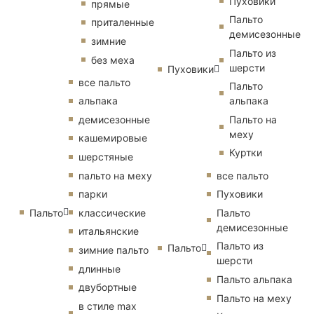
Пуховики
прямые
Пальто
приталенные
демисезонные
зимние
Пальто из
без меха
шерсти
Пуховики
все пальто
Пальто
альпака
альпака
демисезонные
Пальто на
меху
кашемировые
Куртки
шерстяные
пальто на меху
все пальто
парки
Пуховики
Пальто
классические
Пальто
демисезонные
итальянские
Пальто из
Пальто
зимние пальто
шерсти
длинные
Пальто альпака
двубортные
Пальто на меху
в стиле max