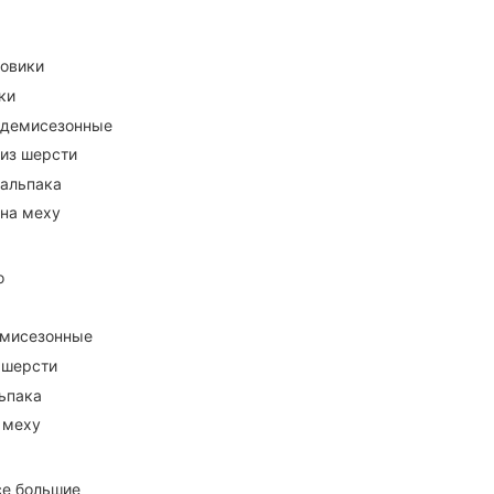
ховики
ки
 демисезонные
 из шерсти
 альпака
 на меху
о
емисезонные
 шерсти
ьпака
 меху
се большие