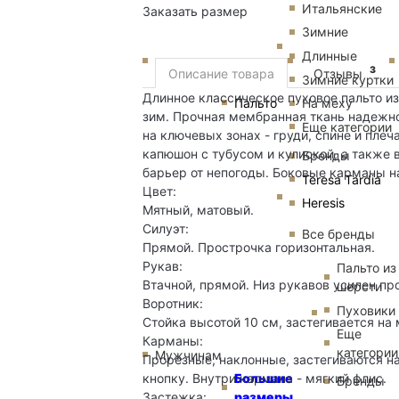
Итальянские
Заказать размер
Зимние
Длинные
3
Описание товара
Отзывы
Зимние куртки
Длинное классическое пуховое пальто и
Пальто
На меху
зим. Прочная мембранная ткань надежно 
Еще категории
на ключевых зонах - груди, спине и пле
капюшон с тубусом и кулиской, а также
Бренды
барьер от непогоды. Боковые карманы н
Teresa Tardia
Цвет:
Heresis
Мятный, матовый.
Силуэт:
Все бренды
Прямой. Прострочка горизонтальная.
Рукав:
Пальто из
Втачной, прямой. Низ рукавов усилен п
шерсти
Воротник:
Пуховики
Стойка высотой 10 см, застегивается на 
Еще
Карманы:
категории
Мужчинам
Прорезные, наклонные, застегиваются на
Большие
кнопку. Внутри кармана - мягкий флис.
Бренды
размеры
Застежка: