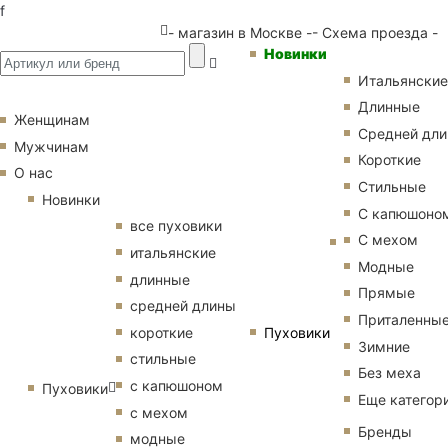
f
- магазин в Москве -
- Схема проезда -
Новинки
Итальянские
Длинные
Женщинам
Средней дл
Мужчинам
Короткие
О нас
Стильные
Новинки
С капюшоно
все пуховики
С мехом
итальянские
Модные
длинные
Прямые
средней длины
Приталенны
Пуховики
короткие
Зимние
стильные
Без меха
с капюшоном
Пуховики
Еще категор
с мехом
Бренды
модные