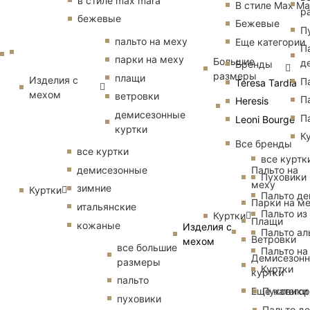
в стиле max mara
В стиле Max Ma
р
бежевые
Бежевые
П
пальто на меху
Еще категории
П
парки на меху
Большие
д
Бренды
размеры
плащи
Изделия с
П
Teresa Tardia
мехом
ветровки
П
Heresis
демисезонные
П
Leoni Bourge
куртки
К
Все бренды
все куртки
все куртк
Пальто на
демисезонные
Пуховики
меху
зимние
Куртки
Пальто д
Парки на м
итальянские
Пальто из
Куртки
Плащи
кожаные
Изделия с
Пальто ал
Ветровки
мехом
все большие
Пальто на
Демисезон
размеры
Куртки
куртки
пальто
Еще катего
Пуховики
пуховики
Пальто д