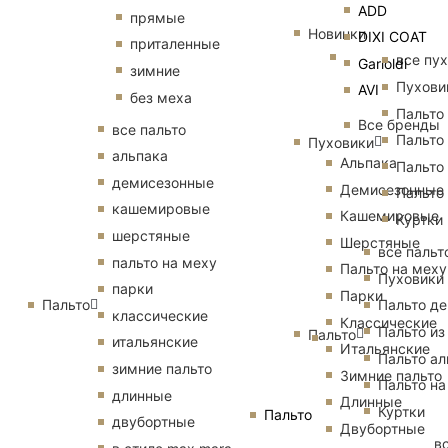
ADD
прямые
Новинки
DIXI COAT
приталенные
все пу
Garioldi
зимние
Пухови
AVI
без меха
Пальто
Все бренды
все пальто
Пальто
Пуховики
альпака
Альпака
Пальто
демисезонные
Демисезонные
Пальто
кашемировые
Кашемировые
Куртки
шерстяные
Шерстяные
все пальт
пальто на меху
Пальто на меху
Пуховики
парки
Парки
Пальто
Пальто д
классические
Классические
Пальто из
Пальто
итальянские
Итальянские
Пальто ал
зимние пальто
Зимние пальто
Пальто на
длинные
Длинные
Куртки
Пальто
двубортные
Двубортные
в