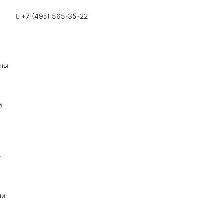
+7 (495) 565-35-22
ины
м
е
ии