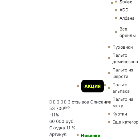
Stylex
ADD
Албана
Все
бренды
Пуховики
Пальто
демисезон
Пальто из
шерсти
Пальто
АКЦИЯ
альпака
Пальто на
3 отзывов
Описание
меху
руб.
53 700
Куртки
-11%
60 000 руб.
Еще катего
Скидка
11 %
Артикул:
Новинки