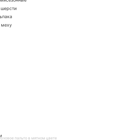
 шерсти
ьпака
 меху
и
уховое пальто в мятном цвете