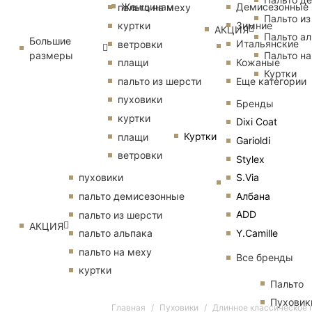
Женщинам
Демисезонные
пальто на меху
Пальто из
Зимние
куртки
АКЦИЯ
Пальто ал
Большие
Итальянские
ветровки
размеры
Пальто на
Кожаные
плащи
Куртки
Еще категории
пальто из шерсти
пуховики
Бренды
куртки
Dixi Coat
Куртки
плащи
Garioldi
ветровки
Stylex
S.Via
пуховики
Албана
пальто демисезонные
ADD
пальто из шерсти
АКЦИЯ
Y.Camille
пальто альпака
пальто на меху
Все бренды
куртки
Пальто
Пуховик
Главная
Пуховики
Длинное классическое п