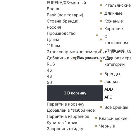
EUREKA/03-мятный
Итальянские
Бренд:
Длинные
Bask
(все товары)
Кожаные
Страна бренда:
Россия
Короткие
Производство:
С
Длина:
капюшоном
119 см
Стильные
Этот товар можно померить и купить в М
Пуховики
Добавить в корзину можно и без размер
Еще
RUS
категории
46
Бренды
48
Joutsen
50
ADD
В корзину
AFG
Перейти в корзину
Все бренды
Добавлен в "Избранное"
Перейти в избранное
Классические
Купить в 1 клик
Черные
Запросить скидку