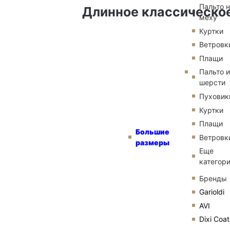
Пальто 
Длинное классическое
меху
Куртки
Ветровк
Плащи
Пальто и
шерсти
Пуховик
Куртки
Плащи
Большие
Ветровк
размеры
Еще
категор
Бренды
Garioldi
AVI
Dixi Coat