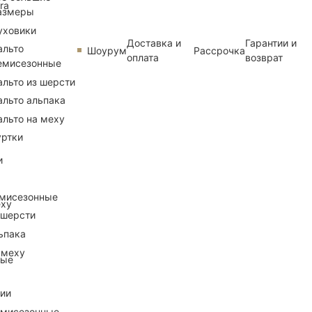
ra
азмеры
уховики
Доставка и
Гарантии и
альто
Шоурум
Рассрочка
оплата
возврат
емисезонные
альто из шерсти
альто альпака
альто на меху
уртки
и
емисезонные
еху
 шерсти
ьпака
 меху
ные
рии
емисезонные