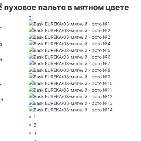
на
 пуховое пальто в мятном цвете
и
з
и
и
ии
1
2
3