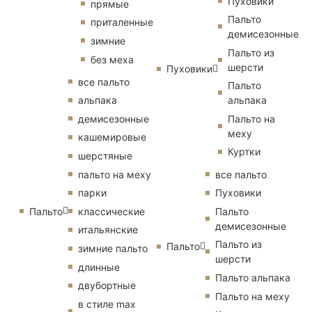
Пуховики
прямые
Пальто
приталенные
демисезонные
зимние
Пальто из
без меха
шерсти
Пуховики
все пальто
Пальто
альпака
альпака
демисезонные
Пальто на
меху
кашемировые
Куртки
шерстяные
пальто на меху
все пальто
парки
Пуховики
Пальто
классические
Пальто
демисезонные
итальянские
Пальто из
Пальто
зимние пальто
шерсти
длинные
Пальто альпака
двубортные
Пальто на меху
в стиле max