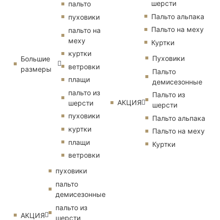
шерсти
пальто
Пальто альпака
пуховики
Пальто на меху
пальто на
меху
Куртки
куртки
Пуховики
Большие
ветровки
размеры
Пальто
плащи
демисезонные
пальто из
Пальто из
АКЦИЯ
шерсти
шерсти
пуховики
Пальто альпака
куртки
Пальто на меху
плащи
Куртки
ветровки
пуховики
пальто
демисезонные
пальто из
АКЦИЯ
шерсти