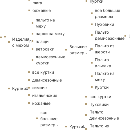
Куртки
mara
бежевые
все большие
размеры
пальто на
Пуховики
меху
Пальто
парки на меху
демисезонные
Изделия
плащи
с мехом
Пальто из
Большие
ветровки
шерсти
размеры
демисезонные
Пальто
куртки
альпака
все куртки
Пальто на
меху
демисезонные
Куртки
зимние
Куртки
итальянские
все куртки
кожаные
Пуховики
Пальто
все
демисезонные
большие
размеры
Пальто из
Куртки