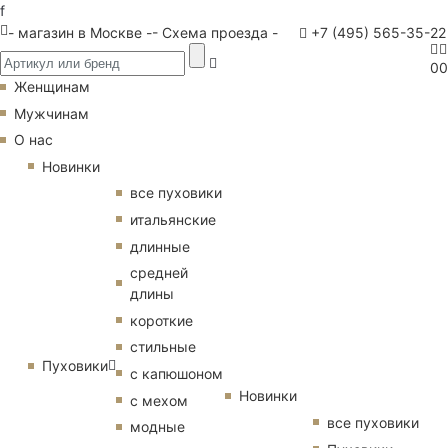
f
- магазин в Москве -
- Схема проезда -
+7 (495) 565-35-22
0
0
Женщинам
Мужчинам
О нас
Новинки
все пуховики
итальянские
длинные
средней
длины
короткие
стильные
Пуховики
с капюшоном
Новинки
с мехом
все пуховики
модные