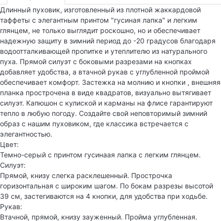
Длинный пуховик, изготовленный из плотной жаккардовой
таффеты с элегантным принтом "гусиная лапка" и легким
глянцем, не только выглядит роскошно, но и обеспечивает
надежную защиту в зимний период до -20 градусов благодаря
водоотталкивающей пропитке и утеплителю из натурального
пуха. Прямой силуэт с боковыми разрезами на кнопках
добавляет удобства, а втачной рукав с углубленной проймой
обеспечивает комфорт. Застежка на молнию и кнопки , внешняя
планка прострочена в виде квадратов, визуально вытягивает
силуэт. Капюшон с кулиской и карманы на флисе гарантируют
тепло в любую погоду. Создайте свой неповторимый зимний
образ с нашим пуховиком, где классика встречается с
элегантностью.
Цвет:
Темно-серый с принтом гусинаая лапка с легким глянцем.
Силуэт:
Прямой, книзу слегка расклешенный. Прострочка
горизонтальная с широким шагом. По бокам разрезы высотой
39 см, застегиваются на 4 кнопки, для удобства при ходьбе.
Рукав:
Втачной, прямой, книзу зауженный. Пройма углубленная.