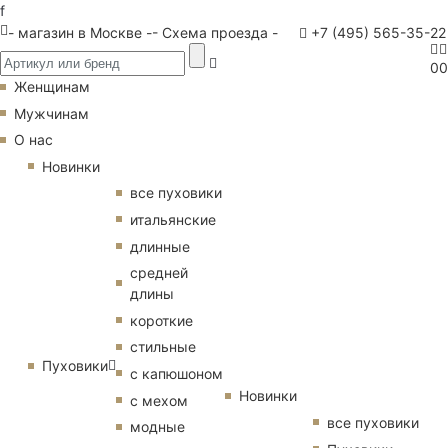
f
- магазин в Москве -
- Схема проезда -
+7 (495) 565-35-22
0
0
Женщинам
Мужчинам
О нас
Новинки
все пуховики
итальянские
длинные
средней
длины
короткие
стильные
Пуховики
с капюшоном
Новинки
с мехом
все пуховики
модные