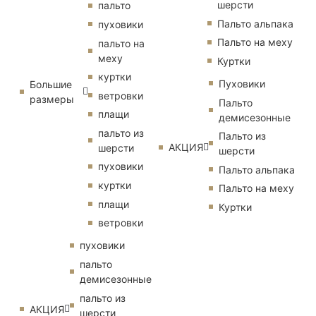
шерсти
пальто
Пальто альпака
пуховики
Пальто на меху
пальто на
меху
Куртки
куртки
Пуховики
Большие
ветровки
размеры
Пальто
плащи
демисезонные
пальто из
Пальто из
АКЦИЯ
шерсти
шерсти
пуховики
Пальто альпака
куртки
Пальто на меху
плащи
Куртки
ветровки
пуховики
пальто
демисезонные
пальто из
АКЦИЯ
шерсти