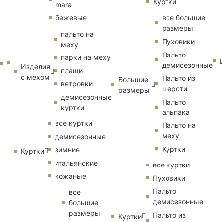
Куртки
mara
бежевые
все большие
размеры
пальто на
Пуховики
меху
Пальто
парки на меху
демисезонные
Изделия
плащи
с мехом
Пальто из
Большие
ветровки
шерсти
размеры
демисезонные
Пальто
куртки
альпака
все куртки
Пальто на
меху
демисезонные
Куртки
зимние
Куртки
итальянские
все куртки
кожаные
Пуховики
Пальто
все
демисезонные
большие
размеры
Пальто из
Куртки