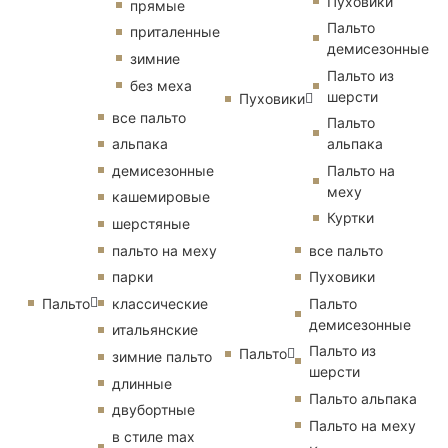
Пуховики
прямые
Пальто
приталенные
демисезонные
зимние
Пальто из
без меха
шерсти
Пуховики
все пальто
Пальто
альпака
альпака
демисезонные
Пальто на
меху
кашемировые
Куртки
шерстяные
пальто на меху
все пальто
парки
Пуховики
Пальто
классические
Пальто
демисезонные
итальянские
Пальто из
Пальто
зимние пальто
шерсти
длинные
Пальто альпака
двубортные
Пальто на меху
в стиле max