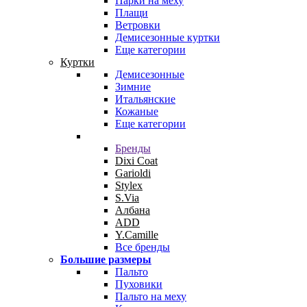
Парки на меху
Плащи
Ветровки
Демисезонные куртки
Еще категории
Куртки
Демисезонные
Зимние
Итальянские
Кожаные
Еще категории
Бренды
Dixi Coat
Garioldi
Stylex
S.Via
Албана
ADD
Y.Camille
Все бренды
Большие размеры
Пальто
Пуховики
Пальто на меху