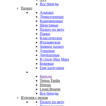
Все бренды
Пальто
Альпака
Демисезонные
Кашемировые
Шерстяные
Пальто на меху
Парки
Классические
Итальянские
Зимние пальто
Длинные
Двубортные
В стиле Max Mara
Бежевые
Еще категории
Бренды
Teresa Tardia
Heresis
Leoni Bourge
Все бренды
Изделия с мехом
Пальто на меху