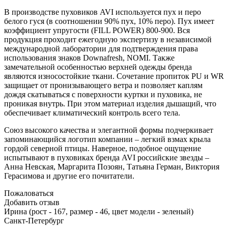
В производстве пуховиков AVI используется пух и перо
белого гуся (в соотношении 90% пух, 10% перо). Пух имеет
коэффициент упругости (FILL POWER) 800-900. Вся
продукция проходит ежегодную экспертизу в независимой
международной лаборатории для подтверждения права
использования знаков Downafresh, NOMI. Также
замечательной особенностью верхней одежды бренда
являются износостойкие ткани. Сочетание пропиток PU и WR
защищает от пронизывающего ветра и позволяет каплям
дождя скатываться с поверхности куртки и пуховика, не
проникая внутрь. При этом материал изделия дышащий, что
обеспечивает климатический контроль всего тела.
Союз высокого качества и элегантной формы подчеркивает
запоминающийся логотип компании – легкий взмах крыла
гордой северной птицы. Наверное, подобное ощущение
испытывают в пуховиках бренда AVI российские звезды –
Анна Невская, Маргарита Позоян, Татьяна Герман, Виктория
Герасимова и другие его почитатели.
Пожаловаться
Добавить отзыв
Ирина (рост - 167, размер - 46, цвет модели - зеленый)
Санкт-Петербург