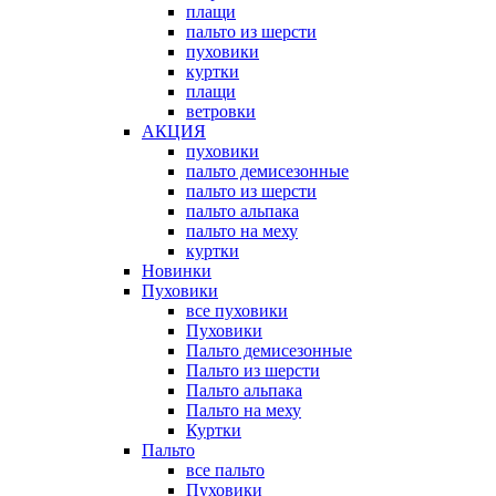
плащи
пальто из шерсти
пуховики
куртки
плащи
ветровки
АКЦИЯ
пуховики
пальто демисезонные
пальто из шерсти
пальто альпака
пальто на меху
куртки
Новинки
Пуховики
все пуховики
Пуховики
Пальто демисезонные
Пальто из шерсти
Пальто альпака
Пальто на меху
Куртки
Пальто
все пальто
Пуховики