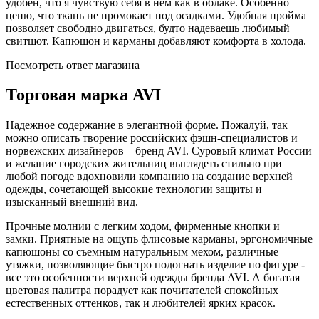
удобен, что я чувствую себя в нем как в облаке. Особенно
ценю, что ткань не промокает под осадками. Удобная пройма
позволяет свободно двигаться, будто надеваешь любимый
свитшот. Капюшон и карманы добавляют комфорта в холода.
Посмотреть ответ магазина
Торговая марка AVI
Надежное содержание в элегантной форме. Пожалуй, так
можно описать творение российских фэшн-специалистов и
норвежских дизайнеров – бренд AVI. Суровый климат России
и желание городских жительниц выглядеть стильно при
любой погоде вдохновили компанию на создание верхней
одежды, сочетающей высокие технологии защиты и
изысканный внешний вид.
Прочные молнии с легким ходом, фирменные кнопки и
замки. Приятные на ощупь флисовые карманы, эргономичные
капюшоны со съемным натуральным мехом, различные
утяжки, позволяющие быстро подогнать изделие по фигуре -
все это особенности верхней одежды бренда AVI. А богатая
цветовая палитра порадует как почитателей спокойных
естественных оттенков, так и любителей ярких красок.