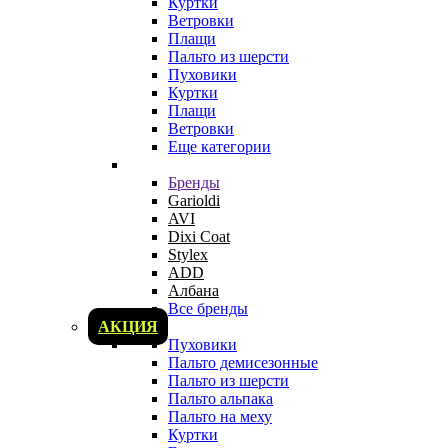
Куртки
Ветровки
Плащи
Пальто из шерсти
Пуховики
Куртки
Плащи
Ветровки
Еще категории
Бренды
Garioldi
AVI
Dixi Coat
Stylex
ADD
Албана
Все бренды
АКЦИЯ
Пуховики
Пальто демисезонные
Пальто из шерсти
Пальто альпака
Пальто на меху
Куртки