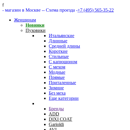
f
- магазин в Москве -
- Схема проезда -
+7 (495) 565-35-22
Женщинам
Новинки
Пуховики
Итальянские
Длинные
Средней длины
Короткие
Стильные
С капюшоном
С мехом
Модные
Прямые
Приталенные
Зимние
Без меха
Еще категории
Бренды
ADD
DIXI COAT
Garioldi
AVI