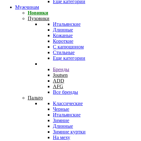
Еще категории
Мужчинам
Новинки
Пуховики
Итальянские
Длинные
Кожаные
Короткие
С капюшоном
Стильные
Еще категории
Бренды
Joutsen
ADD
AFG
Все бренды
Пальто
Классические
Черные
Итальянские
Зимние
Длинные
Зимние куртки
На меху