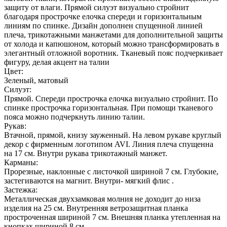
защиту от влаги. Прямой силуэт визуально стройнит
благодаря прострочке елочка спереди и горизонтальным
линиям по спинке. Дизайн дополнен спущенной линией
плеча, трикотажными манжетами для дополнительной защиты
от холода и капюшоном, который можно трансформировать в
элегантный отложной воротник. Тканевый пояс подчеркивает
фигуру, делая акцент на талии
Цвет:
Зеленый, матовый
Силуэт:
Прямой. Спереди прострочка елочка визуально стройнит. По
спинке прострочка горизонтальная. При помощи тканевого
пояса можно подчеркнуть линию талии.
Рукав:
Втачной, прямой, книзу зауженный. На левом рукаве круглый
декор с фирменным логотипом AVI. Линия плеча спущенна
на 17 см. Внутри рукава трикотажный манжет.
Карманы:
Прорезные, наклонные с листочкой шириной 7 см. Глубокие,
застегиваются на магнит. Внутри- мягкий флис .
Застежка:
Металлическая двухзамковая молния не доходит до низа
изделия на 25 см. Внутренняя ветрозащитная планка
простроченная шириной 7 см. Внешняя планка утепленная на
кнопках шириной 8 см.