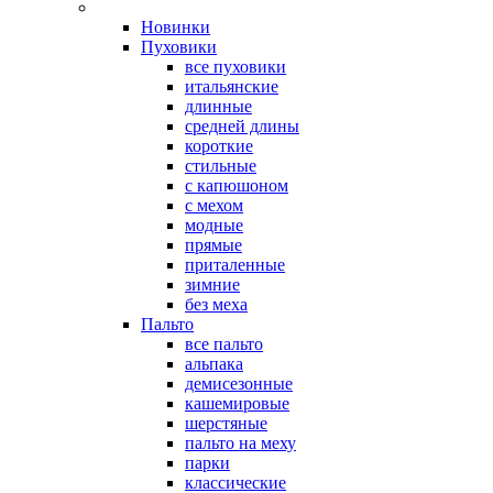
Новинки
Пуховики
все пуховики
итальянские
длинные
средней длины
короткие
стильные
с капюшоном
с мехом
модные
прямые
приталенные
зимние
без меха
Пальто
все пальто
альпака
демисезонные
кашемировые
шерстяные
пальто на меху
парки
классические