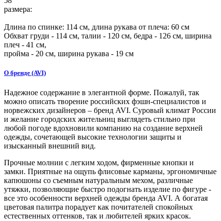
58
размера:
Длина по спинке:
114
см, длина рукава от плеча:
60
см
Обхват груди -
114
см, талии -
120
см, бедра -
126
см, ширина
плеч -
41
см,
пройма -
20
см, ширина рукава - 19 см
О бренде (AVI)
Надежное содержание в элегантной форме. Пожалуй, так
можно описать творение российских фэшн-специалистов и
норвежских дизайнеров – бренд AVI. Суровый климат России
и желание городских жительниц выглядеть стильно при
любой погоде вдохновили компанию на создание верхней
одежды, сочетающей высокие технологии защиты и
изысканный внешний вид.
Прочные молнии с легким ходом, фирменные кнопки и
замки. Приятные на ощупь флисовые карманы, эргономичные
капюшоны со съемным натуральным мехом, различные
утяжки, позволяющие быстро подогнать изделие по фигуре -
все это особенности верхней одежды бренда AVI. А богатая
цветовая палитра порадует как почитателей спокойных
естественных оттенков, так и любителей ярких красок.