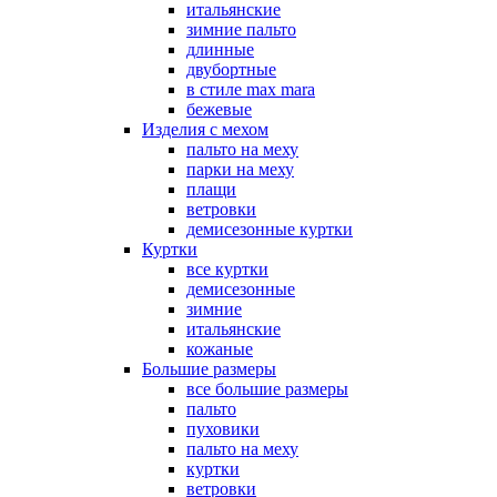
итальянские
зимние пальто
длинные
двубортные
в стиле max mara
бежевые
Изделия с мехом
пальто на меху
парки на меху
плащи
ветровки
демисезонные куртки
Куртки
все куртки
демисезонные
зимние
итальянские
кожаные
Большие размеры
все большие размеры
пальто
пуховики
пальто на меху
куртки
ветровки