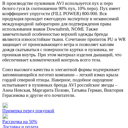
В производстве пуховиков AVI используется пух и перо
белого гуся (в соотношении 90% пух, 10% перо). Пух имеет
коэффициент упругости (FILL POWER) 800-900. Вся
продукция проходит ежегодную экспертизу в независимой
международной лаборатории для подтверждения права
использования знаков Downafresh, NOMI. Также
замечательной особенностью верхней одежды бренда
являются износостойкие ткани. Сочетание пропиток PU и WR
защищает от пронизывающего ветра и позволяет каплям
дождя скатываться с поверхности куртки и пуховика, не
проникая внутрь. При этом материал изделия дышащий, что
обеспечивает климатический контроль всего тела.
Союз высокого качества и элегантной формы подчеркивает
запоминающийся логотип компании – легкий взмах крыла
гордой северной птицы. Наверное, подобное ощущение
испытывают в пуховиках бренда AVI российские звезды –
Анна Невская, Маргарита Позоян, Татьяна Герман, Виктория
Герасимова и другие его почитатели.
Примерка перед покупкой
Рассрочка на 50%
Доставка и оплата