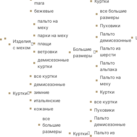
Куртки
mara
бежевые
все большие
размеры
пальто на
Пуховики
меху
Пальто
парки на меху
демисезонные
Изделия
плащи
с мехом
Пальто из
Большие
ветровки
шерсти
размеры
демисезонные
Пальто
куртки
альпака
все куртки
Пальто на
меху
демисезонные
Куртки
зимние
Куртки
итальянские
все куртки
кожаные
Пуховики
Пальто
все
демисезонные
большие
размеры
Пальто из
Куртки