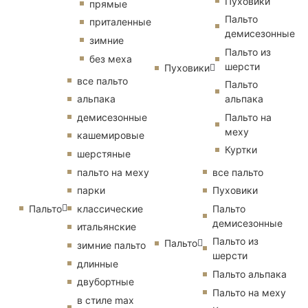
Пуховики
прямые
Пальто
приталенные
демисезонные
зимние
Пальто из
без меха
шерсти
Пуховики
все пальто
Пальто
альпака
альпака
демисезонные
Пальто на
меху
кашемировые
Куртки
шерстяные
пальто на меху
все пальто
парки
Пуховики
Пальто
классические
Пальто
демисезонные
итальянские
Пальто из
Пальто
зимние пальто
шерсти
длинные
Пальто альпака
двубортные
Пальто на меху
в стиле max