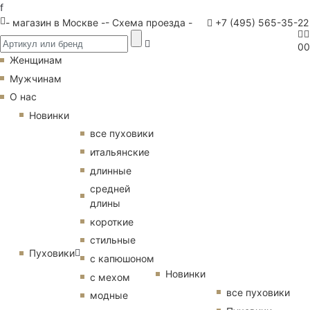
f
- магазин в Москве -
- Схема проезда -
+7 (495) 565-35-22
0
0
Женщинам
Мужчинам
О нас
Новинки
все пуховики
итальянские
длинные
средней
длины
короткие
стильные
Пуховики
с капюшоном
Новинки
с мехом
все пуховики
модные