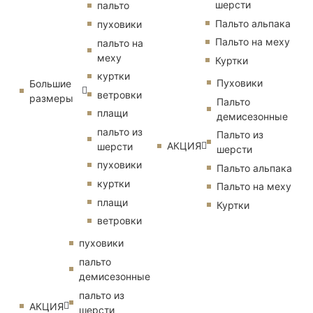
шерсти
пальто
Пальто альпака
пуховики
Пальто на меху
пальто на
меху
Куртки
куртки
Пуховики
Большие
ветровки
размеры
Пальто
плащи
демисезонные
пальто из
Пальто из
АКЦИЯ
шерсти
шерсти
пуховики
Пальто альпака
куртки
Пальто на меху
плащи
Куртки
ветровки
пуховики
пальто
демисезонные
пальто из
АКЦИЯ
шерсти