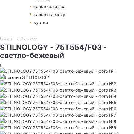
пальто альпака
пальто на меху
куртки
Главная
Пуховики
STILNOLOGY - 75T554/F03 -
светло-бежевый