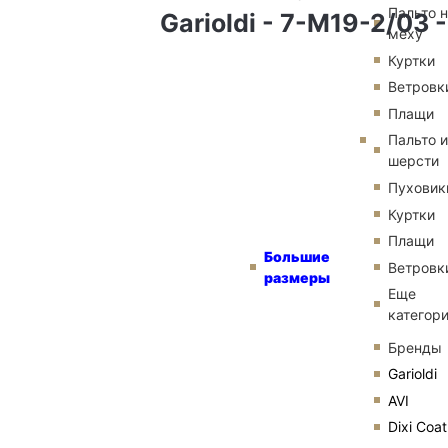
Пальто 
Garioldi - 7-M19-2/03 
меху
Куртки
Ветровк
Плащи
Пальто и
шерсти
Пуховик
Куртки
Плащи
Большие
Ветровк
размеры
Еще
категор
Бренды
Garioldi
AVI
Dixi Coat