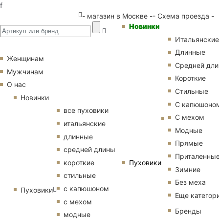
f
- магазин в Москве -
- Схема проезда -
Новинки
Итальянские
Длинные
Женщинам
Средней дл
Мужчинам
Короткие
О нас
Стильные
Новинки
С капюшоно
все пуховики
С мехом
итальянские
Модные
длинные
Прямые
средней длины
Приталенны
Пуховики
короткие
Зимние
стильные
Без меха
с капюшоном
Пуховики
Еще категор
с мехом
Бренды
модные