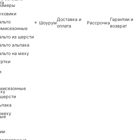
ra
азмеры
уховики
Доставка и
Гарантии и
альто
Шоурум
Рассрочка
оплата
возврат
емисезонные
альто из шерсти
альто альпака
альто на меху
уртки
и
емисезонные
еху
 шерсти
ьпака
 меху
ные
рии
емисезонные