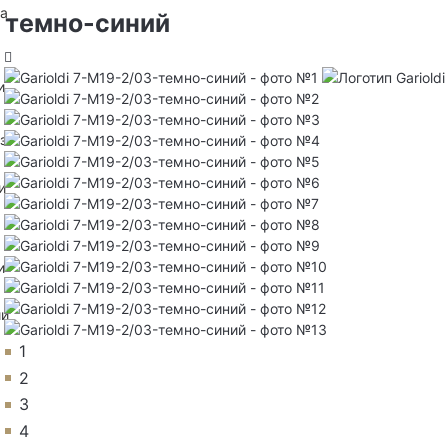
на
- темно-синий
и
з
и
и
ии
1
2
3
4