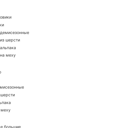
ховики
ки
 демисезонные
 из шерсти
 альпака
 на меху
о
емисезонные
 шерсти
ьпака
 меху
се большие