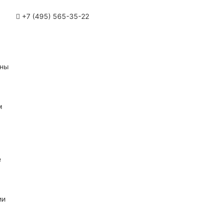
+7 (495) 565-35-22
ины
м
е
ии