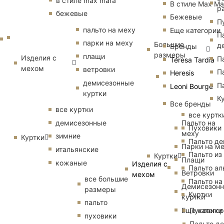
в стиле max mara
В стиле Max Ma
р
бежевые
Бежевые
П
пальто на меху
Еще категории
П
парки на меху
Большие
д
Бренды
размеры
плащи
Изделия с
П
Teresa Tardia
мехом
ветровки
П
Heresis
демисезонные
П
Leoni Bourge
куртки
К
Все бренды
все куртки
все куртк
Пальто на
демисезонные
Пуховики
меху
зимние
Куртки
Пальто д
Парки на м
итальянские
Пальто из
Куртки
Плащи
кожаные
Изделия с
Пальто ал
Ветровки
мехом
все большие
Пальто на
Демисезон
размеры
Куртки
куртки
пальто
Еще катего
Пуховики
пуховики
Пальто д