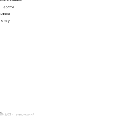
 шерсти
ьпака
 меху
и
M19-2/03 - темно-синий