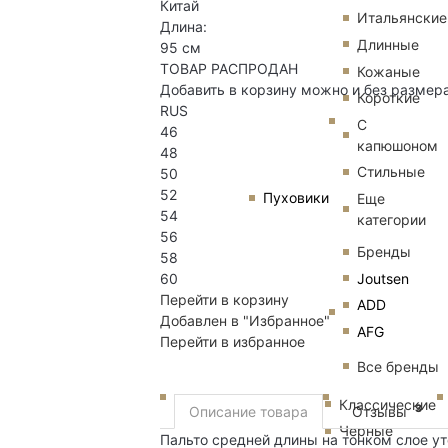
Китай
Итальянские
Длина:
Длинные
95 см
ТОВАР РАСПРОДАН
Кожаные
Добавить в корзину можно и без размер
Короткие
RUS
С
46
капюшоном
48
Стильные
50
52
Пуховики
Еще
54
категории
56
Бренды
58
Joutsen
60
Перейти в корзину
ADD
Добавлен в "Избранное"
AFG
Перейти в избранное
Все бренды
Классические
3
Описание товара
Отзывы
Черные
Пальто средней длины на тонком слое ут