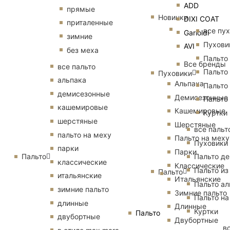
ADD
прямые
Новинки
DIXI COAT
приталенные
все пу
Garioldi
зимние
Пухови
AVI
без меха
Пальто
Все бренды
все пальто
Пальто
Пуховики
альпака
Альпака
Пальто
демисезонные
Демисезонные
Пальто
кашемировые
Кашемировые
Куртки
шерстяные
Шерстяные
все пальт
пальто на меху
Пальто на меху
Пуховики
парки
Парки
Пальто
Пальто д
классические
Классические
Пальто из
Пальто
итальянские
Итальянские
Пальто ал
зимние пальто
Зимние пальто
Пальто на
длинные
Длинные
Куртки
Пальто
двубортные
Двубортные
в