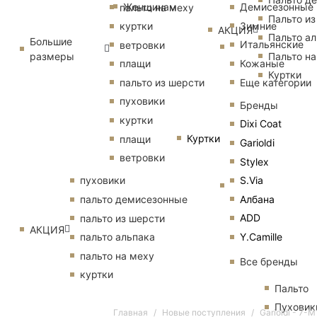
Женщинам
Демисезонные
пальто на меху
Пальто из
Зимние
куртки
АКЦИЯ
Пальто ал
Большие
Итальянские
ветровки
размеры
Пальто на
Кожаные
плащи
Куртки
Еще категории
пальто из шерсти
пуховики
Бренды
куртки
Dixi Coat
Куртки
плащи
Garioldi
ветровки
Stylex
S.Via
пуховики
Албана
пальто демисезонные
ADD
пальто из шерсти
АКЦИЯ
Y.Camille
пальто альпака
пальто на меху
Все бренды
куртки
Пальто
Пуховик
Главная
Новые поступления
Garioldi - 7-