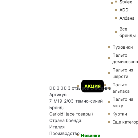
Stylex
ADD
Албана
Все
бренды
Пуховики
Пальто
демисезон
Пальто из
шерсти
Пальто
АКЦИЯ
3 отзывов
Описание
альпака
Артикул:
Пальто на
7-M19-2/03-темно-синий
меху
Бренд:
Куртки
Garioldi
(все товары)
Страна бренда:
Еще катего
Италия
Производство:
Новинки