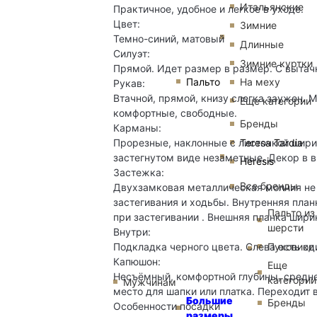
Итальянские
Практичное, удобное и легкое в уходе.
Цвет:
Зимние
Темно-синий, матовый
Длинные
Силуэт:
Зимние куртки
Прямой. Идет размер в размер. С вытач
Пальто
На меху
Рукав:
Втачной, прямой, книзу слегка заужен. 
Еще категории
комфортные, свободные.
Бренды
Карманы:
Teresa Tardia
Прорезные, наклонные с листочкой шири
застегнутом виде незаметные. Декор в в
Heresis
Застежка:
Все бренды
Двухзамковая металлическая молния не 
застегивания и ходьбы. Внутренняя план
Пальто из
при застегивании . Внешняя планка ширин
шерсти
Внутри:
Пуховики
Подкладка черного цвета. Слева есть о
Капюшон:
Еще
Несъёмный, комфортной глубины, средне
категории
Мужчинам
место для шапки или платка. Переходит 
Большие
Бренды
Особенности посадки
размеры