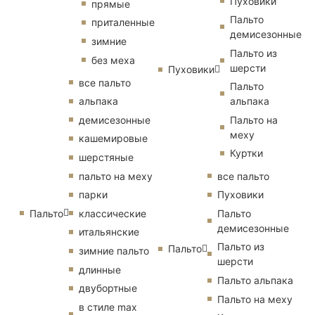
Пуховики
прямые
Пальто
приталенные
демисезонные
зимние
Пальто из
без меха
шерсти
Пуховики
все пальто
Пальто
альпака
альпака
демисезонные
Пальто на
меху
кашемировые
Куртки
шерстяные
пальто на меху
все пальто
парки
Пуховики
Пальто
классические
Пальто
демисезонные
итальянские
Пальто из
Пальто
зимние пальто
шерсти
длинные
Пальто альпака
двубортные
Пальто на меху
в стиле max