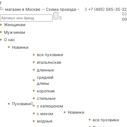
f
- магазин в Москве -
- Схема проезда -
+7 (495) 565-35-22
0
0
Женщинам
Мужчинам
О нас
Новинки
все пуховики
итальянские
длинные
средней
длины
короткие
стильные
Пуховики
с капюшоном
Новинки
с мехом
все пуховики
модные