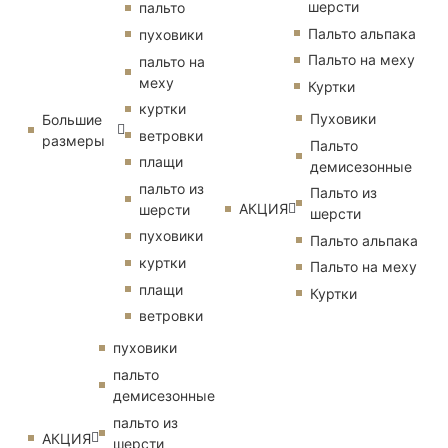
шерсти
пальто
Пальто альпака
пуховики
Пальто на меху
пальто на
меху
Куртки
куртки
Пуховики
Большие
ветровки
размеры
Пальто
плащи
демисезонные
пальто из
Пальто из
АКЦИЯ
шерсти
шерсти
пуховики
Пальто альпака
куртки
Пальто на меху
плащи
Куртки
ветровки
пуховики
пальто
демисезонные
пальто из
АКЦИЯ
шерсти