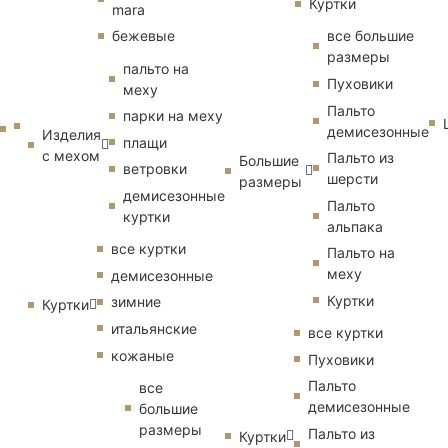
Куртки
mara
бежевые
все большие
размеры
пальто на
Пуховики
меху
Пальто
парки на меху
демисезонные
Изделия
плащи
с мехом
Пальто из
Большие
ветровки
шерсти
размеры
демисезонные
Пальто
куртки
альпака
все куртки
Пальто на
меху
демисезонные
Куртки
зимние
Куртки
итальянские
все куртки
кожаные
Пуховики
Пальто
все
демисезонные
большие
размеры
Пальто из
Куртки