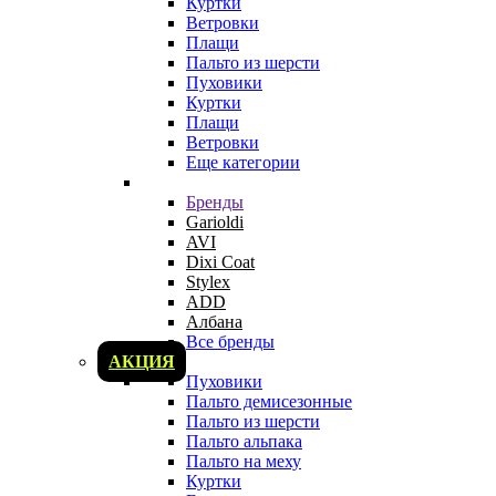
Куртки
Ветровки
Плащи
Пальто из шерсти
Пуховики
Куртки
Плащи
Ветровки
Еще категории
Бренды
Garioldi
AVI
Dixi Coat
Stylex
ADD
Албана
Все бренды
АКЦИЯ
Пуховики
Пальто демисезонные
Пальто из шерсти
Пальто альпака
Пальто на меху
Куртки