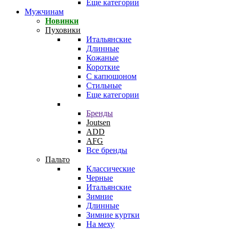
Еще категории
Мужчинам
Новинки
Пуховики
Итальянские
Длинные
Кожаные
Короткие
С капюшоном
Стильные
Еще категории
Бренды
Joutsen
ADD
AFG
Все бренды
Пальто
Классические
Черные
Итальянские
Зимние
Длинные
Зимние куртки
На меху