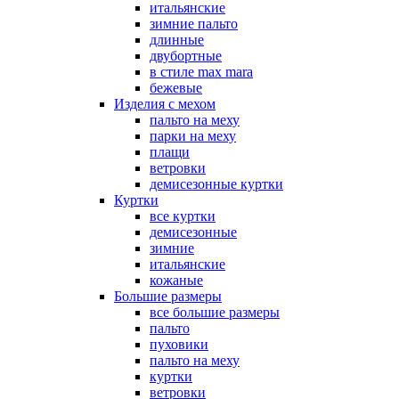
итальянские
зимние пальто
длинные
двубортные
в стиле max mara
бежевые
Изделия с мехом
пальто на меху
парки на меху
плащи
ветровки
демисезонные куртки
Куртки
все куртки
демисезонные
зимние
итальянские
кожаные
Большие размеры
все большие размеры
пальто
пуховики
пальто на меху
куртки
ветровки