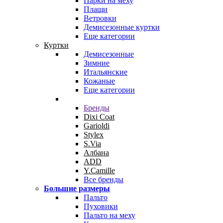
Парки на меху
Плащи
Ветровки
Демисезонные куртки
Еще категории
Куртки
Демисезонные
Зимние
Итальянские
Кожаные
Еще категории
Бренды
Dixi Coat
Garioldi
Stylex
S.Via
Албана
ADD
Y.Camille
Все бренды
Большие размеры
Пальто
Пуховики
Пальто на меху