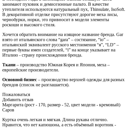
занимают пуховик и демисезонные пальто. В качестве
утеплителя используются натуральный пух, Thinsulate, IsoSoft.
В декоративной отделке присутствуют дорогие меха лисы,
чернобурки, норки, это привносит в модели элементы
роскоши и высокого стиля.
Хочется обратить внимание на изящное название бренда. Gar
взято от итальянского слова “gara” – состязание, “io” –
итальянский эквивалент русского местоимения “я”, “LD” –
первые буквы имен создателей, “i” на конце указывает на
Италию - страну происхождения бренда.
Ткани
– производство Южная Корея и Япония, меха –
европейские производители.
Основной бизнес
– производство верхней одежды для разных
брендов (список не разглашается).
Пожаловаться
Добавить отзыв
Маргарита (рост - 170, размер - 52, цвет модели - кремовый)
Саров
Куртка очень легкая и мягкая. Длина рукава отлично.
Нравится, что нет капюшона, а есть объёмный воротник -