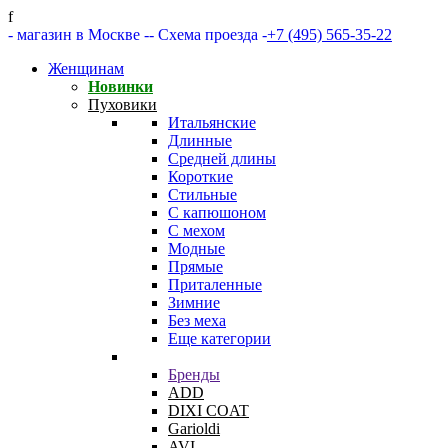
f
- магазин в Москве -
- Схема проезда -
+7 (495) 565-35-22
Женщинам
Новинки
Пуховики
Итальянские
Длинные
Средней длины
Короткие
Стильные
С капюшоном
С мехом
Модные
Прямые
Приталенные
Зимние
Без меха
Еще категории
Бренды
ADD
DIXI COAT
Garioldi
AVI