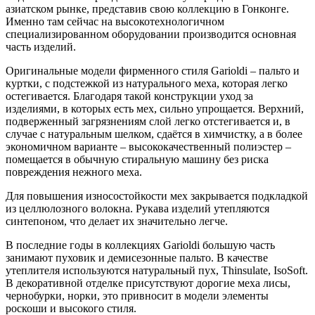
азиатском рынке, представив свою коллекцию в Гонконге.
Именно там сейчас на высокотехнологичном
специализированном оборудовании производится основная
часть изделий.
Оригинальные модели фирменного стиля Garioldi – пальто и
куртки, c подстежкой из натурального меха, которая легко
остегивается. Благодаря такой конструкции уход за
изделиями, в которых есть мех, сильно упрощается. Верхний,
подверженный загрязнениям слой легко отстегивается и, в
случае с натуральным шелком, сдаётся в химчистку, а в более
экономичном варианте – высококачественный полиэстер –
помещается в обычную стиральную машину без риска
повреждения нежного меха.
Для повышения износостойкости мех закрывается подкладкой
из целлюлозного волокна. Рукава изделий утепляются
синтепоном, что делает их значительно легче.
В последние годы в коллекциях Garioldi большую часть
занимают пуховик и демисезонные пальто. В качестве
утеплителя используются натуральный пух, Thinsulate, IsoSoft.
В декоративной отделке присутствуют дорогие меха лисы,
чернобурки, норки, это привносит в модели элементы
роскоши и высокого стиля.