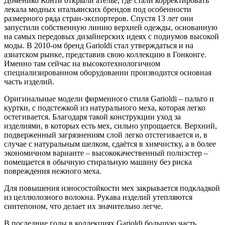
Доменико Конти открыли ателье, где стали корректировать
лекала модных итальянских брендов под особенности
размерного ряда стран-экспортеров. Спустя 13 лет они
запустили собственную линию верхней одежды, основанную
на самых передовых дизайнерских идеях с подиумов высокой
моды. В 2010-ом бренд Garioldi стал утверждаться и на
азиатском рынке, представив свою коллекцию в Гонконге.
Именно там сейчас на высокотехнологичном
специализированном оборудовании производится основная
часть изделий.
Оригинальные модели фирменного стиля Garioldi – пальто и
куртки, c подстежкой из натурального меха, которая легко
остегивается. Благодаря такой конструкции уход за
изделиями, в которых есть мех, сильно упрощается. Верхний,
подверженный загрязнениям слой легко отстегивается и, в
случае с натуральным шелком, сдаётся в химчистку, а в более
экономичном варианте – высококачественный полиэстер –
помещается в обычную стиральную машину без риска
повреждения нежного меха.
Для повышения износостойкости мех закрывается подкладкой
из целлюлозного волокна. Рукава изделий утепляются
синтепоном, что делает их значительно легче.
В последние годы в коллекциях Garioldi большую часть