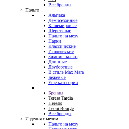
Все бренды
Пальто
Альпака
Демисезонные
Кашемировые
Шерстяные
Пальто на меху
Парки
Классические
Итальянские
Зимние пальто
Длинные
Двубортные
В стиле Max Mara
Бежевые
Еще категории
Бренды
Teresa Tardia
Heresis
Leoni Bourge
Все бренды
Изделия с мехом
Пальто на меху