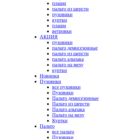
плащи
пальто из шерсти
пуховики
куртки
плащи
ветровки
АКЦИЯ
пуховики
пальто демисезонные
пальто из шерсти
пальто альпака
пальто на меху
куртки
Новинки
Пуховики
все пуховики
Пуховики
Пальто демисезонные
Пальто из шерсти
Пальто альпака
Пальто на меху
Куртки
Пальто
все пальто
Пуховики