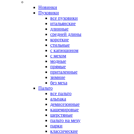
Новинки
Пуховики
все пуховики
итальянские
длинные
средней длины
короткие
стильные
с капюшоном
с мехом
модные
прямые
приталенные
зимние
без меха
Пальто
все пальто
альпака
демисезонные
кашемировые
шерстяные
пальто на меху
парки
классические