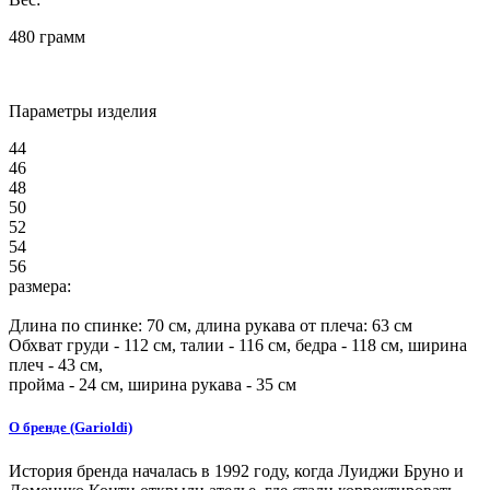
480 грамм
Параметры изделия
44
46
48
50
52
54
56
размера:
Длина по спинке:
70
см, длина рукава от плеча:
63
см
Обхват груди -
112
см, талии -
116
см, бедра -
118
см, ширина
плеч -
43
см,
пройма -
24
см, ширина рукава - 35 см
О бренде (Garioldi)
История бренда началась в 1992 году, когда Луиджи Бруно и