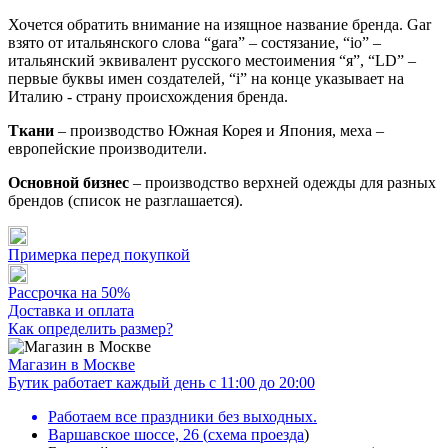
Хочется обратить внимание на изящное название бренда. Gar
взято от итальянского слова “gara” – состязание, “io” –
итальянский эквивалент русского местоимения “я”, “LD” –
первые буквы имен создателей, “i” на конце указывает на
Италию - страну происхождения бренда.
Ткани
– производство Южная Корея и Япония, меха –
европейские производители.
Основной бизнес
– производство верхней одежды для разных
брендов (список не разглашается).
Примерка перед покупкой
Рассрочка на 50%
Доставка и оплата
Как определить размер?
Магазин в Москве
Бутик работает каждый день с 11:00 до 20:00
Работаем все праздники без выходных.
Варшавское шоссе, 26
(
схема проезда
)