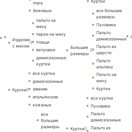
Куртки
mara
бежевые
все большие
размеры
пальто на
Пуховики
меху
Пальто
парки на меху
демисезонные
Изделия
плащи
с мехом
Пальто из
Большие
ветровки
шерсти
размеры
демисезонные
Пальто
куртки
альпака
все куртки
Пальто на
меху
демисезонные
Куртки
зимние
Куртки
итальянские
все куртки
кожаные
Пуховики
Пальто
все
демисезонные
большие
размеры
Пальто из
Куртки