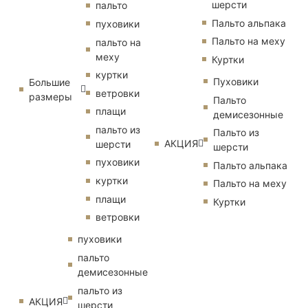
шерсти
пальто
Пальто альпака
пуховики
Пальто на меху
пальто на
меху
Куртки
куртки
Пуховики
Большие
ветровки
размеры
Пальто
плащи
демисезонные
пальто из
Пальто из
АКЦИЯ
шерсти
шерсти
пуховики
Пальто альпака
куртки
Пальто на меху
плащи
Куртки
ветровки
пуховики
пальто
демисезонные
пальто из
АКЦИЯ
шерсти