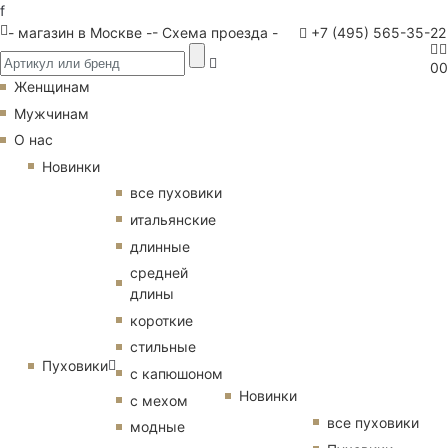
f
- магазин в Москве -
- Схема проезда -
+7 (495) 565-35-22
0
0
Женщинам
Мужчинам
О нас
Новинки
все пуховики
итальянские
длинные
средней
длины
короткие
стильные
Пуховики
с капюшоном
Новинки
с мехом
все пуховики
модные