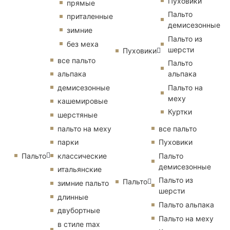
Пуховики
прямые
Пальто
приталенные
демисезонные
зимние
Пальто из
без меха
шерсти
Пуховики
все пальто
Пальто
альпака
альпака
демисезонные
Пальто на
меху
кашемировые
Куртки
шерстяные
пальто на меху
все пальто
парки
Пуховики
Пальто
классические
Пальто
демисезонные
итальянские
Пальто из
Пальто
зимние пальто
шерсти
длинные
Пальто альпака
двубортные
Пальто на меху
в стиле max