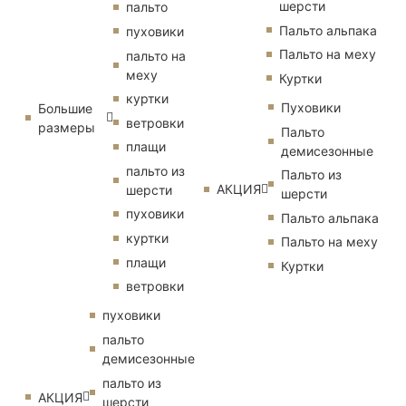
шерсти
пальто
Пальто альпака
пуховики
Пальто на меху
пальто на
меху
Куртки
куртки
Пуховики
Большие
ветровки
размеры
Пальто
плащи
демисезонные
пальто из
Пальто из
АКЦИЯ
шерсти
шерсти
пуховики
Пальто альпака
куртки
Пальто на меху
плащи
Куртки
ветровки
пуховики
пальто
демисезонные
пальто из
АКЦИЯ
шерсти