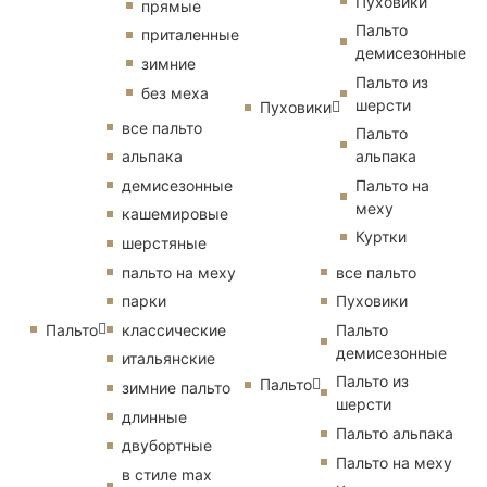
Пуховики
прямые
Пальто
приталенные
демисезонные
зимние
Пальто из
без меха
шерсти
Пуховики
все пальто
Пальто
альпака
альпака
демисезонные
Пальто на
меху
кашемировые
Куртки
шерстяные
пальто на меху
все пальто
парки
Пуховики
Пальто
классические
Пальто
демисезонные
итальянские
Пальто из
Пальто
зимние пальто
шерсти
длинные
Пальто альпака
двубортные
Пальто на меху
в стиле max