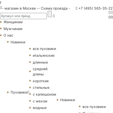
f
- магазин в Москве -
- Схема проезда -
+7 (495) 565-35-22
0
0
Женщинам
Мужчинам
О нас
Новинки
все пуховики
итальянские
длинные
средней
длины
короткие
стильные
Пуховики
с капюшоном
Новинки
с мехом
все пуховики
модные