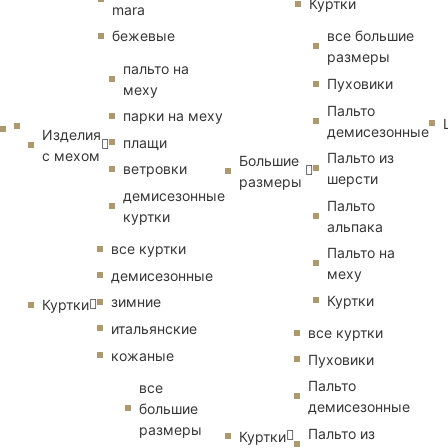
Куртки
mara
бежевые
все большие
размеры
пальто на
Пуховики
меху
Пальто
парки на меху
демисезонные
Изделия
плащи
с мехом
Пальто из
Большие
ветровки
шерсти
размеры
демисезонные
Пальто
куртки
альпака
все куртки
Пальто на
меху
демисезонные
Куртки
зимние
Куртки
итальянские
все куртки
кожаные
Пуховики
Пальто
все
демисезонные
большие
размеры
Пальто из
Куртки