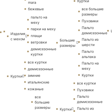
Куртки
mara
бежевые
все большие
размеры
пальто на
Пуховики
меху
Пальто
парки на меху
демисезонные
Изделия
плащи
с мехом
Пальто из
Большие
ветровки
шерсти
размеры
демисезонные
Пальто
куртки
альпака
все куртки
Пальто на
меху
демисезонные
Куртки
зимние
Куртки
итальянские
все куртки
кожаные
Пуховики
Пальто
все
демисезонные
большие
размеры
Пальто из
Куртки