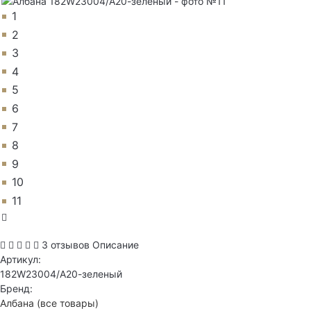
1
2
3
4
5
6
7
8
9
10
11
3 отзывов
Описание
Артикул:
182W23004/А20-зеленый
Бренд:
Албана
(все товары)