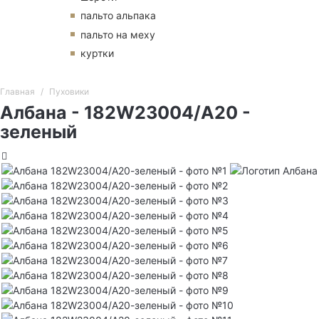
пальто альпака
пальто на меху
куртки
Главная
Пуховики
Албана - 182W23004/А20 -
зеленый