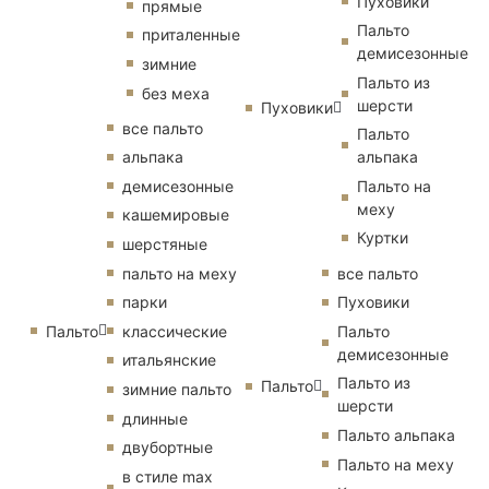
Пуховики
прямые
Пальто
приталенные
демисезонные
зимние
Пальто из
без меха
шерсти
Пуховики
все пальто
Пальто
альпака
альпака
демисезонные
Пальто на
меху
кашемировые
Куртки
шерстяные
пальто на меху
все пальто
парки
Пуховики
Пальто
классические
Пальто
демисезонные
итальянские
Пальто из
Пальто
зимние пальто
шерсти
длинные
Пальто альпака
двубортные
Пальто на меху
в стиле max