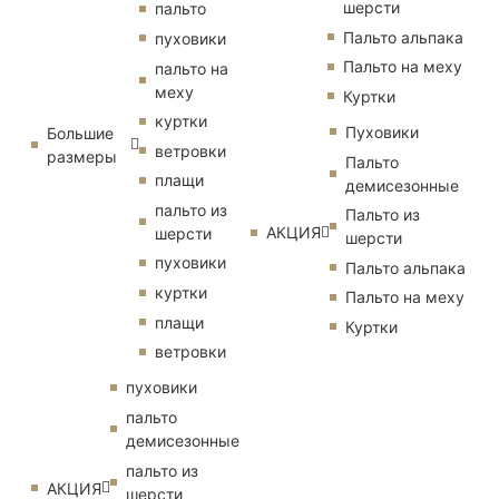
шерсти
пальто
Пальто альпака
пуховики
Пальто на меху
пальто на
меху
Куртки
куртки
Пуховики
Большие
ветровки
размеры
Пальто
плащи
демисезонные
пальто из
Пальто из
АКЦИЯ
шерсти
шерсти
пуховики
Пальто альпака
куртки
Пальто на меху
плащи
Куртки
ветровки
пуховики
пальто
демисезонные
пальто из
АКЦИЯ
шерсти