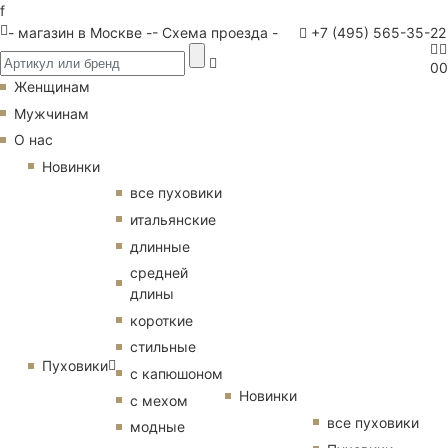
f
- магазин в Москве -
- Схема проезда -
+7 (495) 565-35-22
0
0
Женщинам
Мужчинам
О нас
Новинки
все пуховики
итальянские
длинные
средней
длины
короткие
стильные
Пуховики
с капюшоном
Новинки
с мехом
все пуховики
модные