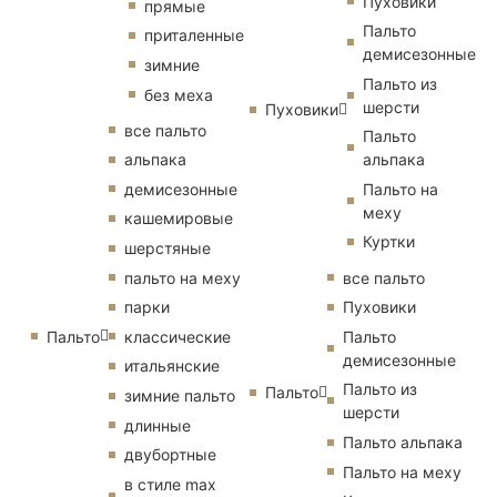
Пуховики
прямые
Пальто
приталенные
демисезонные
зимние
Пальто из
без меха
шерсти
Пуховики
все пальто
Пальто
альпака
альпака
демисезонные
Пальто на
меху
кашемировые
Куртки
шерстяные
пальто на меху
все пальто
парки
Пуховики
Пальто
классические
Пальто
демисезонные
итальянские
Пальто из
Пальто
зимние пальто
шерсти
длинные
Пальто альпака
двубортные
Пальто на меху
в стиле max