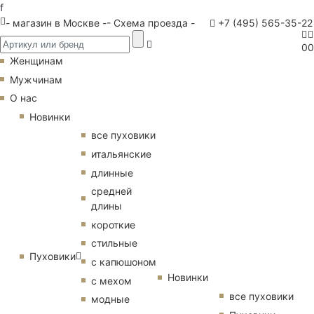
f
- магазин в Москве -
- Схема проезда -
+7 (495) 565-35-22
0
0
Женщинам
Мужчинам
О нас
Новинки
все пуховики
итальянские
длинные
средней
длины
короткие
стильные
Пуховики
с капюшоном
Новинки
с мехом
все пуховики
модные