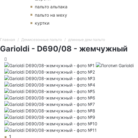
пальто альпака
пальто на меху
куртки
Главная
Демисезонные пальто
длинные дем пальто
Garioldi - D690/08 - жемчужный
1