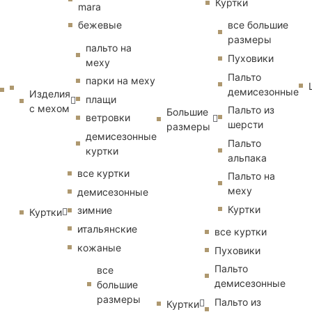
Куртки
mara
бежевые
все большие
размеры
пальто на
Пуховики
меху
Пальто
парки на меху
демисезонные
Изделия
плащи
с мехом
Пальто из
Большие
ветровки
шерсти
размеры
демисезонные
Пальто
куртки
альпака
все куртки
Пальто на
меху
демисезонные
Куртки
зимние
Куртки
итальянские
все куртки
кожаные
Пуховики
Пальто
все
демисезонные
большие
размеры
Пальто из
Куртки