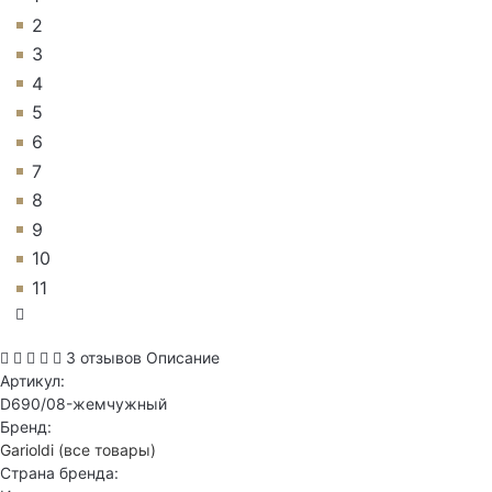
2
3
4
5
6
7
8
9
10
11
3 отзывов
Описание
Артикул:
D690/08-жемчужный
Бренд:
Garioldi
(все товары)
Страна бренда: