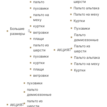
шерсти
пальто
Пальто альпака
пуховики
Пальто на меху
пальто на
меху
Куртки
куртки
Пуховики
Большие
ветровки
размеры
Пальто
плащи
демисезонные
пальто из
Пальто из
АКЦИЯ
шерсти
шерсти
пуховики
Пальто альпака
куртки
Пальто на меху
плащи
Куртки
ветровки
пуховики
пальто
демисезонные
пальто из
АКЦИЯ
шерсти