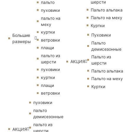
шерсти
пальто
Пальто альпака
пуховики
Пальто на меху
пальто на
меху
Куртки
куртки
Пуховики
Большие
ветровки
размеры
Пальто
плащи
демисезонные
пальто из
Пальто из
АКЦИЯ
шерсти
шерсти
пуховики
Пальто альпака
куртки
Пальто на меху
плащи
Куртки
ветровки
пуховики
пальто
демисезонные
пальто из
АКЦИЯ
шерсти