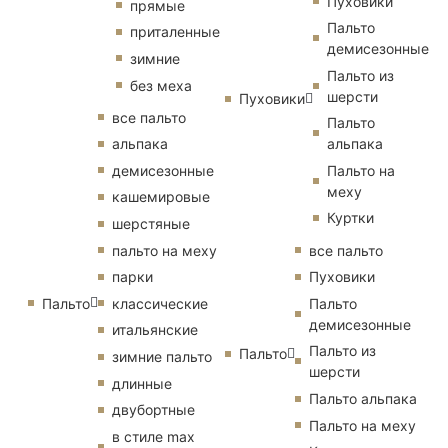
Пуховики
прямые
Пальто
приталенные
демисезонные
зимние
Пальто из
без меха
шерсти
Пуховики
все пальто
Пальто
альпака
альпака
демисезонные
Пальто на
меху
кашемировые
Куртки
шерстяные
пальто на меху
все пальто
парки
Пуховики
Пальто
классические
Пальто
демисезонные
итальянские
Пальто из
Пальто
зимние пальто
шерсти
длинные
Пальто альпака
двубортные
Пальто на меху
в стиле max