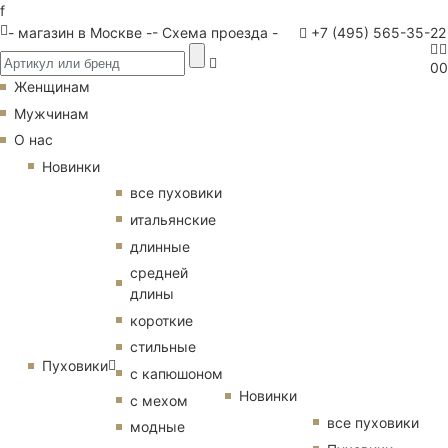
f
- магазин в Москве -
- Схема проезда -
+7 (495) 565-35-22
0
0
Женщинам
Мужчинам
О нас
Новинки
все пуховики
итальянские
длинные
средней
длины
короткие
стильные
Пуховики
с капюшоном
Новинки
с мехом
все пуховики
модные