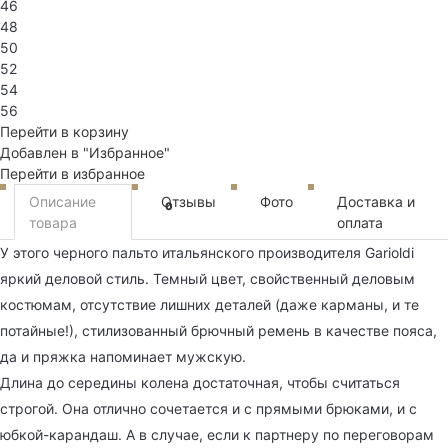
46
48
50
52
54
56
Перейти в корзину
Добавлен в "Избранное"
Перейти в избранное
Описание
Отзывы
Фото
Доставка и
0
товара
оплата
У этого черного пальто итальянского производителя Garioldi
яркий деловой стиль. Темный цвет, свойственный деловым
костюмам, отсутствие лишних деталей (даже карманы, и те
потайные!), стилизованный брючный ремень в качестве пояса,
да и пряжка напоминает мужскую.
Длина до середины колена достаточная, чтобы считаться
строгой. Она отлично сочетается и с прямыми брюками, и с
юбкой-карандаш. А в случае, если к партнеру по переговорам