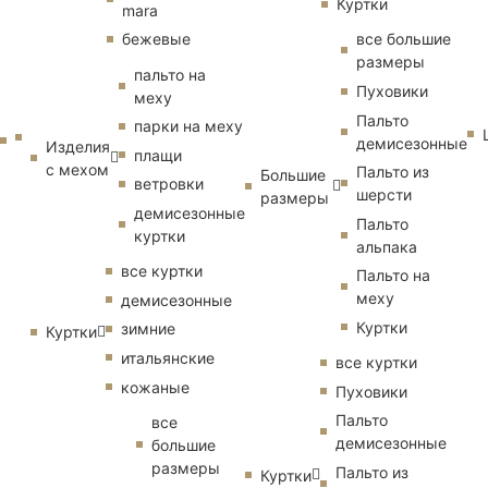
Куртки
mara
бежевые
все большие
размеры
пальто на
Пуховики
меху
Пальто
парки на меху
демисезонные
Изделия
плащи
с мехом
Пальто из
Большие
ветровки
шерсти
размеры
демисезонные
Пальто
куртки
альпака
все куртки
Пальто на
меху
демисезонные
Куртки
зимние
Куртки
итальянские
все куртки
кожаные
Пуховики
Пальто
все
демисезонные
большие
размеры
Пальто из
Куртки