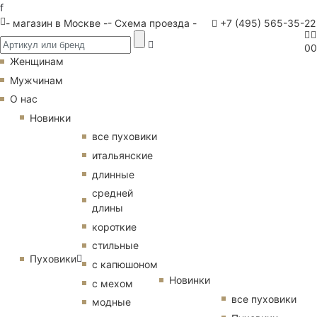
f
- магазин в Москве -
- Схема проезда -
+7 (495) 565-35-22
0
0
Женщинам
Мужчинам
О нас
Новинки
все пуховики
итальянские
длинные
средней
длины
короткие
стильные
Пуховики
с капюшоном
Новинки
с мехом
все пуховики
модные