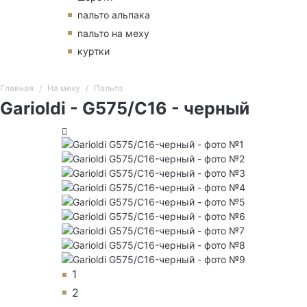
пальто альпака
пальто на меху
куртки
Главная
На меху
Пальто
Garioldi - G575/C16 - черный
1
2