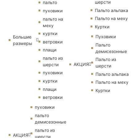
шерсти
пальто
Пальто альпака
пуховики
Пальто на меху
пальто на
меху
Куртки
куртки
Пуховики
Большие
ветровки
размеры
Пальто
плащи
демисезонные
пальто из
Пальто из
АКЦИЯ
шерсти
шерсти
пуховики
Пальто альпака
куртки
Пальто на меху
плащи
Куртки
ветровки
пуховики
пальто
демисезонные
пальто из
АКЦИЯ
шерсти