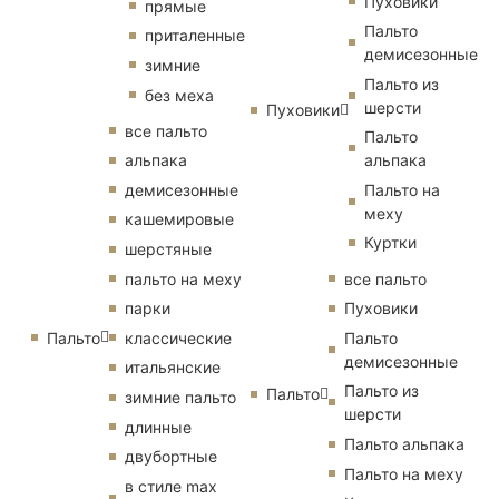
Пуховики
прямые
Пальто
приталенные
демисезонные
зимние
Пальто из
без меха
шерсти
Пуховики
все пальто
Пальто
альпака
альпака
демисезонные
Пальто на
меху
кашемировые
Куртки
шерстяные
пальто на меху
все пальто
парки
Пуховики
Пальто
классические
Пальто
демисезонные
итальянские
Пальто из
Пальто
зимние пальто
шерсти
длинные
Пальто альпака
двубортные
Пальто на меху
в стиле max