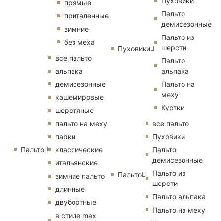
Пуховики
прямые
Пальто
приталенные
демисезонные
зимние
Пальто из
без меха
шерсти
Пуховики
все пальто
Пальто
альпака
альпака
демисезонные
Пальто на
меху
кашемировые
Куртки
шерстяные
пальто на меху
все пальто
парки
Пуховики
Пальто
классические
Пальто
демисезонные
итальянские
Пальто из
Пальто
зимние пальто
шерсти
длинные
Пальто альпака
двубортные
Пальто на меху
в стиле max