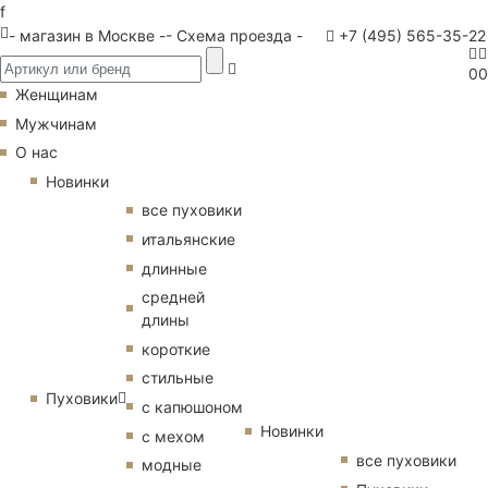
f
- магазин в Москве -
- Схема проезда -
+7 (495) 565-35-22
0
0
Женщинам
Мужчинам
О нас
Новинки
все пуховики
итальянские
длинные
средней
длины
короткие
стильные
Пуховики
с капюшоном
Новинки
с мехом
все пуховики
модные