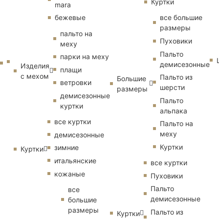
Куртки
mara
бежевые
все большие
размеры
пальто на
Пуховики
меху
Пальто
парки на меху
демисезонные
Изделия
плащи
с мехом
Пальто из
Большие
ветровки
шерсти
размеры
демисезонные
Пальто
куртки
альпака
все куртки
Пальто на
меху
демисезонные
Куртки
зимние
Куртки
итальянские
все куртки
кожаные
Пуховики
Пальто
все
демисезонные
большие
размеры
Пальто из
Куртки