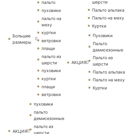
шерсти
пальто
Пальто альпака
пуховики
Пальто на меху
пальто на
меху
Куртки
куртки
Пуховики
Большие
ветровки
размеры
Пальто
плащи
демисезонные
пальто из
Пальто из
АКЦИЯ
шерсти
шерсти
пуховики
Пальто альпака
куртки
Пальто на меху
плащи
Куртки
ветровки
пуховики
пальто
демисезонные
пальто из
АКЦИЯ
шерсти