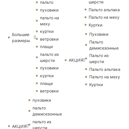
шерсти
пальто
Пальто альпака
пуховики
Пальто на меху
пальто на
меху
Куртки
куртки
Пуховики
Большие
ветровки
размеры
Пальто
плащи
демисезонные
пальто из
Пальто из
АКЦИЯ
шерсти
шерсти
пуховики
Пальто альпака
куртки
Пальто на меху
плащи
Куртки
ветровки
пуховики
пальто
демисезонные
пальто из
АКЦИЯ
шерсти