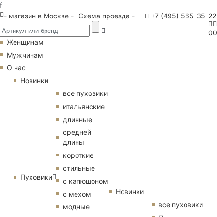
f
- магазин в Москве -
- Схема проезда -
+7 (495) 565-35-22
0
0
Женщинам
Мужчинам
О нас
Новинки
все пуховики
итальянские
длинные
средней
длины
короткие
стильные
Пуховики
с капюшоном
Новинки
с мехом
все пуховики
модные