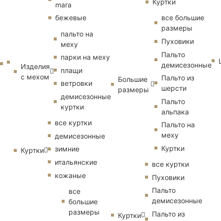
Куртки
mara
бежевые
все большие
размеры
пальто на
Пуховики
меху
Пальто
парки на меху
демисезонные
Изделия
плащи
с мехом
Пальто из
Большие
ветровки
шерсти
размеры
демисезонные
Пальто
куртки
альпака
все куртки
Пальто на
меху
демисезонные
Куртки
зимние
Куртки
итальянские
все куртки
кожаные
Пуховики
Пальто
все
демисезонные
большие
размеры
Пальто из
Куртки