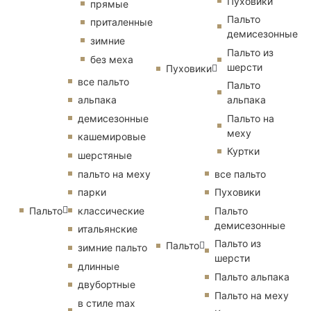
Пуховики
прямые
Пальто
приталенные
демисезонные
зимние
Пальто из
без меха
шерсти
Пуховики
все пальто
Пальто
альпака
альпака
демисезонные
Пальто на
меху
кашемировые
Куртки
шерстяные
пальто на меху
все пальто
парки
Пуховики
Пальто
классические
Пальто
демисезонные
итальянские
Пальто из
Пальто
зимние пальто
шерсти
длинные
Пальто альпака
двубортные
Пальто на меху
в стиле max