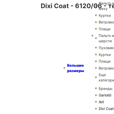
Пальто 
Dixi Coat - 6120/06 - 
меху
Куртки
Ветровк
Плащи
Пальто и
шерсти
Пуховик
Куртки
Плащи
Большие
Ветровк
размеры
Еще
категор
Бренды
Garioldi
AVI
Dixi Coat