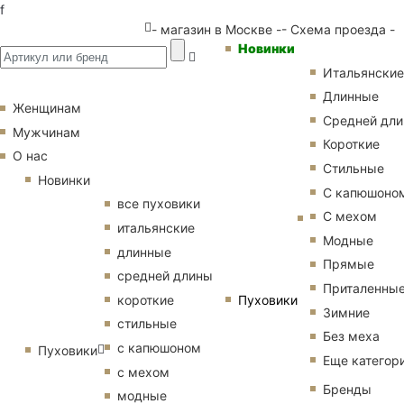
f
- магазин в Москве -
- Схема проезда -
Новинки
Итальянские
Длинные
Женщинам
Средней дл
Мужчинам
Короткие
О нас
Стильные
Новинки
С капюшоно
все пуховики
С мехом
итальянские
Модные
длинные
Прямые
средней длины
Приталенны
Пуховики
короткие
Зимние
стильные
Без меха
с капюшоном
Пуховики
Еще категор
с мехом
Бренды
модные