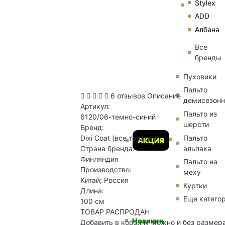
Stylex
ADD
Албана
Все
бренды
Пуховики
Пальто
6 отзывов
Описание
демисезон
Артикул:
Пальто из
6120/06-темно-синий
шерсти
Бренд:
Пальто
Dixi Coat
(все товары)
АКЦИЯ
альпака
Страна бренда:
Финляндия
Пальто на
Производство:
меху
Китай; Россия
Куртки
Длина:
Еще катего
100 см
ТОВАР РАСПРОДАН
Новинки
Добавить в корзину можно и без размер