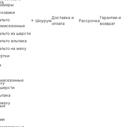
ra
азмеры
уховики
Доставка и
Гарантии и
альто
Шоурум
Рассрочка
оплата
возврат
емисезонные
альто из шерсти
альто альпака
альто на меху
уртки
и
емисезонные
еху
 шерсти
ьпака
 меху
ные
рии
емисезонные