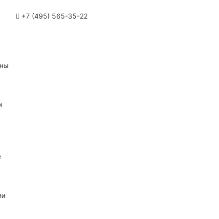
+7 (495) 565-35-22
ины
м
е
ии