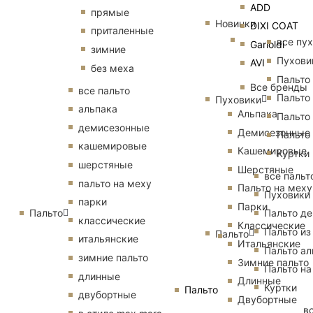
ADD
прямые
Новинки
DIXI COAT
приталенные
все пу
Garioldi
зимние
Пухови
AVI
без меха
Пальто
Все бренды
все пальто
Пальто
Пуховики
альпака
Альпака
Пальто
демисезонные
Демисезонные
Пальто
кашемировые
Кашемировые
Куртки
шерстяные
Шерстяные
все пальт
пальто на меху
Пальто на меху
Пуховики
парки
Парки
Пальто
Пальто д
классические
Классические
Пальто из
Пальто
итальянские
Итальянские
Пальто ал
зимние пальто
Зимние пальто
Пальто на
длинные
Длинные
Куртки
Пальто
двубортные
Двубортные
в