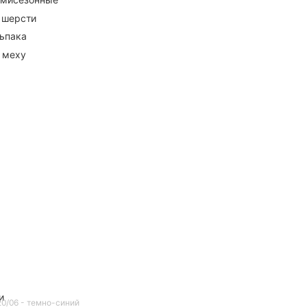
 шерсти
ьпака
 меху
и
120/06 - темно-синий