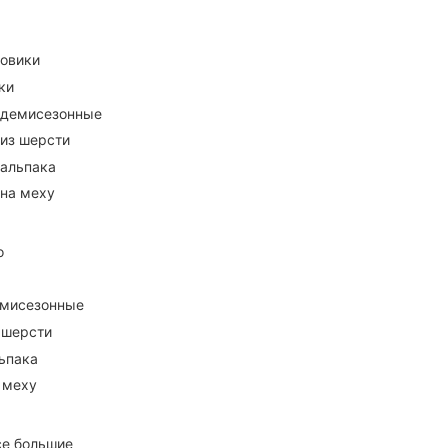
ховики
ки
 демисезонные
 из шерсти
 альпака
 на меху
о
емисезонные
 шерсти
ьпака
 меху
се большие