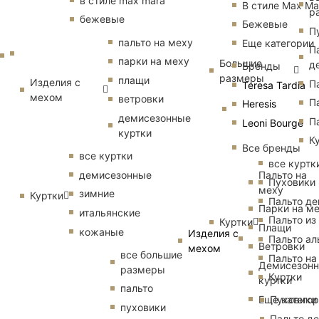
в стиле max mara
В стиле Max Ma
р
бежевые
Бежевые
П
пальто на меху
Еще категории
П
парки на меху
Большие
д
Бренды
размеры
плащи
Изделия с
П
Teresa Tardia
мехом
ветровки
П
Heresis
демисезонные
П
Leoni Bourge
куртки
К
Все бренды
все куртки
все куртк
Пальто на
демисезонные
Пуховики
меху
зимние
Куртки
Пальто д
Парки на м
итальянские
Пальто из
Куртки
Плащи
кожаные
Изделия с
Пальто ал
Ветровки
мехом
все большие
Пальто на
Демисезон
размеры
Куртки
куртки
пальто
Еще катего
Пуховики
пуховики
Пальто д