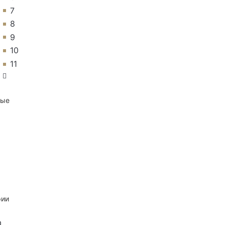
7
8
9
10
11
ные
рии
а