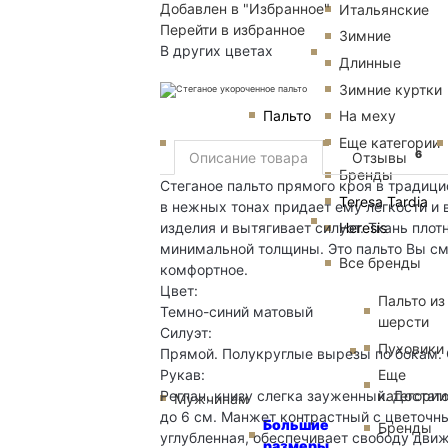
Добавлен в "Избранное"
Итальянские
Перейти в избранное
Зимние
В других цветах
Длинные
Зимние куртки
Пальто
На меху
Еще категории
6
Описание товара
Отзывы
Бренды
Стеганое пальто прямого кроя в традици
Teresa Tardia
в нежных тонах придает ему легкости и
изделия и вытягивает силуэт. Ткань плот
Heresis
минимальной толщины. Это пальто Вы см
Все бренды
комфортное.
Цвет:
Пальто из
Темно-синий матовый
шерсти
Силуэт:
Пуховики
Прямой. Полукруглые вырезы по бокам. 
Рукав:
Еще
Реглан, книзу слегка зауженный. Достат
категории
Мужчинам
до 6 см. Манжет контрастный с цветочн
Большие
Бренды
углубленная, обеспечивает свободу дви
размеры