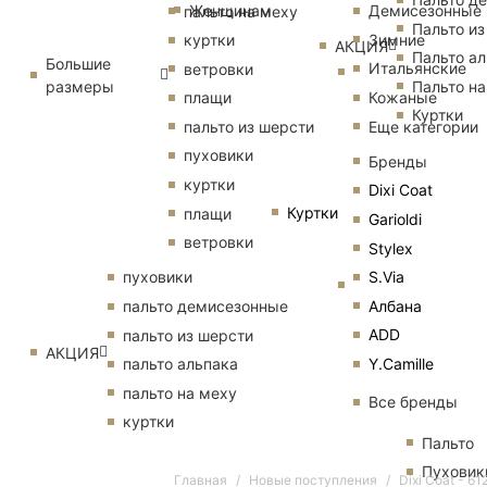
Женщинам
Демисезонные
пальто на меху
Пальто из
Зимние
куртки
АКЦИЯ
Пальто ал
Большие
Итальянские
ветровки
размеры
Пальто на
Кожаные
плащи
Куртки
Еще категории
пальто из шерсти
пуховики
Бренды
куртки
Dixi Coat
Куртки
плащи
Garioldi
ветровки
Stylex
S.Via
пуховики
Албана
пальто демисезонные
ADD
пальто из шерсти
АКЦИЯ
Y.Camille
пальто альпака
пальто на меху
Все бренды
куртки
Пальто
Пуховик
Главная
Новые поступления
Dixi Coat - 6