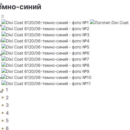
на
темно-синий
и
з
и
и
1
ии
2
3
4
5
6