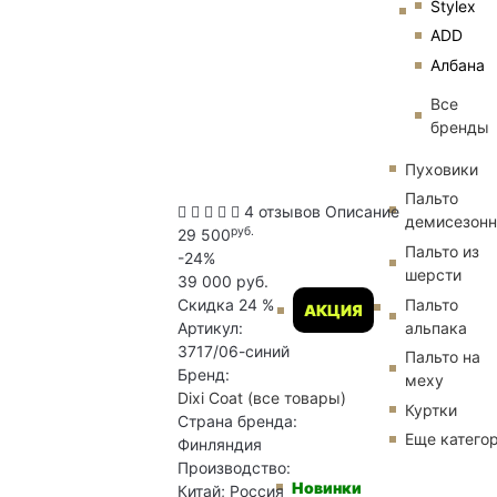
Stylex
ADD
Албана
Все
бренды
Пуховики
Пальто
4 отзывов
Описание
демисезон
руб.
29 500
Пальто из
-24%
шерсти
39 000 руб.
Пальто
Скидка
24 %
АКЦИЯ
альпака
Артикул:
3717/06-синий
Пальто на
Бренд:
меху
Dixi Coat
(все товары)
Куртки
Страна бренда:
Еще катего
Финляндия
Производство:
Новинки
Китай; Россия