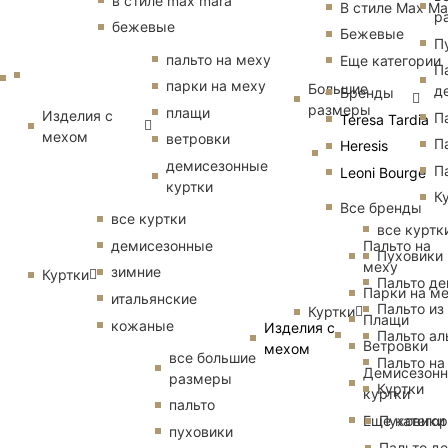
в стиле max mara
В стиле Max Ma
р
бежевые
Бежевые
П
пальто на меху
Еще категории
П
парки на меху
Большие
д
Бренды
размеры
плащи
Изделия с
П
Teresa Tardia
мехом
ветровки
П
Heresis
демисезонные
П
Leoni Bourge
куртки
К
Все бренды
все куртки
все куртк
Пальто на
демисезонные
Пуховики
меху
зимние
Куртки
Пальто д
Парки на м
итальянские
Пальто из
Куртки
Плащи
кожаные
Изделия с
Пальто ал
Ветровки
мехом
все большие
Пальто на
Демисезон
размеры
Куртки
куртки
пальто
Еще катего
Пуховики
пуховики
Пальто д