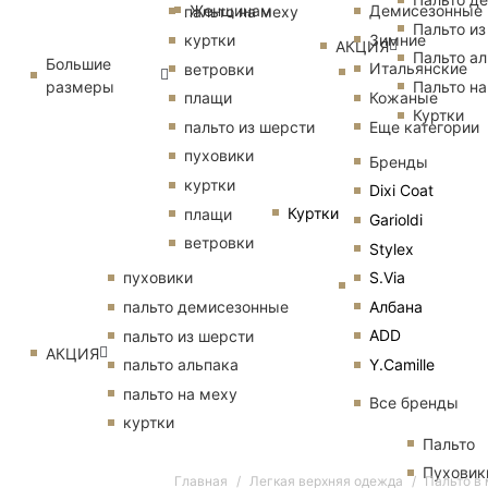
Женщинам
Демисезонные
пальто на меху
Пальто из
Зимние
куртки
АКЦИЯ
Пальто ал
Большие
Итальянские
ветровки
размеры
Пальто на
Кожаные
плащи
Куртки
Еще категории
пальто из шерсти
пуховики
Бренды
куртки
Dixi Coat
Куртки
плащи
Garioldi
ветровки
Stylex
S.Via
пуховики
Албана
пальто демисезонные
ADD
пальто из шерсти
АКЦИЯ
Y.Camille
пальто альпака
пальто на меху
Все бренды
куртки
Пальто
Пуховик
Главная
Легкая верхняя одежда
Пальто в