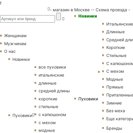
f
- магазин в Москве -
- Схема проезда -
Новинки
Итальянские
Длинные
Женщинам
Средней дл
Мужчинам
Короткие
О нас
Стильные
Новинки
С капюшоно
все пуховики
С мехом
итальянские
Модные
длинные
Прямые
средней длины
Приталенны
Пуховики
короткие
Зимние
стильные
Без меха
с капюшоном
Пуховики
Еще категор
с мехом
Бренды
модные