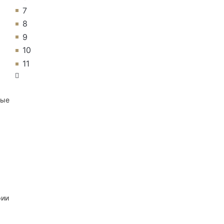
7
8
9
10
11
ные
рии