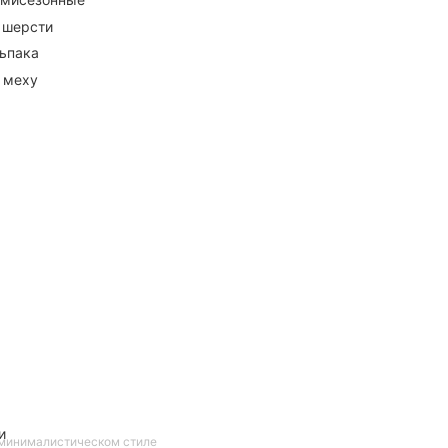
 шерсти
ьпака
 меху
и
 минималистическом стиле