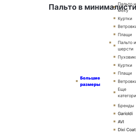
Пальто 
Пальто в минималист
меху
Куртки
Ветровк
Плащи
Пальто и
шерсти
Пуховик
Куртки
Плащи
Большие
Ветровк
размеры
Еще
категор
Бренды
Garioldi
AVI
Dixi Coat