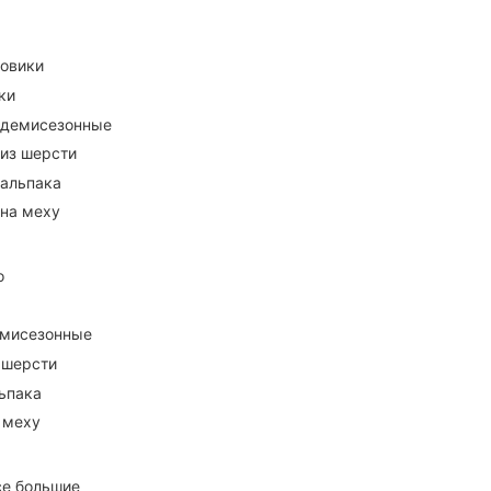
ховики
ки
 демисезонные
 из шерсти
 альпака
 на меху
о
емисезонные
 шерсти
ьпака
 меху
се большие