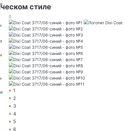
на
ическом стиле
и
з
и
и
1
ии
2
3
4
5
6