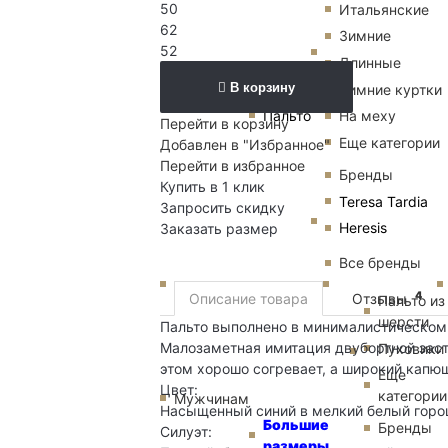
50
Итальянские
62
Зимние
52
Длинные
В корзину
Зимние куртки
Пальто
На меху
Перейти в корзину
Еще категории
Добавлен в "Избранное"
Перейти в избранное
Бренды
Купить в 1 клик
Teresa Tardia
Запросить скидку
Heresis
Заказать размер
Все бренды
4
Описание товара
Отзывы
Пальто из
шерсти
Пальто выполнено в минималистическом 
Малозаметная имитация двубортной заст
Пуховики
этом хорошо согревает, а широкий капюш
Еще
Цвет:
категории
Мужчинам
Насыщенный синий в мелкий белый горо
Большие
Бренды
Силуэт:
размеры