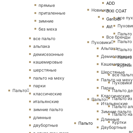
ADD
прямые
Новинки
DIXI COAT
приталенные
все пу
Garioldi
зимние
Пухови
AVI
без меха
Пальто
Все бренды
все пальто
Пальто
Пуховики
альпака
Альпака
Пальто
демисезонные
Демисезонные
Пальто
кашемировые
Кашемировые
Куртки
шерстяные
Шерстяные
все пальт
пальто на меху
Пальто на меху
Пуховики
парки
Парки
Пальто
Пальто д
классические
Классические
Пальто из
Пальто
итальянские
Итальянские
Пальто ал
зимние пальто
Зимние пальто
Пальто на
длинные
Длинные
Куртки
Пальто
двубортные
Двубортные
в