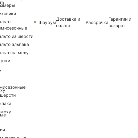
ra
азмеры
уховики
Доставка и
Гарантии и
альто
Шоурум
Рассрочка
оплата
возврат
емисезонные
альто из шерсти
альто альпака
альто на меху
уртки
и
емисезонные
еху
 шерсти
ьпака
 меху
ные
рии
емисезонные