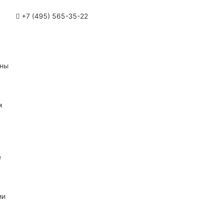
+7 (495) 565-35-22
ины
м
е
ии