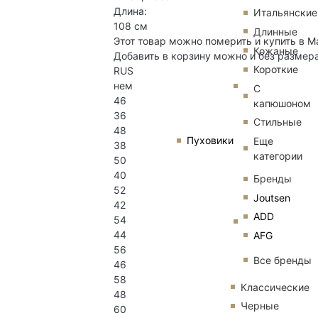
Длина:
Итальянские
108 см
Длинные
Этот товар можно померить и купить в М
Кожаные
Добавить в корзину можно и без размер
Короткие
RUS
нем
С
46
капюшоном
36
Стильные
48
Пуховики
Еще
38
категории
50
40
Бренды
52
Joutsen
42
ADD
54
44
AFG
56
Все бренды
46
58
Классические
48
Черные
60