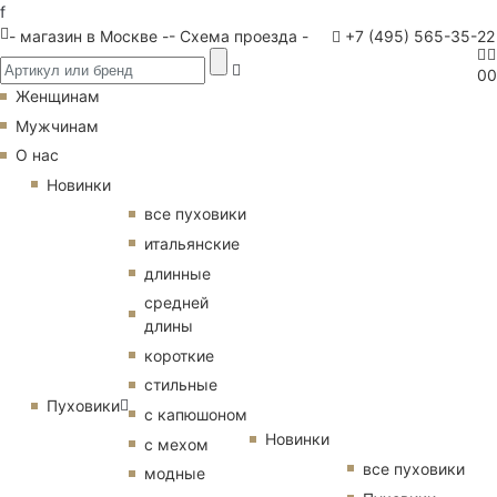
f
- магазин в Москве -
- Схема проезда -
+7 (495) 565-35-22
0
0
Женщинам
Мужчинам
О нас
Новинки
все пуховики
итальянские
длинные
средней
длины
короткие
стильные
Пуховики
с капюшоном
Новинки
с мехом
все пуховики
модные