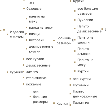
Куртки
mara
бежевые
все большие
размеры
пальто на
Пуховики
меху
Пальто
парки на меху
демисезонные
Изделия
плащи
с мехом
Пальто из
Большие
ветровки
шерсти
размеры
демисезонные
Пальто
куртки
альпака
все куртки
Пальто на
меху
демисезонные
Куртки
зимние
Куртки
итальянские
все куртки
кожаные
Пуховики
Пальто
все
демисезонные
большие
размеры
Пальто из
Куртки