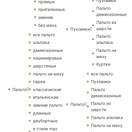
Пуховики
прямые
Пальто
приталенные
демисезонные
зимние
Пальто из
без меха
шерсти
Пуховики
все пальто
Пальто
альпака
альпака
демисезонные
Пальто на
меху
кашемировые
Куртки
шерстяные
пальто на меху
все пальто
парки
Пуховики
Пальто
классические
Пальто
демисезонные
итальянские
Пальто из
Пальто
зимние пальто
шерсти
длинные
Пальто альпака
двубортные
Пальто на меху
в стиле max