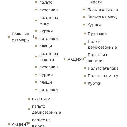
шерсти
пальто
Пальто альпака
пуховики
Пальто на меху
пальто на
меху
Куртки
куртки
Пуховики
Большие
ветровки
размеры
Пальто
плащи
демисезонные
пальто из
Пальто из
АКЦИЯ
шерсти
шерсти
пуховики
Пальто альпака
куртки
Пальто на меху
плащи
Куртки
ветровки
пуховики
пальто
демисезонные
пальто из
АКЦИЯ
шерсти