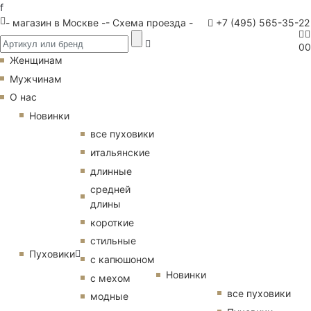
f
- магазин в Москве -
- Схема проезда -
+7 (495) 565-35-22
0
0
Женщинам
Мужчинам
О нас
Новинки
все пуховики
итальянские
длинные
средней
длины
короткие
стильные
Пуховики
с капюшоном
Новинки
с мехом
все пуховики
модные