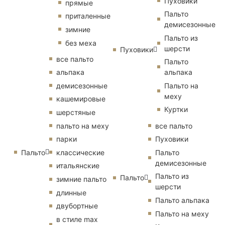
Пуховики
прямые
Пальто
приталенные
демисезонные
зимние
Пальто из
без меха
шерсти
Пуховики
все пальто
Пальто
альпака
альпака
демисезонные
Пальто на
меху
кашемировые
Куртки
шерстяные
пальто на меху
все пальто
парки
Пуховики
Пальто
классические
Пальто
демисезонные
итальянские
Пальто из
Пальто
зимние пальто
шерсти
длинные
Пальто альпака
двубортные
Пальто на меху
в стиле max