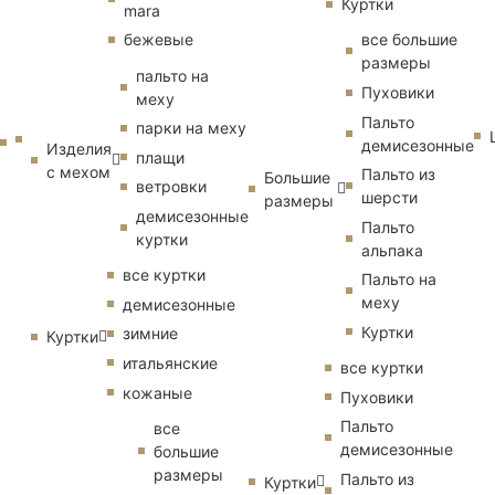
Куртки
mara
бежевые
все большие
размеры
пальто на
Пуховики
меху
Пальто
парки на меху
демисезонные
Изделия
плащи
с мехом
Пальто из
Большие
ветровки
шерсти
размеры
демисезонные
Пальто
куртки
альпака
все куртки
Пальто на
меху
демисезонные
Куртки
зимние
Куртки
итальянские
все куртки
кожаные
Пуховики
Пальто
все
демисезонные
большие
размеры
Пальто из
Куртки