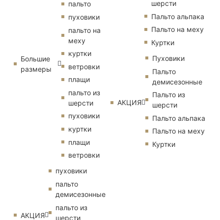
шерсти
пальто
Пальто альпака
пуховики
Пальто на меху
пальто на
меху
Куртки
куртки
Пуховики
Большие
ветровки
размеры
Пальто
плащи
демисезонные
пальто из
Пальто из
АКЦИЯ
шерсти
шерсти
пуховики
Пальто альпака
куртки
Пальто на меху
плащи
Куртки
ветровки
пуховики
пальто
демисезонные
пальто из
АКЦИЯ
шерсти