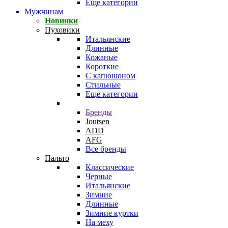
Еще категории
Мужчинам
Новинки
Пуховики
Итальянские
Длинные
Кожаные
Короткие
С капюшоном
Стильные
Еще категории
Бренды
Joutsen
ADD
AFG
Все бренды
Пальто
Классические
Черные
Итальянские
Зимние
Длинные
Зимние куртки
На меху