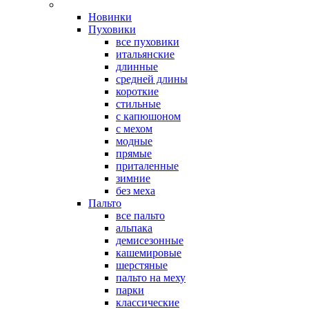
Новинки
Пуховики
все пуховики
итальянские
длинные
средней длины
короткие
стильные
с капюшоном
с мехом
модные
прямые
приталенные
зимние
без меха
Пальто
все пальто
альпака
демисезонные
кашемировые
шерстяные
пальто на меху
парки
классические