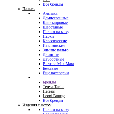
Все бренды
Пальто
Альпака
Демисезонные
Кашемировые
Шерстяные
Пальто на меху
Парки
Классические
Итальянские
Зимние пальто
Длинные
Двубортные
В стиле Max Mara
Бежевые
Еще категории
Бренды
Teresa Tardia
Heresis
Leoni Bourge
Все бренды
Изделия с мехом
Пальто на меху