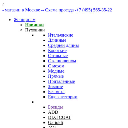
f
- магазин в Москве -
- Схема проезда -
+7 (495) 565-35-22
Женщинам
Новинки
Пуховики
Итальянские
Длинные
Средней длины
Короткие
Стильные
С капюшоном
С мехом
Модные
Прямые
Приталенные
Зимние
Без меха
Еще категории
Бренды
ADD
DIXI COAT
Garioldi
AVI