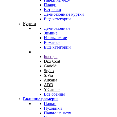
Парки на меху
Плащи
Ветровки
Демисезонные куртки
Еще категории
Куртки
Демисезонные
Зимние
Итальянские
Кожаные
Еще категории
Бренды
Dixi Coat
Garioldi
Stylex
S.Via
Албана
ADD
Y.Camille
Все бренды
Большие размеры
Пальто
Пуховики
Пальто на меху