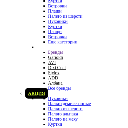
Куртки
Ветровки
Плащи
Пальто из шерсти
Пуховики
Куртки
Плащи
Ветровки
Еще категории
Бренды
Garioldi
AVI
Dixi Coat
Stylex
ADD
Албана
Все бренды
АКЦИЯ
Пуховики
Пальто демисезонные
Пальто из шерсти
Пальто альпака
Пальто на меху
Куртки