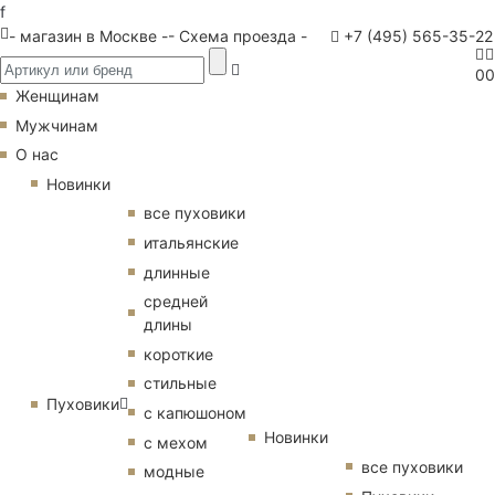
f
- магазин в Москве -
- Схема проезда -
+7 (495) 565-35-22
0
0
Женщинам
Мужчинам
О нас
Новинки
все пуховики
итальянские
длинные
средней
длины
короткие
стильные
Пуховики
с капюшоном
Новинки
с мехом
все пуховики
модные