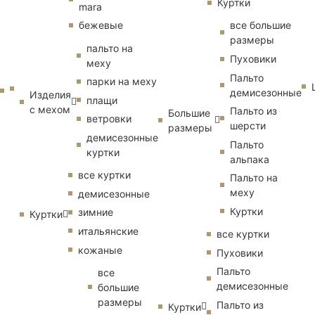
Куртки
mara
бежевые
все большие
размеры
пальто на
Пуховики
меху
Пальто
парки на меху
демисезонные
Изделия
плащи
с мехом
Пальто из
Большие
ветровки
шерсти
размеры
демисезонные
Пальто
куртки
альпака
все куртки
Пальто на
меху
демисезонные
Куртки
зимние
Куртки
итальянские
все куртки
кожаные
Пуховики
Пальто
все
демисезонные
большие
размеры
Пальто из
Куртки