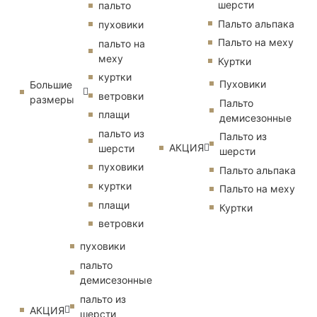
шерсти
пальто
Пальто альпака
пуховики
Пальто на меху
пальто на
меху
Куртки
куртки
Пуховики
Большие
ветровки
размеры
Пальто
плащи
демисезонные
пальто из
Пальто из
АКЦИЯ
шерсти
шерсти
пуховики
Пальто альпака
куртки
Пальто на меху
плащи
Куртки
ветровки
пуховики
пальто
демисезонные
пальто из
АКЦИЯ
шерсти