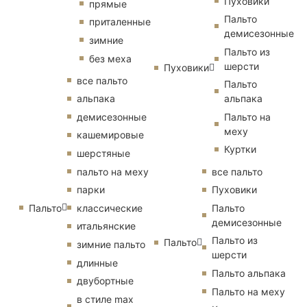
Пуховики
прямые
Пальто
приталенные
демисезонные
зимние
Пальто из
без меха
шерсти
Пуховики
все пальто
Пальто
альпака
альпака
демисезонные
Пальто на
меху
кашемировые
Куртки
шерстяные
пальто на меху
все пальто
парки
Пуховики
Пальто
классические
Пальто
демисезонные
итальянские
Пальто из
Пальто
зимние пальто
шерсти
длинные
Пальто альпака
двубортные
Пальто на меху
в стиле max