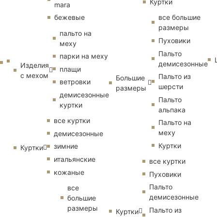
Куртки
mara
бежевые
все большие
размеры
пальто на
Пуховики
меху
Пальто
парки на меху
демисезонные
Изделия
плащи
с мехом
Пальто из
Большие
ветровки
шерсти
размеры
демисезонные
Пальто
куртки
альпака
все куртки
Пальто на
меху
демисезонные
Куртки
зимние
Куртки
итальянские
все куртки
кожаные
Пуховики
Пальто
все
демисезонные
большие
размеры
Пальто из
Куртки