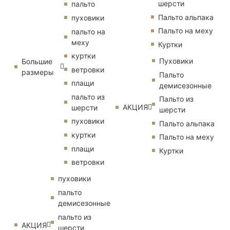
шерсти
пальто
Пальто альпака
пуховики
Пальто на меху
пальто на
меху
Куртки
куртки
Пуховики
Большие
ветровки
размеры
Пальто
плащи
демисезонные
пальто из
Пальто из
АКЦИЯ
шерсти
шерсти
пуховики
Пальто альпака
куртки
Пальто на меху
плащи
Куртки
ветровки
пуховики
пальто
демисезонные
пальто из
АКЦИЯ
шерсти