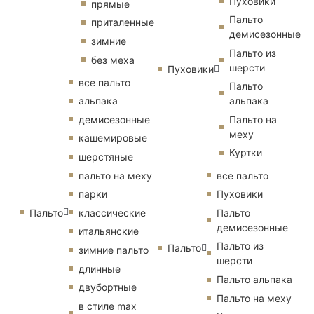
Пуховики
прямые
Пальто
приталенные
демисезонные
зимние
Пальто из
без меха
шерсти
Пуховики
все пальто
Пальто
альпака
альпака
демисезонные
Пальто на
меху
кашемировые
Куртки
шерстяные
пальто на меху
все пальто
парки
Пуховики
Пальто
классические
Пальто
демисезонные
итальянские
Пальто из
Пальто
зимние пальто
шерсти
длинные
Пальто альпака
двубортные
Пальто на меху
в стиле max