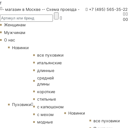
f
- магазин в Москве -
- Схема проезда -
+7 (495) 565-35-22
0
0
Женщинам
Мужчинам
О нас
Новинки
все пуховики
итальянские
длинные
средней
длины
короткие
стильные
Пуховики
с капюшоном
Новинки
с мехом
все пуховики
модные