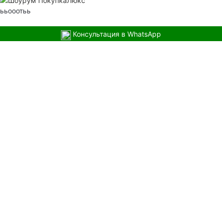
ььооотьь
Консультация в WhatsApp