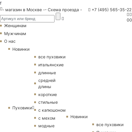
f
- магазин в Москве -
- Схема проезда -
+7 (495) 565-35-22
0
0
Женщинам
Мужчинам
О нас
Новинки
все пуховики
итальянские
длинные
средней
длины
короткие
стильные
Пуховики
с капюшоном
Новинки
с мехом
все пуховики
модные