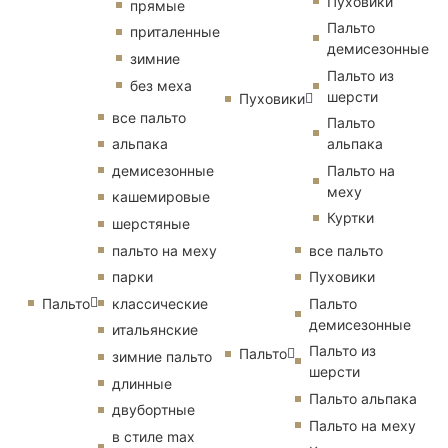
Пуховики
прямые
Пальто
приталенные
демисезонные
зимние
Пальто из
без меха
шерсти
Пуховики
все пальто
Пальто
альпака
альпака
демисезонные
Пальто на
меху
кашемировые
Куртки
шерстяные
пальто на меху
все пальто
парки
Пуховики
Пальто
классические
Пальто
демисезонные
итальянские
Пальто из
Пальто
зимние пальто
шерсти
длинные
Пальто альпака
двубортные
Пальто на меху
в стиле max