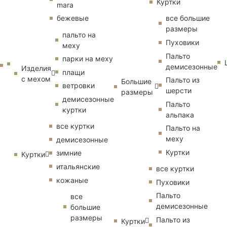
Куртки
mara
бежевые
все большие
размеры
пальто на
Пуховики
меху
Пальто
парки на меху
демисезонные
Изделия
плащи
с мехом
Пальто из
Большие
ветровки
шерсти
размеры
демисезонные
Пальто
куртки
альпака
все куртки
Пальто на
меху
демисезонные
Куртки
зимние
Куртки
итальянские
все куртки
кожаные
Пуховики
Пальто
все
демисезонные
большие
размеры
Пальто из
Куртки