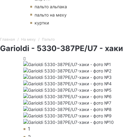
пальто альпака
пальто на меху
куртки
Главная
На меху
Пальто
Garioldi - 5330-387PE/U7 - хаки
1
2