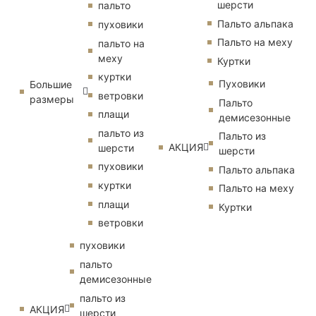
шерсти
пальто
Пальто альпака
пуховики
Пальто на меху
пальто на
меху
Куртки
куртки
Пуховики
Большие
ветровки
размеры
Пальто
плащи
демисезонные
пальто из
Пальто из
АКЦИЯ
шерсти
шерсти
пуховики
Пальто альпака
куртки
Пальто на меху
плащи
Куртки
ветровки
пуховики
пальто
демисезонные
пальто из
АКЦИЯ
шерсти