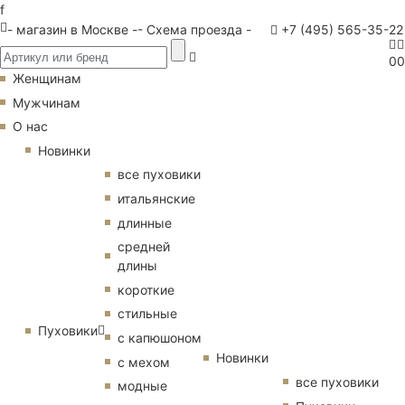
f
- магазин в Москве -
- Схема проезда -
+7 (495) 565-35-22
0
0
Женщинам
Мужчинам
О нас
Новинки
все пуховики
итальянские
длинные
средней
длины
короткие
стильные
Пуховики
с капюшоном
Новинки
с мехом
все пуховики
модные