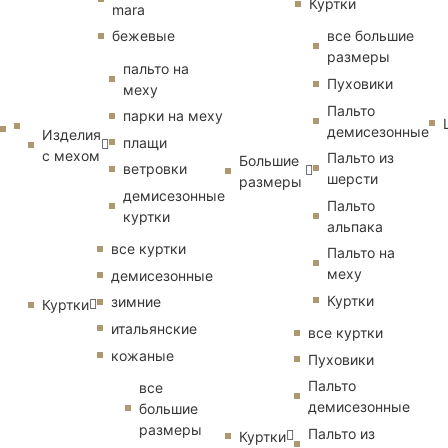
Куртки
mara
бежевые
все большие
размеры
пальто на
Пуховики
меху
Пальто
парки на меху
демисезонные
Изделия
плащи
с мехом
Пальто из
Большие
ветровки
шерсти
размеры
демисезонные
Пальто
куртки
альпака
все куртки
Пальто на
меху
демисезонные
Куртки
зимние
Куртки
итальянские
все куртки
кожаные
Пуховики
Пальто
все
демисезонные
большие
размеры
Пальто из
Куртки