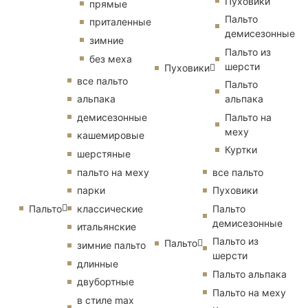
Пуховики
прямые
Пальто
приталенные
демисезонные
зимние
Пальто из
без меха
шерсти
Пуховики
все пальто
Пальто
альпака
альпака
демисезонные
Пальто на
меху
кашемировые
Куртки
шерстяные
пальто на меху
все пальто
парки
Пуховики
Пальто
классические
Пальто
демисезонные
итальянские
Пальто из
Пальто
зимние пальто
шерсти
длинные
Пальто альпака
двубортные
Пальто на меху
в стиле max