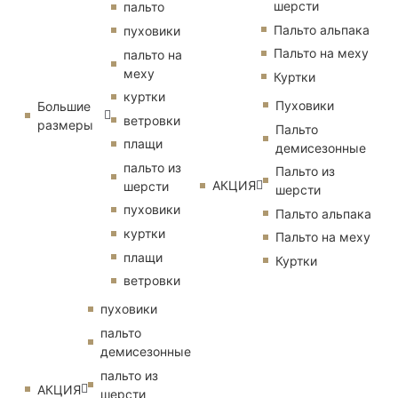
шерсти
пальто
Пальто альпака
пуховики
Пальто на меху
пальто на
меху
Куртки
куртки
Пуховики
Большие
ветровки
размеры
Пальто
плащи
демисезонные
пальто из
Пальто из
АКЦИЯ
шерсти
шерсти
пуховики
Пальто альпака
куртки
Пальто на меху
плащи
Куртки
ветровки
пуховики
пальто
демисезонные
пальто из
АКЦИЯ
шерсти