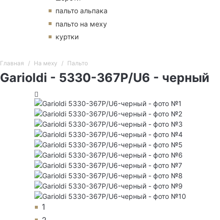
пальто альпака
пальто на меху
куртки
Главная
На меху
Пальто
Garioldi - 5330-367P/U6 - черный
1
2