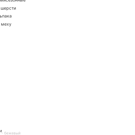
 шерсти
ьпака
 меху
и
7 - бежевый