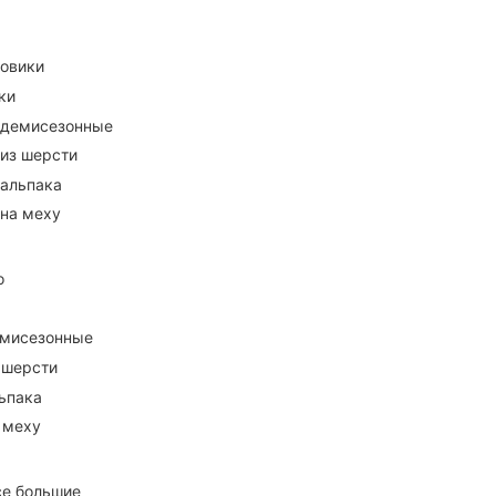
ховики
ки
 демисезонные
 из шерсти
 альпака
 на меху
о
емисезонные
 шерсти
ьпака
 меху
се большие