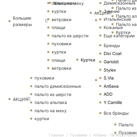
Женщинам
Демисезонные
пальто на меху
Пальто из
Зимние
куртки
АКЦИЯ
Пальто ал
Большие
Итальянские
ветровки
размеры
Пальто на
Кожаные
плащи
Куртки
Еще категории
пальто из шерсти
пуховики
Бренды
куртки
Dixi Coat
Куртки
плащи
Garioldi
ветровки
Stylex
S.Via
пуховики
Албана
пальто демисезонные
ADD
пальто из шерсти
АКЦИЯ
Y.Camille
пальто альпака
пальто на меху
Все бренды
куртки
Пальто
Пуховик
Главная
Пуховики
Албана - 181W22016/A2