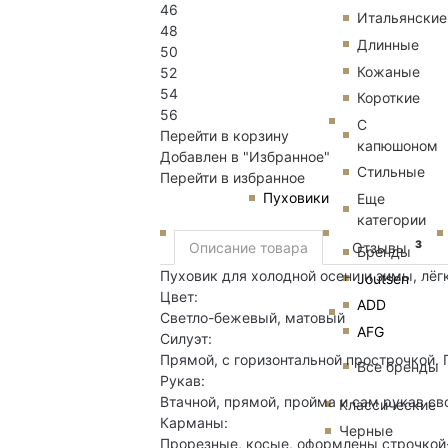
46
Итальянские
48
Длинные
50
Кожаные
52
54
Короткие
56
С
Перейти в корзину
капюшоном
Добавлен в "Избранное"
Стильные
Перейти в избранное
Пуховики
Еще
категории
3
Описание товара
Отзывы
Бренды
Пуховик для холодной осени и зимы, лё
Joutsen
Цвет:
ADD
Светло-бежевый, матовый
AFG
Силуэт:
Прямой, с горизонтальной прострочкой.
Все бренды
Рукав:
Втачной, прямой, пройма и сам рукав с
Классические
Карманы:
Черные
Прорезные, косые, оформлены строчкой