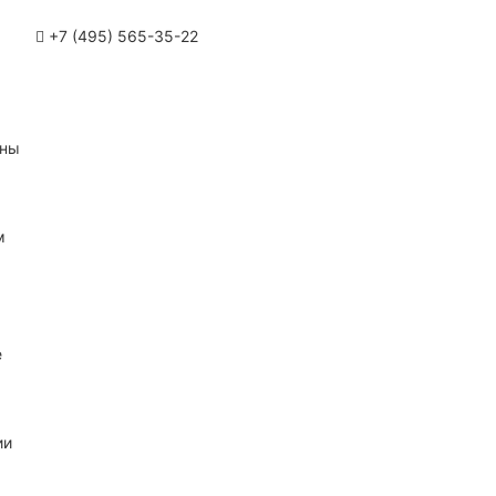
+7 (495) 565-35-22
ины
м
е
ии