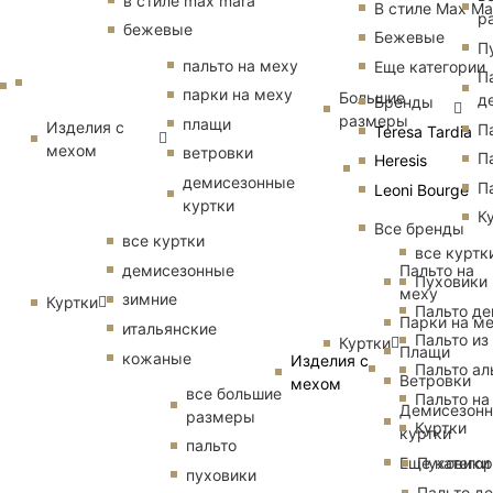
в стиле max mara
В стиле Max Ma
р
бежевые
Бежевые
П
пальто на меху
Еще категории
П
парки на меху
Большие
д
Бренды
размеры
плащи
Изделия с
П
Teresa Tardia
мехом
ветровки
П
Heresis
демисезонные
П
Leoni Bourge
куртки
К
Все бренды
все куртки
все куртк
Пальто на
демисезонные
Пуховики
меху
зимние
Куртки
Пальто д
Парки на м
итальянские
Пальто из
Куртки
Плащи
кожаные
Изделия с
Пальто ал
Ветровки
мехом
все большие
Пальто на
Демисезон
размеры
Куртки
куртки
пальто
Еще катего
Пуховики
пуховики
Пальто д