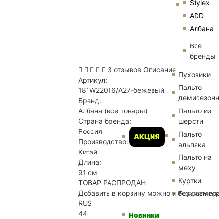
Stylex
ADD
Албана
Все
бренды
3 отзывов
Описание
Пуховики
Артикул:
Пальто
181W22016/A27-бежевый
демисезон
Бренд:
Пальто из
Албана
(все товары)
шерсти
Страна бренда:
Россия
Пальто
АКЦИЯ
Производство:
альпака
Китай
Пальто на
Длина:
меху
91 см
Куртки
ТОВАР РАСПРОДАН
Добавить в корзину можно и без размер
Еще катего
RUS
44
Новинки