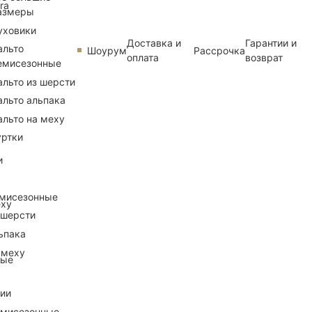
ra
азмеры
уховики
Доставка и
Гарантии и
альто
Шоурум
Рассрочка
оплата
возврат
емисезонные
альто из шерсти
альто альпака
альто на меху
уртки
и
емисезонные
еху
 шерсти
ьпака
 меху
ные
рии
емисезонные