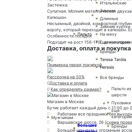
Итальянские
Застежка:
Зимние
Супатная. Молния металлическая двухза
Капюшон:
Длинные
Несъемный, двойной, комфортной глубин
Зимние куртки
вороту, который переходит в капюшон. Ес
Пальто
На меху
Особенности посадки
Еще категории
Подходит на рост 156-170 , длина издел
Доставка, оплата и покупка
Бренды
Teresa Tardia
Примерка перед покупкой
Heresis
Рассрочка на 50%
Все бренды
Доставка и оплата
Пальто из
Как определить размер?
шерсти
Магазин в Москве
Пуховики
Бутик работает каждый день с 11:00 до 
Еще
Работаем все праздники без выход
категории
Мужчинам
Варшавское шоссе, 26
(
схема прое
Большие
Бренды
Большой шоу-рум с огромным ассорт
размеры