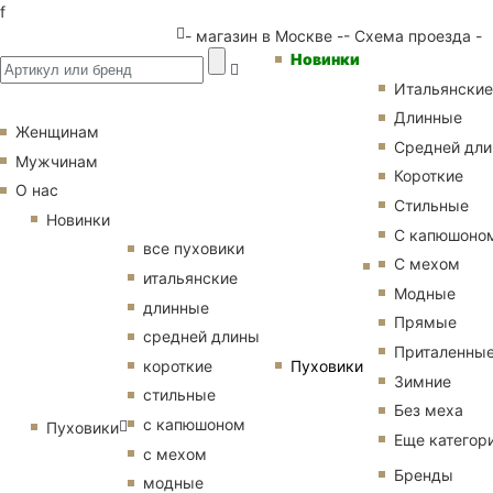
f
- магазин в Москве -
- Схема проезда -
Новинки
Итальянские
Длинные
Женщинам
Средней дл
Мужчинам
Короткие
О нас
Стильные
Новинки
С капюшоно
все пуховики
С мехом
итальянские
Модные
длинные
Прямые
средней длины
Приталенны
Пуховики
короткие
Зимние
стильные
Без меха
с капюшоном
Пуховики
Еще категор
с мехом
Бренды
модные