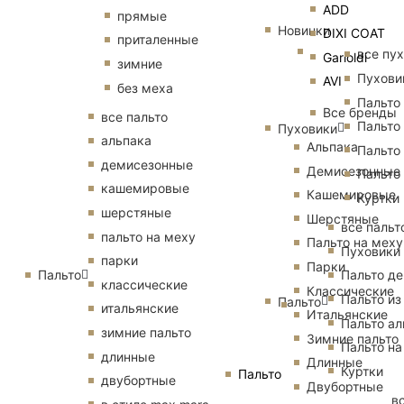
ADD
прямые
Новинки
DIXI COAT
приталенные
все пу
Garioldi
зимние
Пухови
AVI
без меха
Пальто
Все бренды
все пальто
Пальто
Пуховики
альпака
Альпака
Пальто
демисезонные
Демисезонные
Пальто
кашемировые
Кашемировые
Куртки
шерстяные
Шерстяные
все пальт
пальто на меху
Пальто на меху
Пуховики
парки
Парки
Пальто
Пальто д
классические
Классические
Пальто из
Пальто
итальянские
Итальянские
Пальто ал
зимние пальто
Зимние пальто
Пальто на
длинные
Длинные
Куртки
Пальто
двубортные
Двубортные
в