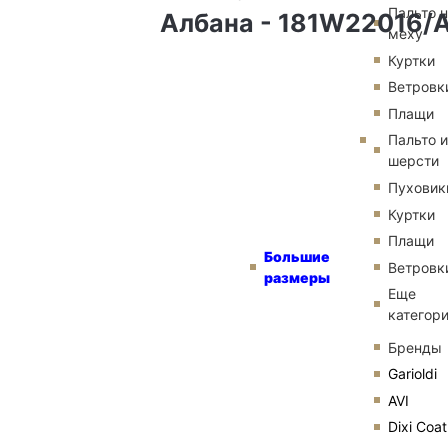
Пальто 
Албана - 181W22016/
меху
Куртки
Ветровк
Плащи
Пальто и
шерсти
Пуховик
Куртки
Плащи
Большие
Ветровк
размеры
Еще
категор
Бренды
Garioldi
AVI
Dixi Coat