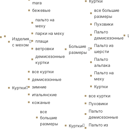
Куртки
mara
бежевые
все большие
размеры
пальто на
Пуховики
меху
Пальто
парки на меху
демисезонные
Изделия
плащи
с мехом
Пальто из
Большие
ветровки
шерсти
размеры
демисезонные
Пальто
куртки
альпака
все куртки
Пальто на
меху
демисезонные
Куртки
зимние
Куртки
итальянские
все куртки
кожаные
Пуховики
Пальто
все
демисезонные
большие
размеры
Пальто из
Куртки