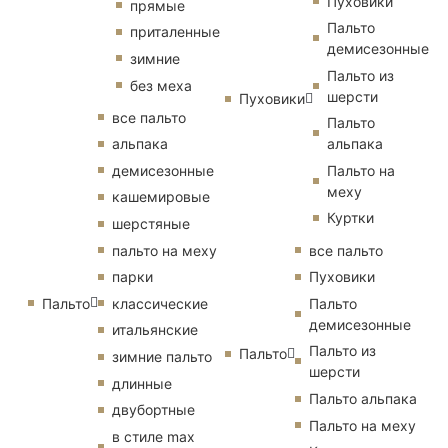
Пуховики
прямые
Пальто
приталенные
демисезонные
зимние
Пальто из
без меха
шерсти
Пуховики
все пальто
Пальто
альпака
альпака
демисезонные
Пальто на
меху
кашемировые
Куртки
шерстяные
пальто на меху
все пальто
парки
Пуховики
Пальто
классические
Пальто
демисезонные
итальянские
Пальто из
Пальто
зимние пальто
шерсти
длинные
Пальто альпака
двубортные
Пальто на меху
в стиле max