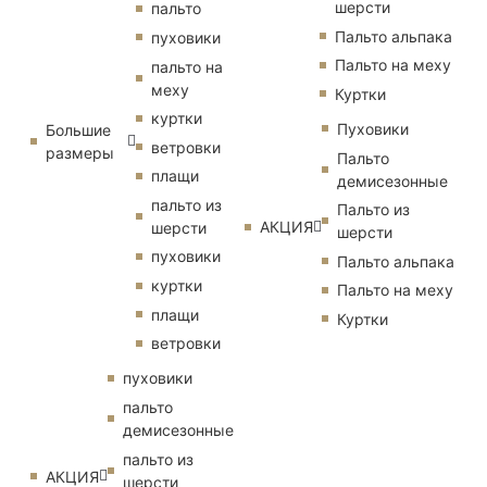
шерсти
пальто
Пальто альпака
пуховики
Пальто на меху
пальто на
меху
Куртки
куртки
Пуховики
Большие
ветровки
размеры
Пальто
плащи
демисезонные
пальто из
Пальто из
АКЦИЯ
шерсти
шерсти
пуховики
Пальто альпака
куртки
Пальто на меху
плащи
Куртки
ветровки
пуховики
пальто
демисезонные
пальто из
АКЦИЯ
шерсти