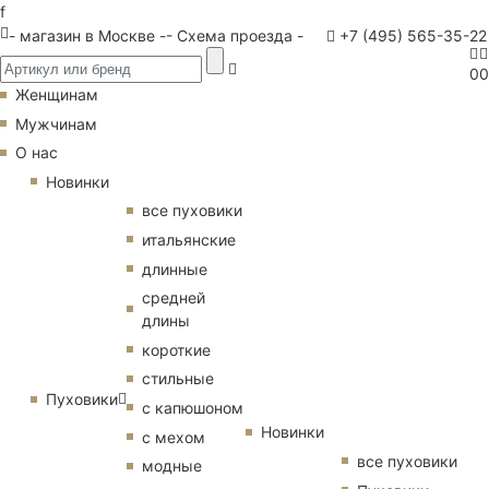
f
- магазин в Москве -
- Схема проезда -
+7 (495) 565-35-22
0
0
Женщинам
Мужчинам
О нас
Новинки
все пуховики
итальянские
длинные
средней
длины
короткие
стильные
Пуховики
с капюшоном
Новинки
с мехом
все пуховики
модные