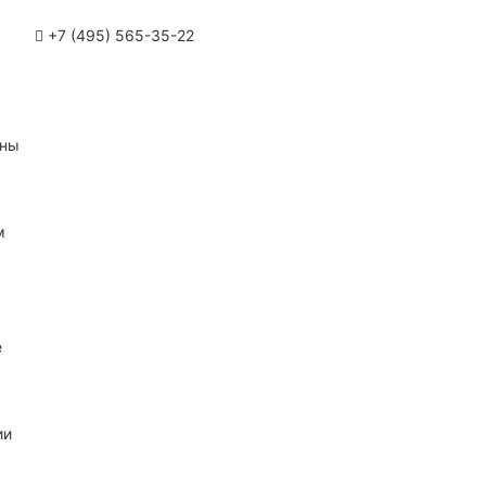
+7 (495) 565-35-22
ины
м
е
ии