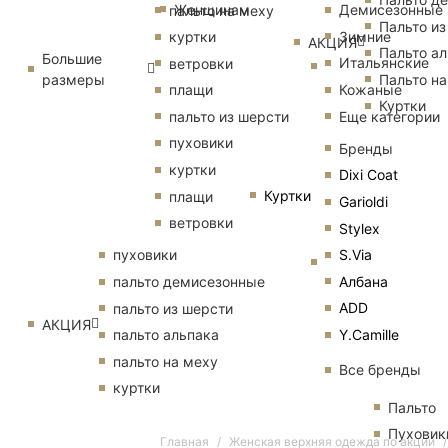
Женщинам
Демисезонные
пальто на меху
Пальто из
Зимние
куртки
АКЦИЯ
Пальто ал
Большие
Итальянские
ветровки
размеры
Пальто на
Кожаные
плащи
Куртки
Еще категории
пальто из шерсти
пуховики
Бренды
куртки
Dixi Coat
Куртки
плащи
Garioldi
ветровки
Stylex
S.Via
пуховики
Албана
пальто демисезонные
ADD
пальто из шерсти
АКЦИЯ
Y.Camille
пальто альпака
пальто на меху
Все бренды
куртки
Пальто
Пуховик
Главная
Женская верхняя одежда по акции