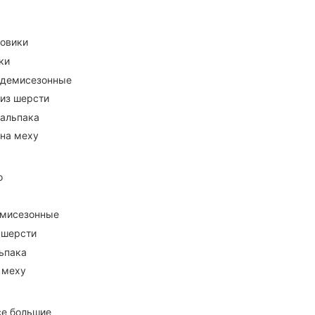
ховики
ки
 демисезонные
 из шерсти
 альпака
 на меху
о
емисезонные
 шерсти
ьпака
 меху
се большие