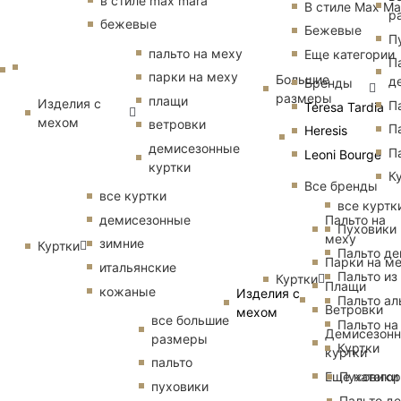
в стиле max mara
В стиле Max Ma
р
бежевые
Бежевые
П
пальто на меху
Еще категории
П
парки на меху
Большие
д
Бренды
размеры
плащи
Изделия с
П
Teresa Tardia
мехом
ветровки
П
Heresis
демисезонные
П
Leoni Bourge
куртки
К
Все бренды
все куртки
все куртк
Пальто на
демисезонные
Пуховики
меху
зимние
Куртки
Пальто д
Парки на м
итальянские
Пальто из
Куртки
Плащи
кожаные
Изделия с
Пальто ал
Ветровки
мехом
все большие
Пальто на
Демисезон
размеры
Куртки
куртки
пальто
Еще катего
Пуховики
пуховики
Пальто д