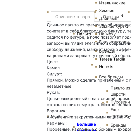
Итальянские
Зимние
6
Описание товара
Отзывы
Длинные
Длинное пальто из премиальной итальянс
Зимние куртки
сочетает в себе благородную фактуру, т
Пальто
На меху
садится по фигуре, а пояс позволяет по
Еще категории
запахом выглядит элегантно и современ
свободу движений, манжет можно эффект
Бренды
лацканами завершает утонченный образ.
Teresa Tardia
Цвет:
Heresis
Кэмел
Силуэт:
Все бренды
Прямой. Можно сделать приталенным с 
незаметные
Пальто из
Рукав:
шерсти
Цельновыкроенный с ластовицей, прямой
Пуховики
стежка по нижнему краю. Можно сделат
Еще
Воротник:
категории
Мужчинам
Английский с закругленными лацканами,
Карманы:
Большие
Бренды
Прорезные, наклонные с боковым входом
размеры