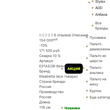
Stylex
ADD
Албана
Все
бренды
6 отзывов
Описание
Пуховики
руб.
154 000
Пальто
-10%
демисезон
171 500 руб.
Пальто из
Скидка
10 %
шерсти
Артикул:
E31A3/28-бежевый
Пальто
АКЦИЯ
Бренд:
альпака
Elisabetta
(все товары)
Пальто на
Страна бренда:
меху
Россия
Куртки
Производство:
Россия
Еще катего
Длина:
116 см
Новинки