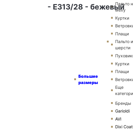
Пальто 
- E313/28 - бежевый
меху
Куртки
Ветровк
Плащи
Пальто и
шерсти
Пуховик
Куртки
Плащи
Большие
Ветровк
размеры
Еще
категор
Бренды
Garioldi
AVI
Dixi Coat