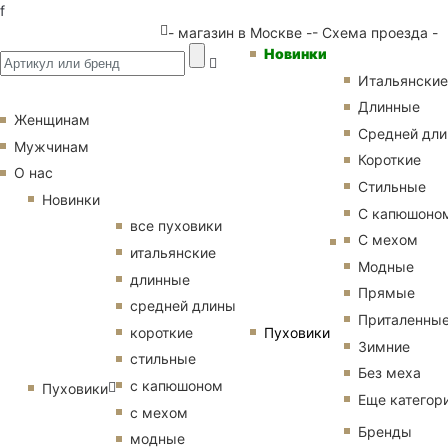
f
- магазин в Москве -
- Схема проезда -
Новинки
Итальянские
Длинные
Женщинам
Средней дл
Мужчинам
Короткие
О нас
Стильные
Новинки
С капюшоно
все пуховики
С мехом
итальянские
Модные
длинные
Прямые
средней длины
Приталенны
Пуховики
короткие
Зимние
стильные
Без меха
с капюшоном
Пуховики
Еще категор
с мехом
Бренды
модные