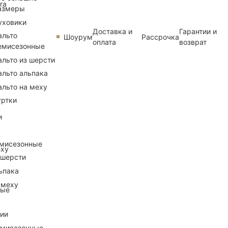
ra
азмеры
уховики
Доставка и
Гарантии и
альто
Шоурум
Рассрочка
оплата
возврат
емисезонные
альто из шерсти
альто альпака
альто на меху
уртки
и
емисезонные
еху
 шерсти
ьпака
 меху
ные
рии
емисезонные