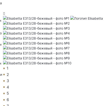
на
и
з
и
и
1
2
ии
3
4
5
6
7