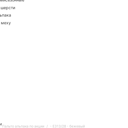
 шерсти
ьпака
 меху
и
Пальто альпака по акции
- E313/28 - бежевый