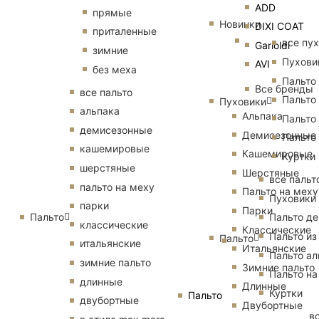
ADD
прямые
Новинки
DIXI COAT
приталенные
все пу
Garioldi
зимние
Пухови
AVI
без меха
Пальто
Все бренды
все пальто
Пальто
Пуховики
альпака
Альпака
Пальто
демисезонные
Демисезонные
Пальто
кашемировые
Кашемировые
Куртки
шерстяные
Шерстяные
все пальт
пальто на меху
Пальто на меху
Пуховики
парки
Парки
Пальто
Пальто д
классические
Классические
Пальто из
Пальто
итальянские
Итальянские
Пальто ал
зимние пальто
Зимние пальто
Пальто на
длинные
Длинные
Куртки
Пальто
двубортные
Двубортные
в