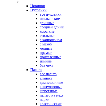
Новинки
Пуховики
все пуховики
итальянские
длинные
средней длины
короткие
стильные
с капюшоном
с мехом
модные
прямые
приталенные
зимние
без меха
Пальто
все пальто
альпака
демисезонные
кашемировые
шерстяные
пальто на меху
парки
классические