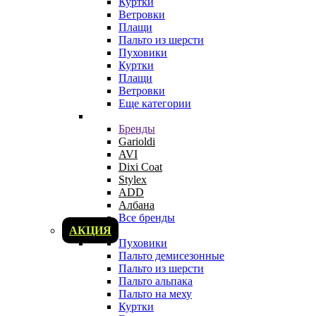
Куртки
Ветровки
Плащи
Пальто из шерсти
Пуховики
Куртки
Плащи
Ветровки
Еще категории
Бренды
Garioldi
AVI
Dixi Coat
Stylex
ADD
Албана
Все бренды
АКЦИЯ
Пуховики
Пальто демисезонные
Пальто из шерсти
Пальто альпака
Пальто на меху
Куртки