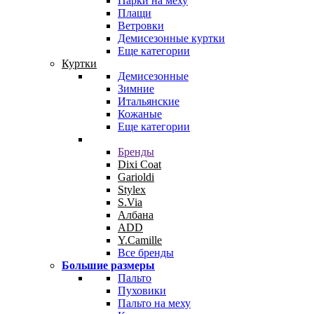
Парки на меху
Плащи
Ветровки
Демисезонные куртки
Еще категории
Куртки
Демисезонные
Зимние
Итальянские
Кожаные
Еще категории
Бренды
Dixi Coat
Garioldi
Stylex
S.Via
Албана
ADD
Y.Camille
Все бренды
Большие размеры
Пальто
Пуховики
Пальто на меху