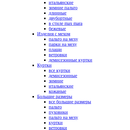
итальянские
зимние пальто
длинные
двубортные
в стиле max mara
бежевые
Изделия с мехом
пальто на меху
парки на меху
плащи
ветровки
демисезонные куртки
Куртки
все куртки
демисезонные
зимние
итальянские
кожаные
Большие размеры
все большие размеры
пальто
пуховики
пальто на меху
куртки
ветровки