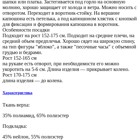
шапки или платка. Застегивается под горло на основную
молнию, хорошо защищает от холода и ветра. Можно носить с
отворотом. Переходит в воротник-стойку. На вершине
капюшона есть петелька, а под капюшоном хлястик с кнопкой
для фиксации и формирования капюшона в воротник.
Особенности посадки
Подходит на рост 152-175 см. Подходит на средние плечи, на
средний объем предплечья. Хорошо сядет на широкую спину,
на тип фигуры "яблоко", а также "песочные часы" с объемной
грудью и бедрами.
Рост 152-165 см
на рукаве есть отворот, при необходимости его можно
укоротить на 5-6 см. Длина изделия — прикрывает колено.
Рост 170-175 см
длина изделия — до колена.
Характеристика
Т
кань верха:
35% полиамид, 65% полиэстер
Подкладка:
45% нейлон, 55% полиэстер