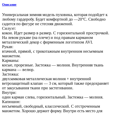
Описание
Универсальная зимняя модель пуховика, которая подойдет к
любому гардеробу. Будет комфортной до —20°C. Свободно
садится по фигуре не стесняя движений.
Силуэт:
кокон. Идет размер в размер. С горизонтальной прострочкой.
На левом рукаве (на плече) и под правым карманом
металлический декор с фирменным логотипом AVI.
Рукав:
втачной, прямой, с трикотажным внутренним несъемным
манжетом.
Карманы:
косые, прорезные. Застежка — молния. Внутренняя ткань
кармана — велюр.
Застежка:
двухзамковая металлическая молния + внутренний
ветрозащитный клапан — 3 см, который также предохраняет
от закусывания ткани при застегивании.
Внутри:
один карман слева, горизонтальный. Застежка — молния.
Капюшон:
несъемный, свободный, классический. С отстроченным
манжетом. Хорошо держит форму. Внутри есть место для