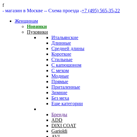
f
- магазин в Москве -
- Схема проезда -
+7 (495) 565-35-22
Женщинам
Новинки
Пуховики
Итальянские
Длинные
Средней длины
Короткие
Стильные
С капюшоном
С мехом
Модные
Прямые
Приталенные
Зимние
Без меха
Еще категории
Бренды
ADD
DIXI COAT
Garioldi
AVI