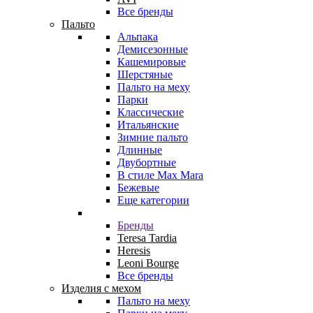
Все бренды
Пальто
Альпака
Демисезонные
Кашемировые
Шерстяные
Пальто на меху
Парки
Классические
Итальянские
Зимние пальто
Длинные
Двубортные
В стиле Max Mara
Бежевые
Еще категории
Бренды
Teresa Tardia
Heresis
Leoni Bourge
Все бренды
Изделия с мехом
Пальто на меху