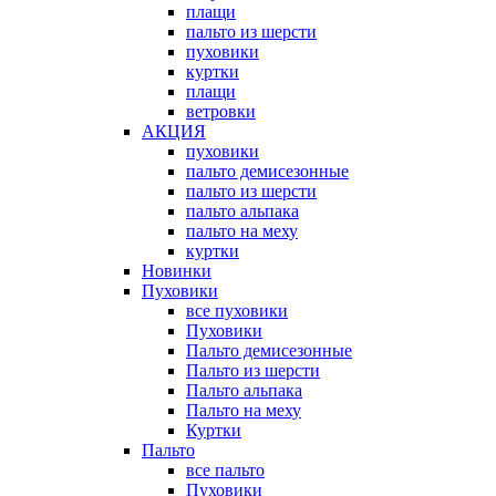
плащи
пальто из шерсти
пуховики
куртки
плащи
ветровки
АКЦИЯ
пуховики
пальто демисезонные
пальто из шерсти
пальто альпака
пальто на меху
куртки
Новинки
Пуховики
все пуховики
Пуховики
Пальто демисезонные
Пальто из шерсти
Пальто альпака
Пальто на меху
Куртки
Пальто
все пальто
Пуховики