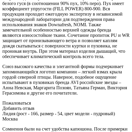
белого гуся (в соотношении 90% пух, 10% перо). Пух имеет
коэффициент упругости (FILL POWER) 800-900. Вся
продукция проходит ежегодную экспертизу в независимой
международной лаборатории для подтверждения права
использования знаков Downafresh, NOMI. Также
замечательной особенностью верхней одежды бренда
являются износостойкие ткани. Сочетание пропиток PU и WR
защищает от пронизывающего ветра и позволяет каплям
дождя скатываться с поверхности куртки и пуховика, не
проникая внутрь. При этом материал изделия дышащий, что
обеспечивает климатический контроль всего тела.
Союз высокого качества и элегантной формы подчеркивает
запоминающийся логотип компании – легкий взмах крыла
гордой северной птицы. Наверное, подобное ощущение
испытывают в пуховиках бренда AVI российские звезды –
Анна Невская, Маргарита Позоян, Татьяна Герман, Виктория
Герасимова и другие его почитатели.
Пожаловаться
Добавить отзыв
Лидия (рост - 166, размер - 54, цвет модели - пудровый)
Москва
Сомнения были на счет удобства капюшона. После примерки