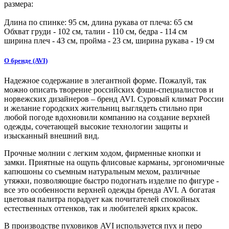
размера:
Длина по спинке:
95
см, длина рукава от плеча:
65
см
Обхват груди -
102
см, талии -
110
см, бедра -
114
см
ширина плеч -
43
см, пройма -
23
см, ширина рукава -
19
см
О бренде (AVI)
Надежное содержание в элегантной форме. Пожалуй, так
можно описать творение российских фэшн-специалистов и
норвежских дизайнеров – бренд AVI. Суровый климат России
и желание городских жительниц выглядеть стильно при
любой погоде вдохновили компанию на создание верхней
одежды, сочетающей высокие технологии защиты и
изысканный внешний вид.
Прочные молнии с легким ходом, фирменные кнопки и
замки. Приятные на ощупь флисовые карманы, эргономичные
капюшоны со съемным натуральным мехом, различные
утяжки, позволяющие быстро подогнать изделие по фигуре -
все это особенности верхней одежды бренда AVI. А богатая
цветовая палитра порадует как почитателей спокойных
естественных оттенков, так и любителей ярких красок.
В производстве пуховиков AVI используется пух и перо