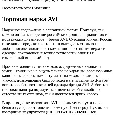
Посмотреть ответ магазина
Торговая марка AVI
Надежное содержание в элегантной форме. Пожалуй, так
можно описать творение российских фэшн-специалистов и
норвежских дизайнеров – бренд AVI. Суровый климат России
и желание городских жительниц выглядеть стильно при
любой погоде вдохновили компанию на создание верхней
одежды, сочетающей высокие технологии защиты и
изысканный внешний вид.
Прочные молнии с легким ходом, фирменные кнопки и
замки. Приятные на ощупь флисовые карманы, эргономичные
капюшоны со съемным натуральным мехом, различные
утяжки, позволяющие быстро подогнать изделие по фигуре -
все это особенности верхней одежды бренда AVI. А богатая
цветовая палитра порадует как почитателей спокойных
естественных оттенков, так и любителей ярких красок.
В производстве пуховиков AVI используется пух и перо
белого гуся (в соотношении 90% пух, 10% перо). Пух имеет
коэффициент упругости (FILL POWER) 800-900. Вся