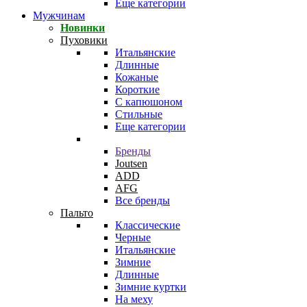
Еще категории
Мужчинам
Новинки
Пуховики
Итальянские
Длинные
Кожаные
Короткие
С капюшоном
Стильные
Еще категории
Бренды
Joutsen
ADD
AFG
Все бренды
Пальто
Классические
Черные
Итальянские
Зимние
Длинные
Зимние куртки
На меху