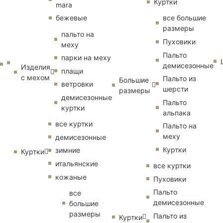
Куртки
mara
бежевые
все большие
размеры
пальто на
Пуховики
меху
Пальто
парки на меху
демисезонные
Изделия
плащи
с мехом
Пальто из
Большие
ветровки
шерсти
размеры
демисезонные
Пальто
куртки
альпака
все куртки
Пальто на
меху
демисезонные
Куртки
зимние
Куртки
итальянские
все куртки
кожаные
Пуховики
Пальто
все
демисезонные
большие
размеры
Пальто из
Куртки