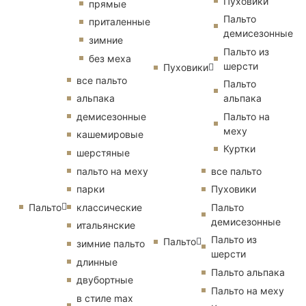
Пуховики
прямые
Пальто
приталенные
демисезонные
зимние
Пальто из
без меха
шерсти
Пуховики
все пальто
Пальто
альпака
альпака
демисезонные
Пальто на
меху
кашемировые
Куртки
шерстяные
пальто на меху
все пальто
парки
Пуховики
Пальто
классические
Пальто
демисезонные
итальянские
Пальто из
Пальто
зимние пальто
шерсти
длинные
Пальто альпака
двубортные
Пальто на меху
в стиле max