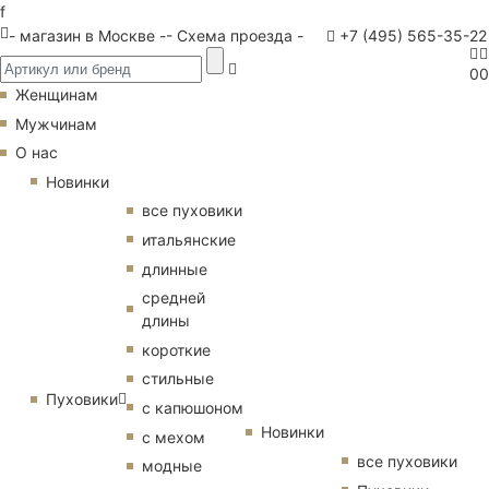
f
- магазин в Москве -
- Схема проезда -
+7 (495) 565-35-22
0
0
Женщинам
Мужчинам
О нас
Новинки
все пуховики
итальянские
длинные
средней
длины
короткие
стильные
Пуховики
с капюшоном
Новинки
с мехом
все пуховики
модные