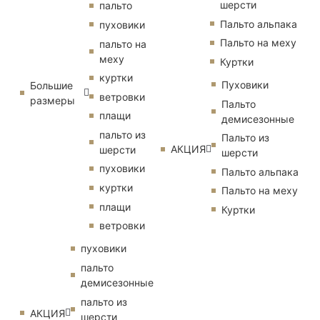
шерсти
пальто
Пальто альпака
пуховики
Пальто на меху
пальто на
меху
Куртки
куртки
Пуховики
Большие
ветровки
размеры
Пальто
плащи
демисезонные
пальто из
Пальто из
АКЦИЯ
шерсти
шерсти
пуховики
Пальто альпака
куртки
Пальто на меху
плащи
Куртки
ветровки
пуховики
пальто
демисезонные
пальто из
АКЦИЯ
шерсти