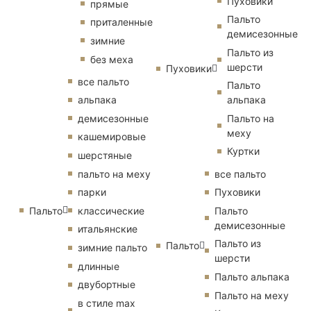
Пуховики
прямые
Пальто
приталенные
демисезонные
зимние
Пальто из
без меха
шерсти
Пуховики
все пальто
Пальто
альпака
альпака
демисезонные
Пальто на
меху
кашемировые
Куртки
шерстяные
пальто на меху
все пальто
парки
Пуховики
Пальто
классические
Пальто
демисезонные
итальянские
Пальто из
Пальто
зимние пальто
шерсти
длинные
Пальто альпака
двубортные
Пальто на меху
в стиле max