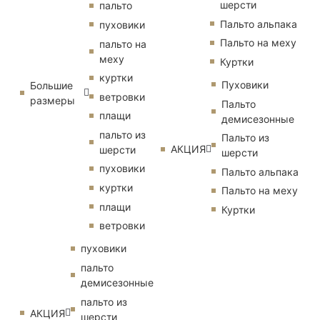
шерсти
пальто
Пальто альпака
пуховики
Пальто на меху
пальто на
меху
Куртки
куртки
Пуховики
Большие
ветровки
размеры
Пальто
плащи
демисезонные
пальто из
Пальто из
АКЦИЯ
шерсти
шерсти
пуховики
Пальто альпака
куртки
Пальто на меху
плащи
Куртки
ветровки
пуховики
пальто
демисезонные
пальто из
АКЦИЯ
шерсти