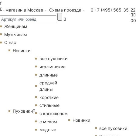
f
- магазин в Москве -
- Схема проезда -
+7 (495) 565-35-22
0
0
Женщинам
Мужчинам
О нас
Новинки
все пуховики
итальянские
длинные
средней
длины
короткие
стильные
Пуховики
с капюшоном
Новинки
с мехом
все пуховики
модные