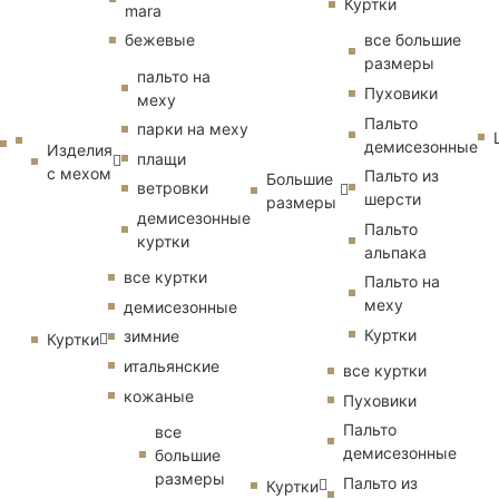
Куртки
mara
бежевые
все большие
размеры
пальто на
Пуховики
меху
Пальто
парки на меху
демисезонные
Изделия
плащи
с мехом
Пальто из
Большие
ветровки
шерсти
размеры
демисезонные
Пальто
куртки
альпака
все куртки
Пальто на
меху
демисезонные
Куртки
зимние
Куртки
итальянские
все куртки
кожаные
Пуховики
Пальто
все
демисезонные
большие
размеры
Пальто из
Куртки