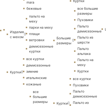
Куртки
mara
бежевые
все большие
размеры
пальто на
Пуховики
меху
Пальто
парки на меху
демисезонные
Изделия
плащи
с мехом
Пальто из
Большие
ветровки
шерсти
размеры
демисезонные
Пальто
куртки
альпака
все куртки
Пальто на
меху
демисезонные
Куртки
зимние
Куртки
итальянские
все куртки
кожаные
Пуховики
Пальто
все
демисезонные
большие
размеры
Пальто из
Куртки