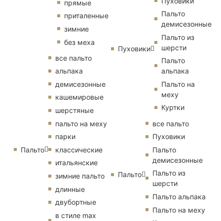
Пуховики
прямые
Пальто
приталенные
демисезонные
зимние
Пальто из
без меха
шерсти
Пуховики
все пальто
Пальто
альпака
альпака
демисезонные
Пальто на
меху
кашемировые
Куртки
шерстяные
пальто на меху
все пальто
парки
Пуховики
Пальто
классические
Пальто
демисезонные
итальянские
Пальто из
Пальто
зимние пальто
шерсти
длинные
Пальто альпака
двубортные
Пальто на меху
в стиле max