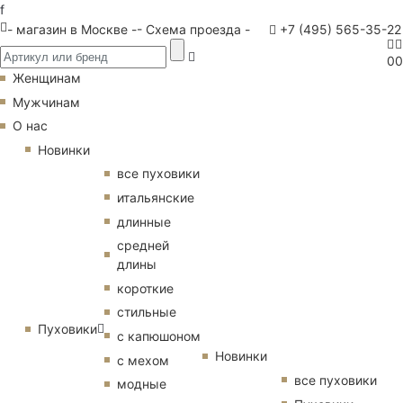
f
- магазин в Москве -
- Схема проезда -
+7 (495) 565-35-22
0
0
Женщинам
Мужчинам
О нас
Новинки
все пуховики
итальянские
длинные
средней
длины
короткие
стильные
Пуховики
с капюшоном
Новинки
с мехом
все пуховики
модные