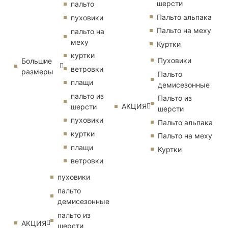
шерсти
пальто
Пальто альпака
пуховики
Пальто на меху
пальто на
меху
Куртки
куртки
Пуховики
Большие
ветровки
размеры
Пальто
плащи
демисезонные
пальто из
Пальто из
АКЦИЯ
шерсти
шерсти
пуховики
Пальто альпака
куртки
Пальто на меху
плащи
Куртки
ветровки
пуховики
пальто
демисезонные
пальто из
АКЦИЯ
шерсти