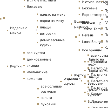
в стиле max mara
В стиле Max Ma
р
бежевые
Бежевые
П
пальто на меху
Еще категории
П
парки на меху
Большие
д
Бренды
размеры
плащи
Изделия с
П
Teresa Tardia
мехом
ветровки
П
Heresis
демисезонные
П
Leoni Bourge
куртки
К
Все бренды
все куртки
все куртк
Пальто на
демисезонные
Пуховики
меху
зимние
Куртки
Пальто д
Парки на м
итальянские
Пальто из
Куртки
Плащи
кожаные
Изделия с
Пальто ал
Ветровки
мехом
все большие
Пальто на
Демисезон
размеры
Куртки
куртки
пальто
Еще катего
Пуховики
пуховики
Пальто д