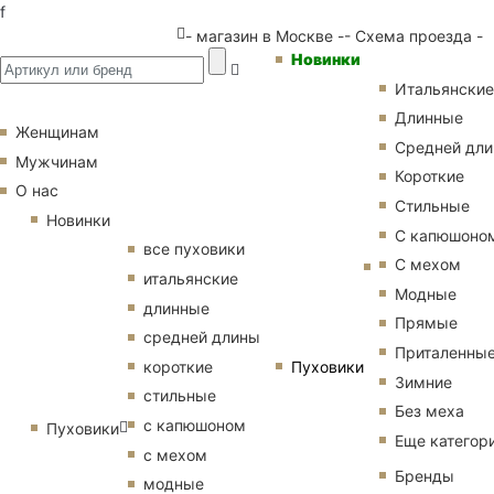
f
- магазин в Москве -
- Схема проезда -
Новинки
Итальянские
Длинные
Женщинам
Средней дл
Мужчинам
Короткие
О нас
Стильные
Новинки
С капюшоно
все пуховики
С мехом
итальянские
Модные
длинные
Прямые
средней длины
Приталенны
Пуховики
короткие
Зимние
стильные
Без меха
с капюшоном
Пуховики
Еще категор
с мехом
Бренды
модные