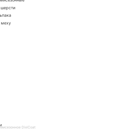
 шерсти
ьпака
 меху
и
емисезонное DixiCoat