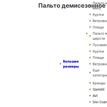
Пальто 
Пальто демисезонное 
меху
Куртки
Ветровк
Плащи
Пальто и
шерсти
Пуховик
Куртки
Плащи
Большие
Ветровк
размеры
Еще
категор
Бренды
Garioldi
AVI
Dixi Coat