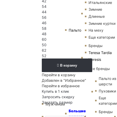
42
Итальянские
54
Зимние
44
Длинные
56
46
Зимние куртки
58
Пальто
На меху
48
Еще категории
60
50
Бренды
62
Teresa Tardia
52
Heresis
В корзину
Все бренды
Перейти в корзину
Пальто из
Добавлен в "Избранное"
шерсти
Перейти в избранное
Пуховики
Купить в 1 клик
Запросить скидку
Еще
Заказать размер
категории
Мужчинам
Большие
Бренды
размеры