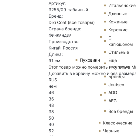
Артикул:
Итальянские
3255/09-табачный
Длинные
Бренд:
Кожаные
Dixi Coat
(все товары)
Страна бренда:
Короткие
Финляндия
С
Производство:
капюшоном
Китай; Россия
Стильные
Длина:
Пуховики
Еще
91 см
категории
Этот товар можно померить и купить в М
Добавить в корзину можно и без размер
Бренды
RUS
Joutsen
нем
46
ADD
36
AFG
48
Все бренды
38
50
Классические
40
52
Черные