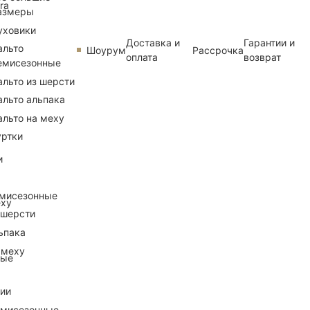
ra
азмеры
уховики
Доставка и
Гарантии и
альто
Шоурум
Рассрочка
оплата
возврат
емисезонные
альто из шерсти
альто альпака
альто на меху
уртки
и
емисезонные
еху
 шерсти
ьпака
 меху
ные
рии
емисезонные