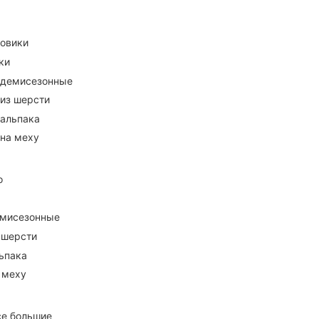
ховики
ки
 демисезонные
 из шерсти
 альпака
 на меху
о
емисезонные
 шерсти
ьпака
 меху
се большие