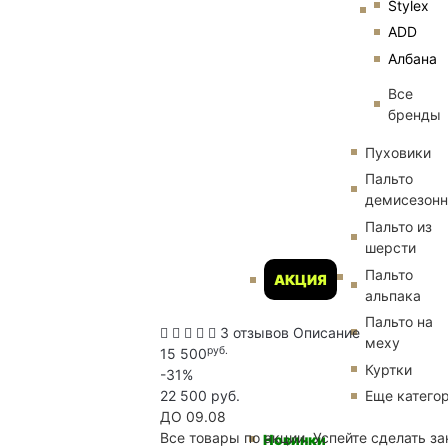
Stylex
ADD
Албана
Все
бренды
Пуховики
Пальто
демисезон
Пальто из
шерсти
Пальто
АКЦИЯ
альпака
Пальто на
3 отзывов
Описание
меху
руб.
15 500
Куртки
-31%
22 500 руб.
Еще катего
ДО 09.08
Все товары по акции. Успейте сделать за
Новинки