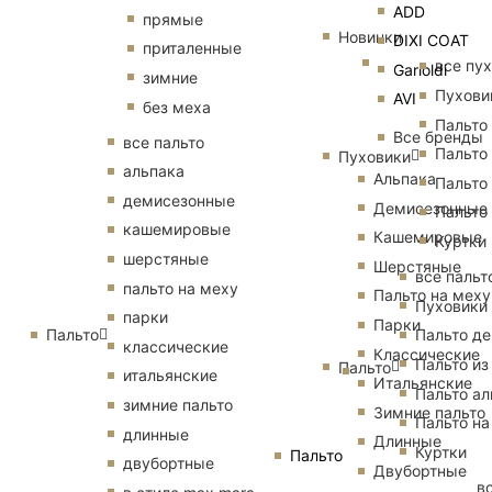
ADD
прямые
Новинки
DIXI COAT
приталенные
все пу
Garioldi
зимние
Пухови
AVI
без меха
Пальто
Все бренды
все пальто
Пальто
Пуховики
альпака
Альпака
Пальто
демисезонные
Демисезонные
Пальто
кашемировые
Кашемировые
Куртки
шерстяные
Шерстяные
все пальт
пальто на меху
Пальто на меху
Пуховики
парки
Парки
Пальто
Пальто д
классические
Классические
Пальто из
Пальто
итальянские
Итальянские
Пальто ал
зимние пальто
Зимние пальто
Пальто на
длинные
Длинные
Куртки
Пальто
двубортные
Двубортные
в