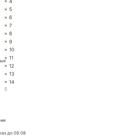
4
5
6
7
8
9
10
11
ные
12
13
14
рии
каз до 09.08