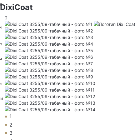
на
DixiCoat
и
з
и
и
ии
1
2
3