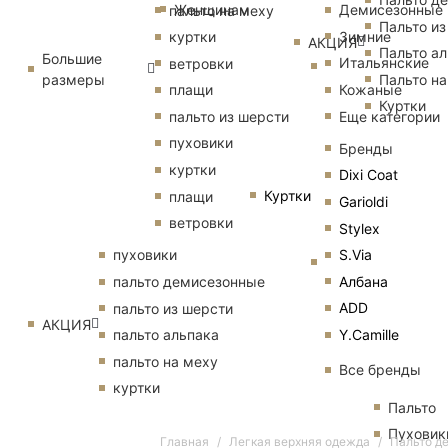
Женщинам
Демисезонные
пальто на меху
Пальто из
Зимние
куртки
АКЦИЯ
Пальто ал
Большие
Итальянские
ветровки
размеры
Пальто на
Кожаные
плащи
Куртки
Еще категории
пальто из шерсти
пуховики
Бренды
куртки
Dixi Coat
Куртки
плащи
Garioldi
ветровки
Stylex
S.Via
пуховики
Албана
пальто демисезонные
ADD
пальто из шерсти
АКЦИЯ
Y.Camille
пальто альпака
пальто на меху
Все бренды
куртки
Пальто
Пуховик
Главная
Легкая верхняя одежда
Пальто д