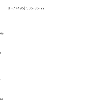
+7 (495) 565-35-22
ины
м
е
ии