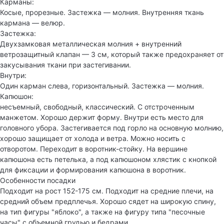
Карманы:
Косые, прорезные. Застежка — молния. Внутренняя ткань
кармана — велюр.
Застежка:
Двухзамковая металлическая молния + внутренний
ветрозащитный клапан — 3 см, который также предохраняет от
закусывания ткани при застегивании.
Внутри:
Один карман слева, горизонтальный. Застежка — молния.
Капюшон:
несъемный, свободный, классический. С отстроченным
манжетом. Хорошо держит форму. Внутри есть место для
головного убора. Застегивается под горло на основную молнию,
хорошо защищает от холода и ветра. Можно носить с
отворотом. Переходит в воротник-стойку. На вершине
капюшона есть петелька, а под капюшоном хлястик с кнопкой
для фиксации и формирования капюшона в воротник.
Особенности посадки
Подходит на рост 152-175 см. Подходит на средние плечи, на
средний объем предплечья. Хорошо сядет на широкую спину,
на тип фигуры "яблоко", а также на фигуру типа "песочные
часы" с объемной грудью и бедрами.