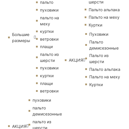
шерсти
пальто
Пальто альпака
пуховики
Пальто на меху
пальто на
меху
Куртки
куртки
Пуховики
Большие
ветровки
размеры
Пальто
плащи
демисезонные
пальто из
Пальто из
АКЦИЯ
шерсти
шерсти
пуховики
Пальто альпака
куртки
Пальто на меху
плащи
Куртки
ветровки
пуховики
пальто
демисезонные
пальто из
АКЦИЯ
шерсти