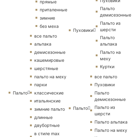
Пуховики
прямые
Пальто
приталенные
демисезонные
зимние
Пальто из
без меха
шерсти
Пуховики
все пальто
Пальто
альпака
альпака
демисезонные
Пальто на
меху
кашемировые
Куртки
шерстяные
пальто на меху
все пальто
парки
Пуховики
Пальто
классические
Пальто
демисезонные
итальянские
Пальто из
Пальто
зимние пальто
шерсти
длинные
Пальто альпака
двубортные
Пальто на меху
в стиле max