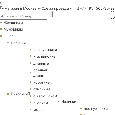
f
- магазин в Москве -
- Схема проезда -
+7 (495) 565-35-22
0
0
Женщинам
Мужчинам
О нас
Новинки
все пуховики
итальянские
длинные
средней
длины
короткие
стильные
Пуховики
с капюшоном
Новинки
с мехом
все пуховики
модные