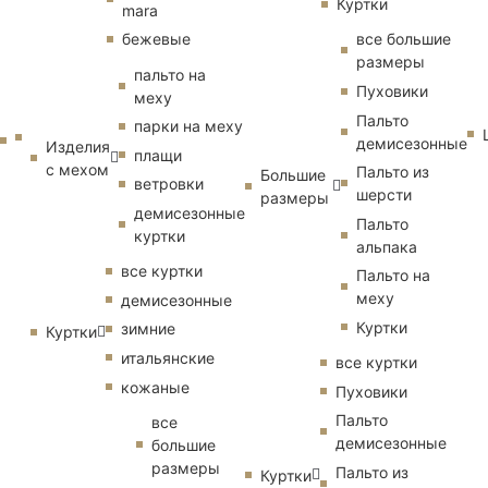
Куртки
mara
бежевые
все большие
размеры
пальто на
Пуховики
меху
Пальто
парки на меху
демисезонные
Изделия
плащи
с мехом
Пальто из
Большие
ветровки
шерсти
размеры
демисезонные
Пальто
куртки
альпака
все куртки
Пальто на
меху
демисезонные
Куртки
зимние
Куртки
итальянские
все куртки
кожаные
Пуховики
Пальто
все
демисезонные
большие
размеры
Пальто из
Куртки