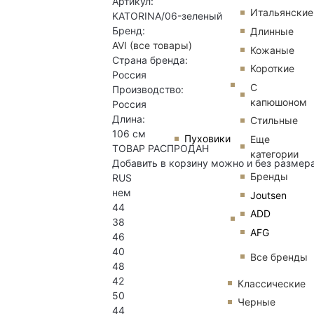
Артикул:
Итальянские
KATORINA/06-зеленый
Бренд:
Длинные
AVI
(все товары)
Кожаные
Страна бренда:
Короткие
Россия
С
Производство:
капюшоном
Россия
Длина:
Стильные
106 см
Пуховики
Еще
ТОВАР РАСПРОДАН
категории
Добавить в корзину можно и без размер
Бренды
RUS
нем
Joutsen
44
ADD
38
AFG
46
40
Все бренды
48
42
Классические
50
Черные
44