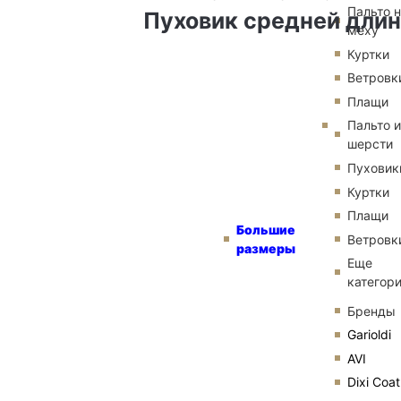
Пальто 
Пуховик средней длин
меху
Куртки
Ветровк
Плащи
Пальто и
шерсти
Пуховик
Куртки
Плащи
Большие
Ветровк
размеры
Еще
категор
Бренды
Garioldi
AVI
Dixi Coat