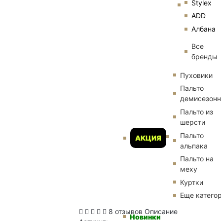
Stylex
ADD
Албана
Все
бренды
Пуховики
Пальто
демисезон
Пальто из
шерсти
Пальто
АКЦИЯ
альпака
Пальто на
меху
Куртки
Еще катего
8 отзывов
Описание
Новинки