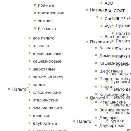
ADD
прямые
Новинки
DIXI COAT
приталенные
все пу
Garioldi
зимние
Пухови
AVI
без меха
Пальто
Все бренды
все пальто
Пальто
Пуховики
альпака
Альпака
Пальто
демисезонные
Демисезонные
Пальто
кашемировые
Кашемировые
Куртки
шерстяные
Шерстяные
все пальт
пальто на меху
Пальто на меху
Пуховики
парки
Парки
Пальто
Пальто д
классические
Классические
Пальто из
Пальто
итальянские
Итальянские
Пальто ал
зимние пальто
Зимние пальто
Пальто на
длинные
Длинные
Куртки
Пальто
двубортные
Двубортные
в