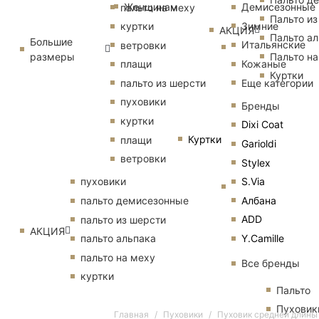
Женщинам
Демисезонные
пальто на меху
Пальто из
Зимние
куртки
АКЦИЯ
Пальто ал
Большие
Итальянские
ветровки
размеры
Пальто на
Кожаные
плащи
Куртки
Еще категории
пальто из шерсти
пуховики
Бренды
куртки
Dixi Coat
Куртки
плащи
Garioldi
ветровки
Stylex
S.Via
пуховики
Албана
пальто демисезонные
ADD
пальто из шерсти
АКЦИЯ
Y.Camille
пальто альпака
пальто на меху
Все бренды
куртки
Пальто
Пуховик
Главная
Пуховики
Пуховик средней длины