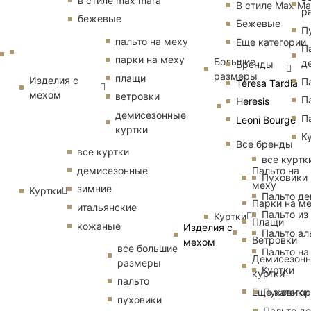
в стиле max mara
В стиле Max Ma
р
бежевые
Бежевые
П
пальто на меху
Еще категории
П
парки на меху
Большие
д
Бренды
размеры
плащи
Изделия с
П
Teresa Tardia
мехом
ветровки
П
Heresis
демисезонные
П
Leoni Bourge
куртки
К
Все бренды
все куртки
все куртк
Пальто на
демисезонные
Пуховики
меху
зимние
Куртки
Пальто д
Парки на м
итальянские
Пальто из
Куртки
Плащи
кожаные
Изделия с
Пальто ал
Ветровки
мехом
все большие
Пальто на
Демисезон
размеры
Куртки
куртки
пальто
Еще катего
Пуховики
пуховики
Пальто д