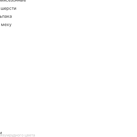
 шерсти
ьпака
 меху
и
 изумрудного цвета