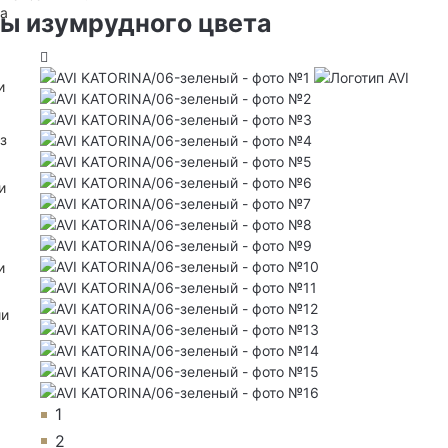
на
ы изумрудного цвета
и
з
и
и
ии
1
2