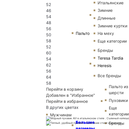
Итальянские
52
Зимние
46
54
Длинные
48
Зимние куртки
56
Пальто
На меху
50
58
Еще категории
52
Бренды
60
Teresa Tardia
54
62
Heresis
56
Все бренды
64
58
Пальто из
Перейти в корзину
шерсти
Добавлен в "Избранное"
Пуховики
Перейти в избранное
В других цветах
Еще
категории
Мужчинам
Большие
Бренды
размеры