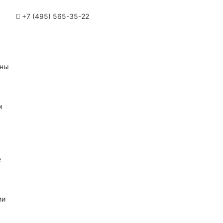
+7 (495) 565-35-22
ины
м
е
ии