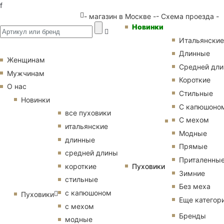
f
- магазин в Москве -
- Схема проезда -
Новинки
Итальянские
Длинные
Женщинам
Средней дл
Мужчинам
Короткие
О нас
Стильные
Новинки
С капюшоно
все пуховики
С мехом
итальянские
Модные
длинные
Прямые
средней длины
Приталенны
Пуховики
короткие
Зимние
стильные
Без меха
с капюшоном
Пуховики
Еще категор
с мехом
Бренды
модные