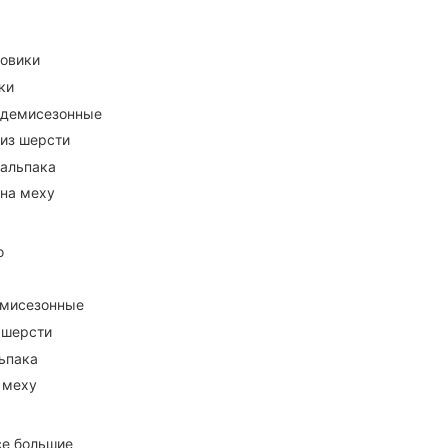
ховики
ки
 демисезонные
 из шерсти
 альпака
 на меху
о
емисезонные
 шерсти
ьпака
 меху
се большие