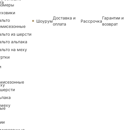
ra
азмеры
уховики
Доставка и
Гарантии и
альто
Шоурум
Рассрочка
оплата
возврат
емисезонные
альто из шерсти
альто альпака
альто на меху
уртки
и
емисезонные
еху
 шерсти
ьпака
 меху
ные
рии
емисезонные