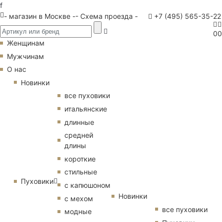
f
- магазин в Москве -
- Схема проезда -
+7 (495) 565-35-22
0
0
Женщинам
Мужчинам
О нас
Новинки
все пуховики
итальянские
длинные
средней
длины
короткие
стильные
Пуховики
с капюшоном
Новинки
с мехом
все пуховики
модные