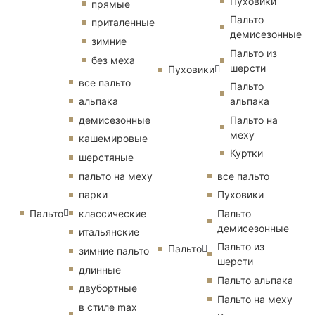
Пуховики
прямые
Пальто
приталенные
демисезонные
зимние
Пальто из
без меха
шерсти
Пуховики
все пальто
Пальто
альпака
альпака
демисезонные
Пальто на
меху
кашемировые
Куртки
шерстяные
пальто на меху
все пальто
парки
Пуховики
Пальто
классические
Пальто
демисезонные
итальянские
Пальто из
Пальто
зимние пальто
шерсти
длинные
Пальто альпака
двубортные
Пальто на меху
в стиле max