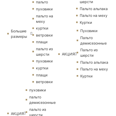
шерсти
пальто
Пальто альпака
пуховики
Пальто на меху
пальто на
меху
Куртки
куртки
Пуховики
Большие
ветровки
размеры
Пальто
плащи
демисезонные
пальто из
Пальто из
АКЦИЯ
шерсти
шерсти
пуховики
Пальто альпака
куртки
Пальто на меху
плащи
Куртки
ветровки
пуховики
пальто
демисезонные
пальто из
АКЦИЯ
шерсти