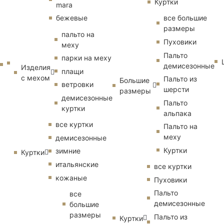
Куртки
mara
бежевые
все большие
размеры
пальто на
Пуховики
меху
Пальто
парки на меху
демисезонные
Изделия
плащи
с мехом
Пальто из
Большие
ветровки
шерсти
размеры
демисезонные
Пальто
куртки
альпака
все куртки
Пальто на
меху
демисезонные
Куртки
зимние
Куртки
итальянские
все куртки
кожаные
Пуховики
Пальто
все
демисезонные
большие
размеры
Пальто из
Куртки