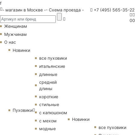
f
- магазин в Москве -
- Схема проезда -
+7 (495) 565-35-22
0
0
Женщинам
Мужчинам
О нас
Новинки
все пуховики
итальянские
длинные
средней
длины
короткие
стильные
Пуховики
с капюшоном
Новинки
с мехом
все пуховики
модные