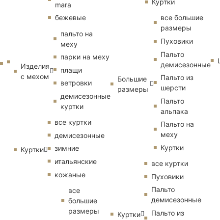
Куртки
mara
бежевые
все большие
размеры
пальто на
Пуховики
меху
Пальто
парки на меху
демисезонные
Изделия
плащи
с мехом
Пальто из
Большие
ветровки
шерсти
размеры
демисезонные
Пальто
куртки
альпака
все куртки
Пальто на
меху
демисезонные
Куртки
зимние
Куртки
итальянские
все куртки
кожаные
Пуховики
Пальто
все
демисезонные
большие
размеры
Пальто из
Куртки