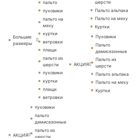
шерсти
пальто
Пальто альпака
пуховики
Пальто на меху
пальто на
меху
Куртки
куртки
Пуховики
Большие
ветровки
размеры
Пальто
плащи
демисезонные
пальто из
Пальто из
АКЦИЯ
шерсти
шерсти
пуховики
Пальто альпака
куртки
Пальто на меху
плащи
Куртки
ветровки
пуховики
пальто
демисезонные
пальто из
АКЦИЯ
шерсти