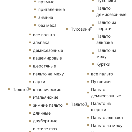
Пуховики
прямые
Пальто
приталенные
демисезонные
зимние
Пальто из
без меха
шерсти
Пуховики
все пальто
Пальто
альпака
альпака
демисезонные
Пальто на
меху
кашемировые
Куртки
шерстяные
пальто на меху
все пальто
парки
Пуховики
Пальто
классические
Пальто
демисезонные
итальянские
Пальто из
Пальто
зимние пальто
шерсти
длинные
Пальто альпака
двубортные
Пальто на меху
в стиле max