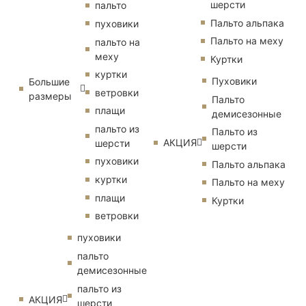
шерсти
пальто
Пальто альпака
пуховики
Пальто на меху
пальто на
меху
Куртки
куртки
Пуховики
Большие
ветровки
размеры
Пальто
плащи
демисезонные
пальто из
Пальто из
АКЦИЯ
шерсти
шерсти
пуховики
Пальто альпака
куртки
Пальто на меху
плащи
Куртки
ветровки
пуховики
пальто
демисезонные
пальто из
АКЦИЯ
шерсти