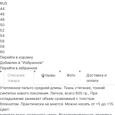
RUS
44
46
48
50
52
54
56
58
60
Перейти в корзину
Добавлен в "Избранное"
Перейти в избранное
Описание
Отзывы
Фото
Доставка и
2
товара
оплата
Утепленное пальто средней длины. Ткань стеганая, тонкий
синтепон нового поколения. Легкое, всего 600 гр., При
складывание занимает объем сравнимый с толстым
блокнотом. Практически не мнется. Можно носить от +5 до +15.
Цвет:
матовая ткань молочного цвета. Водооталкивающая. пропитка