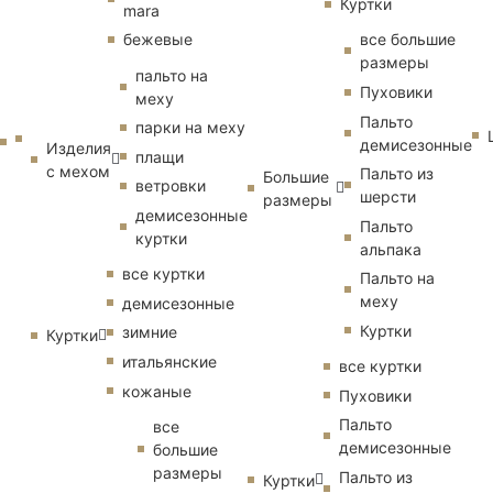
Куртки
mara
бежевые
все большие
размеры
пальто на
Пуховики
меху
Пальто
парки на меху
демисезонные
Изделия
плащи
с мехом
Пальто из
Большие
ветровки
шерсти
размеры
демисезонные
Пальто
куртки
альпака
все куртки
Пальто на
меху
демисезонные
Куртки
зимние
Куртки
итальянские
все куртки
кожаные
Пуховики
Пальто
все
демисезонные
большие
размеры
Пальто из
Куртки