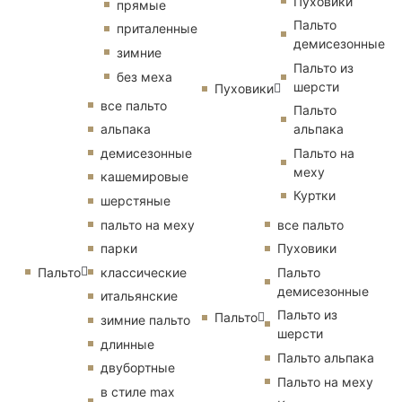
Пуховики
прямые
Пальто
приталенные
демисезонные
зимние
Пальто из
без меха
шерсти
Пуховики
все пальто
Пальто
альпака
альпака
демисезонные
Пальто на
меху
кашемировые
Куртки
шерстяные
пальто на меху
все пальто
парки
Пуховики
Пальто
классические
Пальто
демисезонные
итальянские
Пальто из
Пальто
зимние пальто
шерсти
длинные
Пальто альпака
двубортные
Пальто на меху
в стиле max