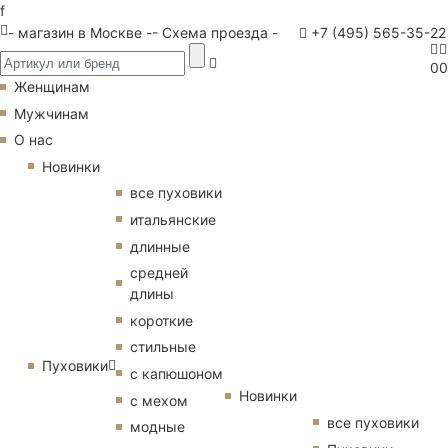
f
- магазин в Москве -
- Схема проезда -
+7 (495) 565-35-22
0
0
Женщинам
Мужчинам
О нас
Новинки
все пуховики
итальянские
длинные
средней
длины
короткие
стильные
Пуховики
с капюшоном
Новинки
с мехом
все пуховики
модные