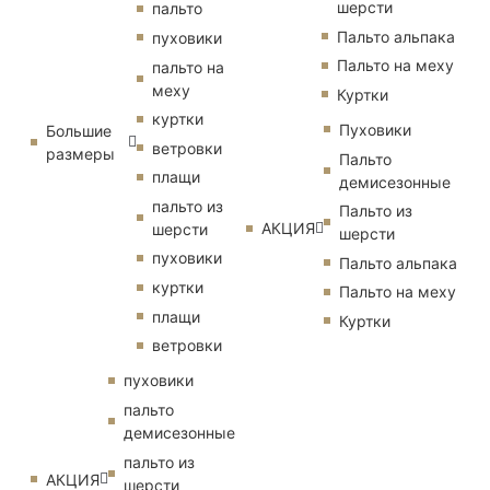
шерсти
пальто
Пальто альпака
пуховики
Пальто на меху
пальто на
меху
Куртки
куртки
Пуховики
Большие
ветровки
размеры
Пальто
плащи
демисезонные
пальто из
Пальто из
АКЦИЯ
шерсти
шерсти
пуховики
Пальто альпака
куртки
Пальто на меху
плащи
Куртки
ветровки
пуховики
пальто
демисезонные
пальто из
АКЦИЯ
шерсти