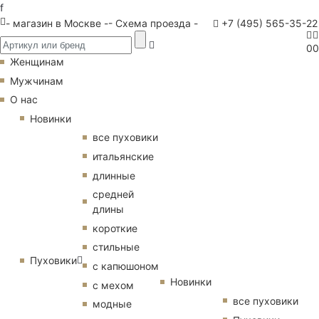
f
- магазин в Москве -
- Схема проезда -
+7 (495) 565-35-22
0
0
Женщинам
Мужчинам
О нас
Новинки
все пуховики
итальянские
длинные
средней
длины
короткие
стильные
Пуховики
с капюшоном
Новинки
с мехом
все пуховики
модные