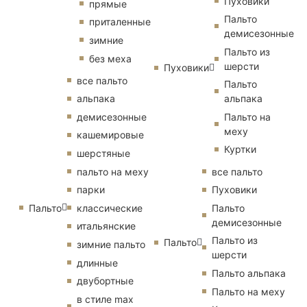
Пуховики
прямые
Пальто
приталенные
демисезонные
зимние
Пальто из
без меха
шерсти
Пуховики
все пальто
Пальто
альпака
альпака
демисезонные
Пальто на
меху
кашемировые
Куртки
шерстяные
пальто на меху
все пальто
парки
Пуховики
Пальто
классические
Пальто
демисезонные
итальянские
Пальто из
Пальто
зимние пальто
шерсти
длинные
Пальто альпака
двубортные
Пальто на меху
в стиле max