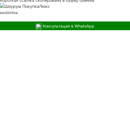
Короткая ссылка скопирована в буфер обмена
ььооотьь
Консультация в WhatsApp