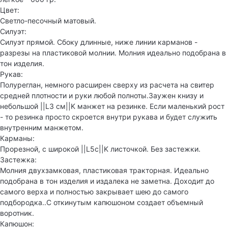
Цвет:
Светло-песочный матовый.
Силуэт:
Силуэт прямой. Сбоку длинные, ниже линии карманов -
разрезы на пластиковой молнии. Молния идеально подобрана в
тон изделия.
Рукав:
Полуреглан, немного расширен сверху из расчета на свитер
средней плотности и руки любой полноты.Заужен книзу и
небольшой ||L3 см||K манжет на резинке. Если маленький рост
- то резинка просто скроется внутри рукава и будет служить
внутренним манжетом.
Карманы:
Прорезной, с широкой ||L5с||K листочкой. Без застежки.
Застежка:
Молния двухзамковая, пластиковая тракторная. Идеально
подобрана в тон изделия и издалека не заметна. Доходит до
самого верха и полностью закрывает шею до самого
подбородка..С откинутым капюшоном создает объемный
воротник.
Капюшон: