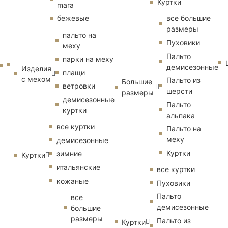
Куртки
mara
бежевые
все большие
размеры
пальто на
Пуховики
меху
Пальто
парки на меху
демисезонные
Изделия
плащи
с мехом
Пальто из
Большие
ветровки
шерсти
размеры
демисезонные
Пальто
куртки
альпака
все куртки
Пальто на
меху
демисезонные
Куртки
зимние
Куртки
итальянские
все куртки
кожаные
Пуховики
Пальто
все
демисезонные
большие
размеры
Пальто из
Куртки