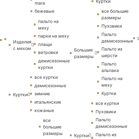
Куртки
mara
бежевые
все большие
размеры
пальто на
Пуховики
меху
Пальто
парки на меху
демисезонные
Изделия
плащи
с мехом
Пальто из
Большие
ветровки
шерсти
размеры
демисезонные
Пальто
куртки
альпака
все куртки
Пальто на
меху
демисезонные
Куртки
зимние
Куртки
итальянские
все куртки
кожаные
Пуховики
Пальто
все
демисезонные
большие
размеры
Пальто из
Куртки