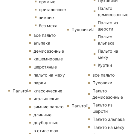
Пуховики
прямые
Пальто
приталенные
демисезонные
зимние
Пальто из
без меха
шерсти
Пуховики
все пальто
Пальто
альпака
альпака
демисезонные
Пальто на
меху
кашемировые
Куртки
шерстяные
пальто на меху
все пальто
парки
Пуховики
Пальто
классические
Пальто
демисезонные
итальянские
Пальто из
Пальто
зимние пальто
шерсти
длинные
Пальто альпака
двубортные
Пальто на меху
в стиле max