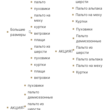
шерсти
пальто
Пальто альпака
пуховики
Пальто на меху
пальто на
меху
Куртки
куртки
Пуховики
Большие
ветровки
размеры
Пальто
плащи
демисезонные
пальто из
Пальто из
АКЦИЯ
шерсти
шерсти
пуховики
Пальто альпака
куртки
Пальто на меху
плащи
Куртки
ветровки
пуховики
пальто
демисезонные
пальто из
АКЦИЯ
шерсти