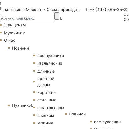
f
- магазин в Москве -
- Схема проезда -
+7 (495) 565-35-22
0
0
Женщинам
Мужчинам
О нас
Новинки
все пуховики
итальянские
длинные
средней
длины
короткие
стильные
Пуховики
с капюшоном
Новинки
с мехом
все пуховики
модные