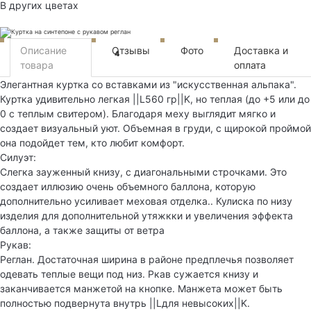
В других цветах
Описание
Отзывы
Фото
Доставка и
4
товара
оплата
Элегантная куртка со вставками из "искусственная альпака".
Куртка удивительно легкая ||L560 гр||K, но теплая (до +5 или до
0 с теплым свитером). Благодаря меху выглядит мягко и
создает визуальный уют. Объемная в груди, с щирокой проймой
она подойдет тем, кто любит комфорт.
Силуэт:
Слегка зауженный книзу, с диагональными строчками. Это
создает иллюзию очень объемного баллона, которую
дополнительно усиливает меховая отделка.. Кулиска по низу
изделия для дополнительной утяжкки и увеличения эффекта
баллона, а также защиты от ветра
Рукав:
Реглан. Достаточная ширина в районе предплечья позволяет
одевать теплые вещи под низ. Ркав сужается книзу и
заканчивается манжетой на кнопке. Манжета может быть
полностью подвернута внутрь ||Lдля невысоких||K.