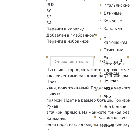
RUS
Итальянские
50
Длинные
52
Кожаные
54
Короткие
Перейти в корзину
Добавлен в "Избранное"
С
Перейти в избранное
капюшоном
Стильные
Пуховики
Еще
2
Описание товара
Отзывы
категории
Пуховик в городском стиле хорошо сочет
Бренды
классическими сапогами на устойчивом 
Joutsen
Цвет:
хаки, полуглянцевый. Подкладка черного
ADD
Силуэт:
AFG
прямой. Идет на размер больше. Горизон
Рукав:
Все бренды
втачной, прямой. На манжете тонкая рез
Классические
Карманы:
одна пара: накладные, со входом сверху
Черные