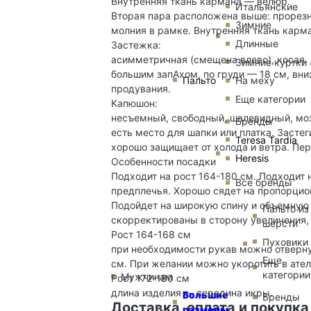
Внутренняя ткань кармана — велюр.
Итальянские
Вторая пара расположена выше: прорезн
Зимние
молния в рамке. Внутренняя ткань карм
Длинные
Застежка:
асимметричная (смещена влево), косая.
Зимние куртки
большим запАхом, по груди — 18 см, вни
Пальто
На меху
продувания.
Еще категории
Капюшон:
несъемный, свободный, шалевидный, мож
Бренды
есть место для шапки или платка. Застег
Teresa Tardia
хорошо защищает от холода и ветра. Пер
Heresis
Особенности посадки
Подходит на рост 164-180 см. Подходит 
Все бренды
предплечья. Хорошо сядет на пропорцион
Подойдет на широкую спину и объемную 
Пальто из
скорректированы в сторону увеличения,
шерсти
Рост 164-168 см
Пуховики
при необходимости рукав можно отвернут
Еще
см. При желании можно укоротить в ате
категории
Мужчинам
Рост 172-180 см
длина изделия — середина икры.
Большие
Бренды
Доставка, оплата и покупка
размеры