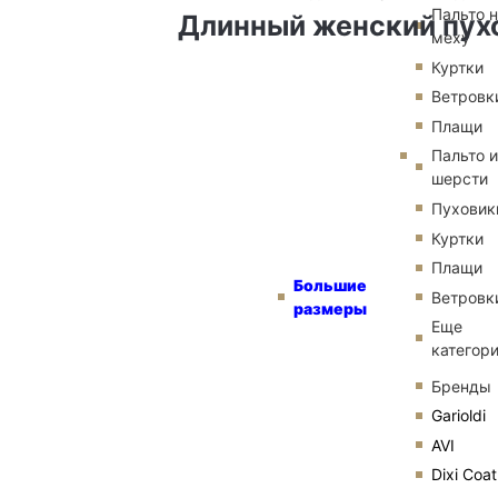
Пальто 
Длинный женский пух
меху
Куртки
Ветровк
Плащи
Пальто и
шерсти
Пуховик
Куртки
Плащи
Большие
Ветровк
размеры
Еще
категор
Бренды
Garioldi
AVI
Dixi Coat