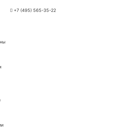
+7 (495) 565-35-22
ины
м
е
ии