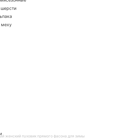
 шерсти
ьпака
 меху
и
ый женский пуховик прямого фасона для зимы