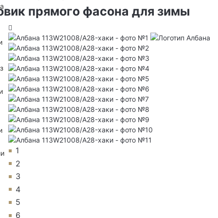
на
овик прямого фасона для зимы
и
з
и
и
1
ии
2
3
4
5
6