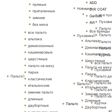
ADD
прямые
Новинки
DIXI COAT
приталенные
все пу
Garioldi
зимние
Пухови
AVI
без меха
Пальто
Все бренды
все пальто
Пальто
Пуховики
альпака
Альпака
Пальто
демисезонные
Демисезонные
Пальто
кашемировые
Кашемировые
Куртки
шерстяные
Шерстяные
все пальт
пальто на меху
Пальто на меху
Пуховики
парки
Парки
Пальто
Пальто д
классические
Классические
Пальто из
Пальто
итальянские
Итальянские
Пальто ал
зимние пальто
Зимние пальто
Пальто на
длинные
Длинные
Куртки
Пальто
двубортные
Двубортные
в