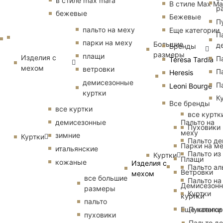
в стиле max mara
В стиле Max Ma
р
бежевые
Бежевые
П
пальто на меху
Еще категории
П
парки на меху
Большие
д
Бренды
размеры
плащи
Изделия с
П
Teresa Tardia
мехом
ветровки
П
Heresis
демисезонные
П
Leoni Bourge
куртки
К
Все бренды
все куртки
все куртк
Пальто на
демисезонные
Пуховики
меху
зимние
Куртки
Пальто д
Парки на м
итальянские
Пальто из
Куртки
Плащи
кожаные
Изделия с
Пальто ал
Ветровки
мехом
все большие
Пальто на
Демисезон
размеры
Куртки
куртки
пальто
Еще катего
Пуховики
пуховики
Пальто д