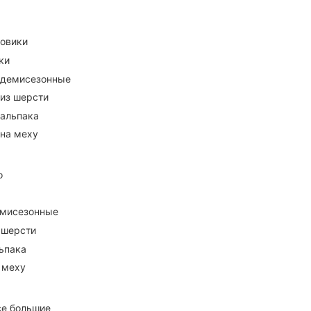
ховики
ки
 демисезонные
 из шерсти
 альпака
 на меху
о
емисезонные
 шерсти
ьпака
 меху
се большие