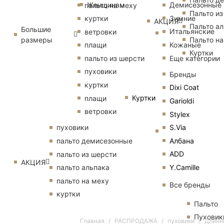
Женщинам
Демисезонные
пальто на меху
Пальто из
Зимние
куртки
АКЦИЯ
Пальто ал
Большие
Итальянские
ветровки
размеры
Пальто на
Кожаные
плащи
Куртки
Еще категории
пальто из шерсти
пуховики
Бренды
куртки
Dixi Coat
Куртки
плащи
Garioldi
ветровки
Stylex
S.Via
пуховики
Албана
пальто демисезонные
ADD
пальто из шерсти
АКЦИЯ
Y.Camille
пальто альпака
пальто на меху
Все бренды
куртки
Пальто
Пуховик
Главная
РАСПРОДАЖА
пуховики
Длинн