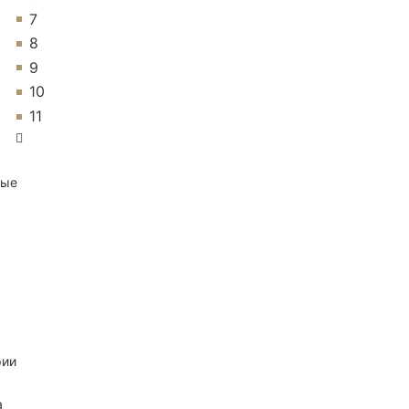
7
8
9
10
11
ные
рии
а