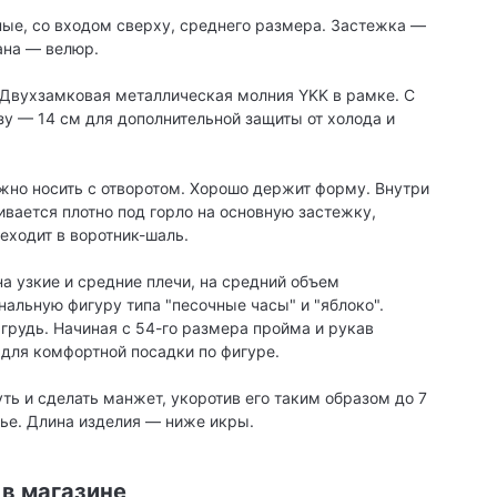
ые, со входом сверху, среднего размера. Застежка —
ана — велюр.
 Двухзамковая металлическая молния YKK в рамке. С
зу — 14 см для дополнительной защиты от холода и
но носить с отворотом. Хорошо держит форму. Внутри
ивается плотно под горло на основную застежку,
еходит в воротник-шаль.
на узкие и средние плечи, на средний объем
альную фигуру типа "песочные часы" и "яблоко".
грудь. Начиная с 54-го размера пройма и рукав
 для комфортной посадки по фигуре.
ь и сделать манжет, укоротив его таким образом до 7
лье. Длина изделия — ниже икры.
 в магазине