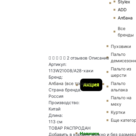
Stylex
ADD
Албана
Все
бренды
Пуховики
Пальто
2 отзывов
Описание
демисезон
Артикул:
Пальто из
113W21008/A28-хаки
шерсти
Бренд:
Пальто
Албана
(все товары)
АКЦИЯ
альпака
Страна бренда:
Россия
Пальто на
Производство:
меху
Китай
Куртки
Длина:
Еще катего
113 см
ТОВАР РАСПРОДАН
Новинки
Добавить в корзину можно и без размер