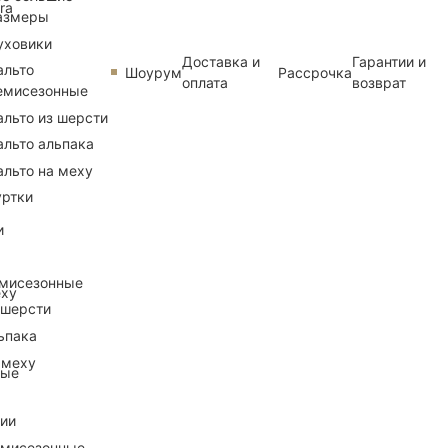
ra
азмеры
уховики
Доставка и
Гарантии и
альто
Шоурум
Рассрочка
оплата
возврат
емисезонные
альто из шерсти
альто альпака
альто на меху
уртки
и
емисезонные
еху
 шерсти
ьпака
 меху
ные
рии
емисезонные