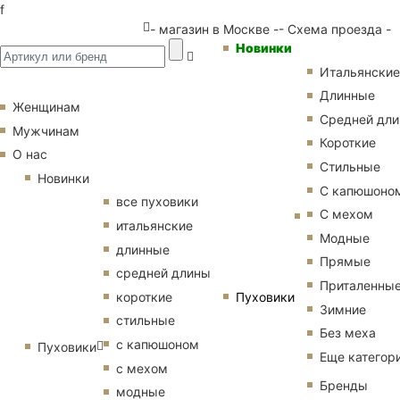
f
- магазин в Москве -
- Схема проезда -
Новинки
Итальянские
Длинные
Женщинам
Средней дл
Мужчинам
Короткие
О нас
Стильные
Новинки
С капюшоно
все пуховики
С мехом
итальянские
Модные
длинные
Прямые
средней длины
Приталенны
Пуховики
короткие
Зимние
стильные
Без меха
с капюшоном
Пуховики
Еще категор
с мехом
Бренды
модные