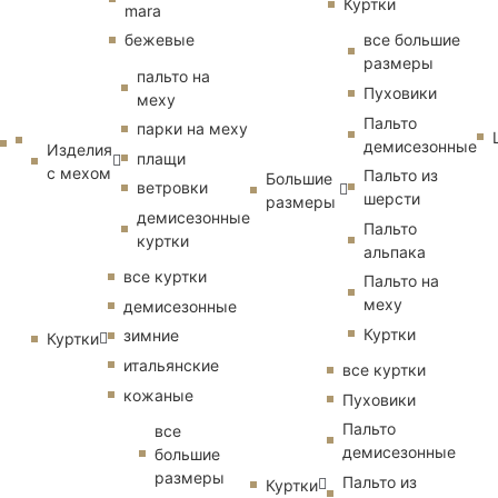
Куртки
mara
бежевые
все большие
размеры
пальто на
Пуховики
меху
Пальто
парки на меху
демисезонные
Изделия
плащи
с мехом
Пальто из
Большие
ветровки
шерсти
размеры
демисезонные
Пальто
куртки
альпака
все куртки
Пальто на
меху
демисезонные
Куртки
зимние
Куртки
итальянские
все куртки
кожаные
Пуховики
Пальто
все
демисезонные
большие
размеры
Пальто из
Куртки