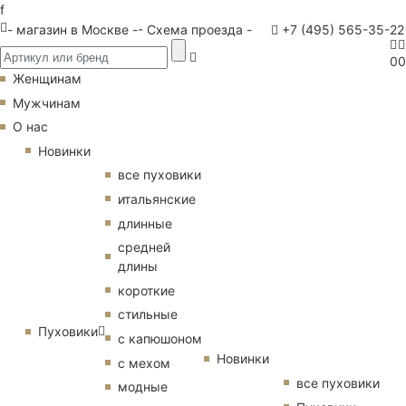
f
- магазин в Москве -
- Схема проезда -
+7 (495) 565-35-22
0
0
Женщинам
Мужчинам
О нас
Новинки
все пуховики
итальянские
длинные
средней
длины
короткие
стильные
Пуховики
с капюшоном
Новинки
с мехом
все пуховики
модные