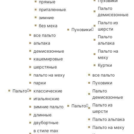
Пуховики
прямые
Пальто
приталенные
демисезонные
зимние
Пальто из
без меха
шерсти
Пуховики
все пальто
Пальто
альпака
альпака
демисезонные
Пальто на
меху
кашемировые
Куртки
шерстяные
пальто на меху
все пальто
парки
Пуховики
Пальто
классические
Пальто
демисезонные
итальянские
Пальто из
Пальто
зимние пальто
шерсти
длинные
Пальто альпака
двубортные
Пальто на меху
в стиле max