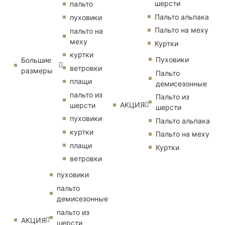
шерсти
пальто
Пальто альпака
пуховики
Пальто на меху
пальто на
меху
Куртки
куртки
Пуховики
Большие
ветровки
размеры
Пальто
плащи
демисезонные
пальто из
Пальто из
АКЦИЯ
шерсти
шерсти
пуховики
Пальто альпака
куртки
Пальто на меху
плащи
Куртки
ветровки
пуховики
пальто
демисезонные
пальто из
АКЦИЯ
шерсти