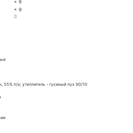
8
9
ные
, 55% п/э; утеплитель - гусиный пух 90/10
а
рии