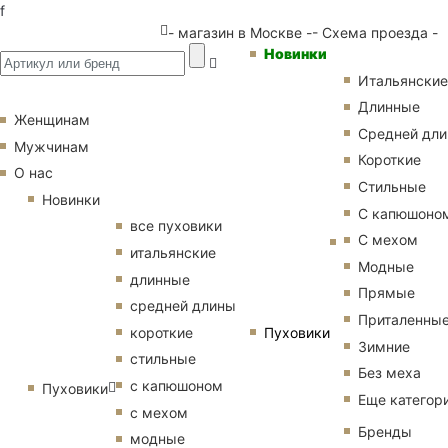
f
- магазин в Москве -
- Схема проезда -
Новинки
Итальянские
Длинные
Женщинам
Средней дл
Мужчинам
Короткие
О нас
Стильные
Новинки
С капюшоно
все пуховики
С мехом
итальянские
Модные
длинные
Прямые
средней длины
Приталенны
Пуховики
короткие
Зимние
стильные
Без меха
с капюшоном
Пуховики
Еще категор
с мехом
Бренды
модные