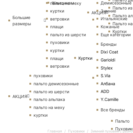
Женщинам
Демисезонные
пальто на меху
Пальто из
Зимние
куртки
АКЦИЯ
Пальто ал
Большие
Итальянские
ветровки
размеры
Пальто на
Кожаные
плащи
Куртки
Еще категории
пальто из шерсти
пуховики
Бренды
куртки
Dixi Coat
Куртки
плащи
Garioldi
ветровки
Stylex
S.Via
пуховики
Албана
пальто демисезонные
ADD
пальто из шерсти
АКЦИЯ
Y.Camille
пальто альпака
пальто на меху
Все бренды
куртки
Пальто
Пуховик
Главная
Пуховики
Зимний пуховик с разн