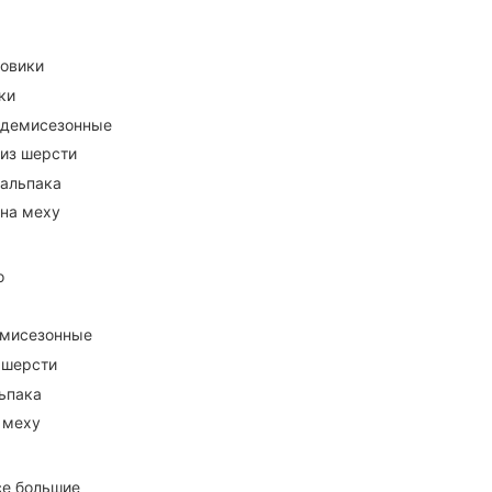
ховики
ки
 демисезонные
 из шерсти
 альпака
 на меху
о
емисезонные
 шерсти
ьпака
 меху
се большие