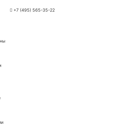
+7 (495) 565-35-22
ины
м
е
ии