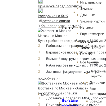
Итальянские
Примерка перед покупкой
Зимние
Длинные
Рассрочка на 50%
Доставка и оплата
Зимние куртки
Как определить размер?
Пальто
На меху
Еще категории
Магазин в Москве
Бутик работает каждый день с 11:00 до 
Бренды
Работаем все праздники без выход
Teresa Tardia
Варшавское шоссе, 26
(
схема прое
Heresis
Большой шоу-рум с огромным ассорт
Все бренды
Работаем без выходных с 11:00 до 
Пальто из
Зал дезинфицируерся ультрафиоле
шерсти
подробнее >>
Пуховики
Доставка по Москве и области
Еще
Бесплатно и без спешки
категории
Мужчинам
Доставка в пределах МКАД полность
Большие
Бренды
Привозим до 10 вещей на выбор
размеры