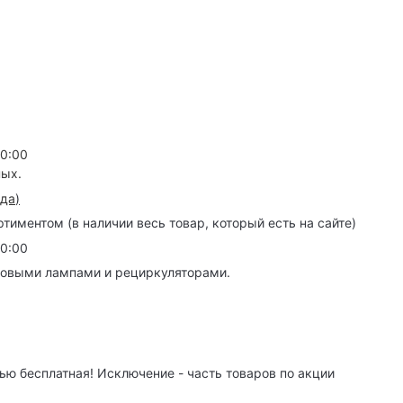
20:00
ных.
зда
)
иментом (в наличии весь товар, который есть на сайте)
20:00
товыми лампами и рециркуляторами.
ю бесплатная! Исключение - часть товаров по акции