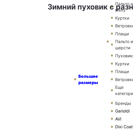
Пальто 
Зимний пуховик с раз
меху
Куртки
Ветровк
Плащи
Пальто и
шерсти
Пуховик
Куртки
Плащи
Большие
Ветровк
размеры
Еще
категор
Бренды
Garioldi
AVI
Dixi Coat