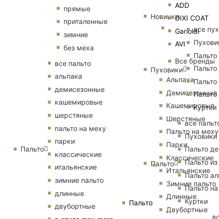
ADD
прямые
Новинки
DIXI COAT
приталенные
все пу
Garioldi
зимние
Пухови
AVI
без меха
Пальто
Все бренды
все пальто
Пальто
Пуховики
альпака
Альпака
Пальто
демисезонные
Демисезонные
Пальто
кашемировые
Кашемировые
Куртки
шерстяные
Шерстяные
все пальт
пальто на меху
Пальто на меху
Пуховики
парки
Парки
Пальто
Пальто д
классические
Классические
Пальто из
Пальто
итальянские
Итальянские
Пальто ал
зимние пальто
Зимние пальто
Пальто на
длинные
Длинные
Куртки
Пальто
двубортные
Двубортные
в