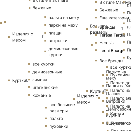
в стиле max mara
В стиле Max Ma
р
бежевые
Бежевые
П
пальто на меху
Еще категории
П
парки на меху
Большие
д
Бренды
размеры
плащи
Изделия с
П
Teresa Tardia
мехом
ветровки
П
Heresis
демисезонные
П
Leoni Bourge
куртки
К
Все бренды
все куртки
все куртк
Пальто на
демисезонные
Пуховики
меху
зимние
Куртки
Пальто д
Парки на м
итальянские
Пальто из
Куртки
Плащи
кожаные
Изделия с
Пальто ал
Ветровки
мехом
все большие
Пальто на
Демисезон
размеры
Куртки
куртки
пальто
Еще катего
Пуховики
пуховики
Пальто д