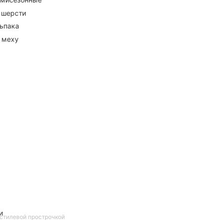
 шерсти
ьпака
 меху
и
остилевой прострочкой