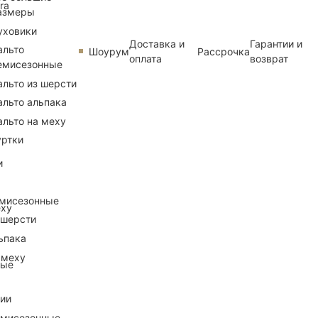
ra
азмеры
уховики
Доставка и
Гарантии и
альто
Шоурум
Рассрочка
оплата
возврат
емисезонные
альто из шерсти
альто альпака
альто на меху
уртки
и
емисезонные
еху
 шерсти
ьпака
 меху
ные
рии
емисезонные